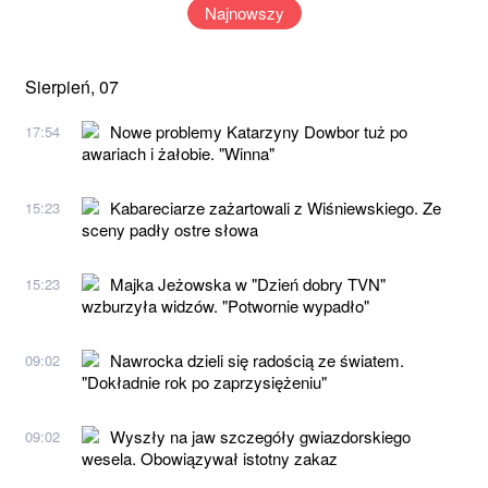
Najnowszy
Sierpień, 07
Nowe problemy Katarzyny Dowbor tuż po
17:54
awariach i żałobie. "Winna"
Kabareciarze zażartowali z Wiśniewskiego. Ze
15:23
sceny padły ostre słowa
Majka Jeżowska w "Dzień dobry TVN"
15:23
wzburzyła widzów. "Potwornie wypadło"
Nawrocka dzieli się radością ze światem.
09:02
"Dokładnie rok po zaprzysiężeniu"
Wyszły na jaw szczegóły gwiazdorskiego
09:02
wesela. Obowiązywał istotny zakaz