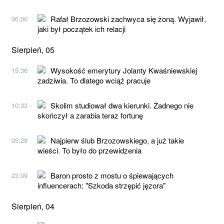
Rafał Brzozowski zachwyca się żoną. Wyjawił,
06:00
jaki był początek ich relacji
Sierpień, 05
Wysokość emerytury Jolanty Kwaśniewskiej
15:36
zadziwia. To dlatego wciąż pracuje
Skolim studiował dwa kierunki. Żadnego nie
10:33
skończył a zarabia teraz fortunę
Najpierw ślub Brzozowskiego, a już takie
05:28
wieści. To było do przewidzenia
Baron prosto z mostu o śpiewających
23:09
influencerach: "Szkoda strzępić jęzora"
Sierpień, 04