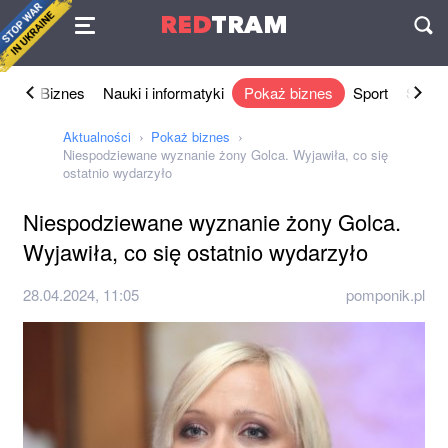
Umowa
RED
TRAM
П
two
Biznes
Nauki i informatyki
Pokaż biznes
Sport
Styl ż
Aktualności
Pokaż biznes
Niespodziewane wyznanie żony Golca. Wyjawiła, co się
ostatnio wydarzyło
Niespodziewane wyznanie żony Golca.
Wyjawiła, co się ostatnio wydarzyło
28.04.2024, 11:05
pomponik.pl