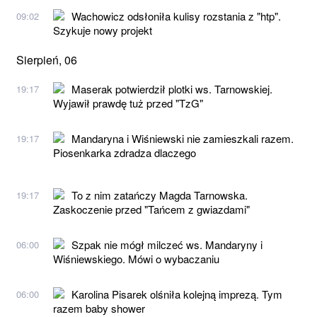
Wachowicz odsłoniła kulisy rozstania z "htp".
09:02
Szykuje nowy projekt
Sierpień, 06
Maserak potwierdził plotki ws. Tarnowskiej.
19:17
Wyjawił prawdę tuż przed "TzG"
Mandaryna i Wiśniewski nie zamieszkali razem.
19:17
Piosenkarka zdradza dlaczego
To z nim zatańczy Magda Tarnowska.
19:17
Zaskoczenie przed "Tańcem z gwiazdami"
Szpak nie mógł milczeć ws. Mandaryny i
06:00
Wiśniewskiego. Mówi o wybaczaniu
Karolina Pisarek olśniła kolejną imprezą. Tym
06:00
razem baby shower