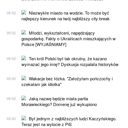
Niezwykłe miasto na wodzie. To może być
05:52
najlepszy kierunek na twój najbliższy city break
Młodzi, wykształceni, napędzający
05:52
gospodarkę. Fakty o Ukraińcach mieszkających w
Polsce [WYJAŚNIAMY]
Ten król Polski był tak okrutny, że kazano
05:52
wymazać jego imię? Dyskusja rozpalała historyków
Wakacje bez łózka. "Założyłam pończochy i
05:52
czekałam jak idiotka"
Jaką nazwę będzie miała partia
05:52
Morawieckiego? Domenę już wykupiono
Był jednym z najbliższych ludzi Kaczyńskiego.
03:20
Teraz jest na wylocie z PiS