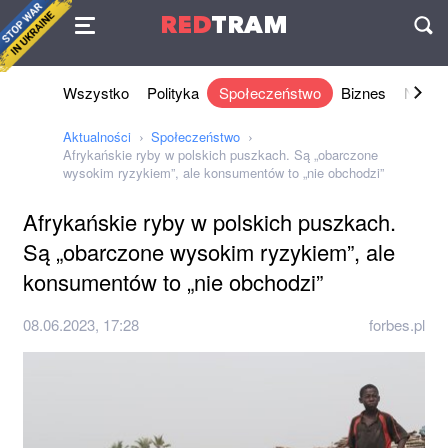
Umowa
RED
TRAM
П
Wszystko
Polityka
Społeczeństwo
Biznes
Nauki 
Aktualności
Społeczeństwo
Afrykańskie ryby w polskich puszkach. Są „obarczone
wysokim ryzykiem”, ale konsumentów to „nie obchodzi”
Afrykańskie ryby w polskich puszkach.
Są „obarczone wysokim ryzykiem”, ale
konsumentów to „nie obchodzi”
08.06.2023, 17:28
forbes.pl