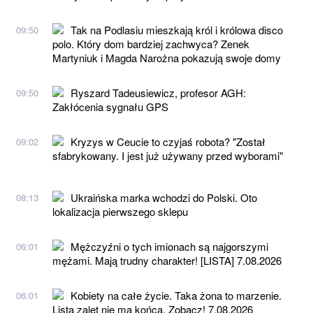
Tak na Podlasiu mieszkają król i królowa disco
09:50
polo. Który dom bardziej zachwyca? Zenek
Martyniuk i Magda Narożna pokazują swoje domy
Ryszard Tadeusiewicz, profesor AGH:
09:50
Zakłócenia sygnału GPS
Kryzys w Ceucie to czyjaś robota? "Został
09:02
sfabrykowany. I jest już używany przed wyborami"
Ukraińska marka wchodzi do Polski. Oto
08:13
lokalizacja pierwszego sklepu
Mężczyźni o tych imionach są najgorszymi
06:01
mężami. Mają trudny charakter! [LISTA] 7.08.2026
Kobiety na całe życie. Taka żona to marzenie.
06:01
Lista zalet nie ma końca. Zobacz! 7.08.2026