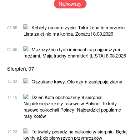
Najnowszy
Kobiety na całe życie. Taka żona to marzenie.
05:55
Lista zalet nie ma końca. Zobacz! 8.08.2026
Mężczyźni o tych imionach są najgorszymi
05:55
mężami. Mają trudny charakter! [LISTA] 8.08.2026
Sierpień, 07
Oszukane kawy. Oto czym zastępują ziarna
14:33
Dzień Kota obchodzimy 8 sierpnia!
14:15
Najpiękniejsze koty rasowe w Polsce. Te koty
rasowe pokochali Polacy! Najbardziej popularne
rasy kotów
Te kwiaty posadź na balkonie w sierpniu. Będą
12:23
kwitły aż do pierwszych przymrozków