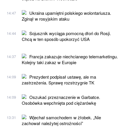
Ukraina upamiętni polskiego wolontariusza.
14:47
Zginął w rosyjskim ataku
Sojusznik wyciąga pomocną dłoń do Rosji.
14:44
Chcą w ten sposób upokorzyć USA
Francja zakazuje niechcianego telemarketingu.
14:37
Kolejny taki zakaz w Europie
Prezydent podpisał ustawę, ale ma
14:09
zastrzeżenia. Sprawę rozstrzygnie TK
Oszukać przeznaczenie w Garbatce.
14:09
Osobówka wepchnięta pod ciężarówkę
Wjechał samochodem w żłobek. „Nie
13:31
zachował należytej ostrożności”