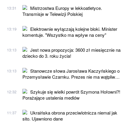
Mistrzostwa Europy w lekkoatletyce.
13:31
Transmisje w Telewizji Polskiej
Elektrownie wyłączają kolejne bloki. Minister
13:19
komentuje. "Wszystko ma wpływ na ceny"
Jest nowa propozycja: 3600 zł miesięcznie na
13:13
dziecko do 3. roku życia!
Stanowcze słowa Jarosława Kaczyńskiego o
13:13
Przemysławie Czarnku. Prezes nie ma wątpliw…
Szykuje się wielki powrót Szymona Hołowni?!
12:32
Porażające ustalenia mediów
Ukraińska obrona przeciwlotnicza niemal jak
11:37
sito. Ujawniono dane