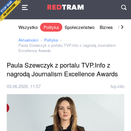
Umowa
RED
TRAM
П
Wszystko
Polityka
Społeczeństwo
Biznes
Nauki 
Aktualności
Polityka
Paula Szewczyk z portalu TVP.Info z nagrodą Journalism
Excellence Awards
Paula Szewczyk z portalu TVP.Info z
nagrodą Journalism Excellence Awards
03.06.2026, 11:57
tvp.info