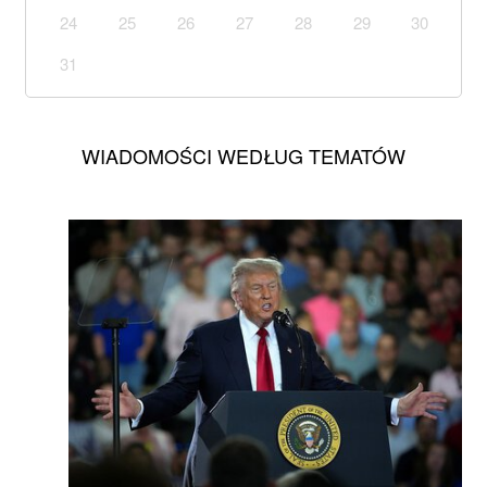
24
25
26
27
28
29
30
31
WIADOMOŚCI WEDŁUG TEMATÓW