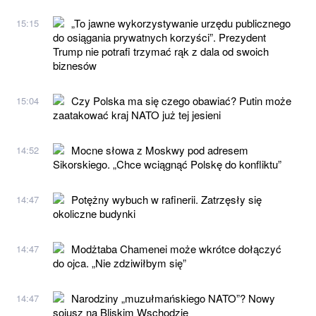
„To jawne wykorzystywanie urzędu publicznego
15:15
do osiągania prywatnych korzyści”. Prezydent
Trump nie potrafi trzymać rąk z dala od swoich
biznesów
Czy Polska ma się czego obawiać? Putin może
15:04
zaatakować kraj NATO już tej jesieni
Mocne słowa z Moskwy pod adresem
14:52
Sikorskiego. „Chce wciągnąć Polskę do konfliktu”
Potężny wybuch w rafinerii. Zatrzęsły się
14:47
okoliczne budynki
Modżtaba Chamenei może wkrótce dołączyć
14:47
do ojca. „Nie zdziwiłbym się”
Narodziny „muzułmańskiego NATO”? Nowy
14:47
sojusz na Bliskim Wschodzie