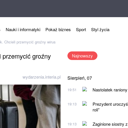
s
Nauki i informatyki
Pokaż biznes
Sport
Styl życia
. Chcieli przemycić groźny wirus
i przemycić groźny
Najnowszy
wydarzenia.interia.pl
Sierpień, 07
Nastolatek ranion
19:51
Prezydent uroczyśc
19:13
roli”
Zaginione siostry 
19:13