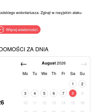
polskiego wolontariusza. Zginął w rosyjskim ataku
Więcej wiadomości
DOMOŚCI ZA DNIA
August
2026
Mo
Tu
We
Th
Fr
Sa
Su
1
2
3
4
5
6
7
8
9
26
10
11
12
13
14
15
16