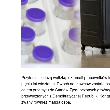
Przylecieli z dużą walizką, okłamali pracowników lo
pięciu lat więzienia. Dwóch naukowców zostało o
celem przemytu do Stanów Zjednoczonych groźneg
przewiezionych z Demokratycznej Republiki Konga 
zwany również małpią ospą.