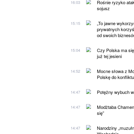
Rośnie ryzyko ata
16:03
sojusz
„To jawne wykorzy
15:15
prywatnych korzyśc
od swoich biznes
Czy Polska ma się
15:04
już tej jesieni
Mocne słowa z Mo
14:52
Polskę do konfliktu
Potężny wybuch w r
14:47
Modżtaba Chamenei
14:47
się”
Narodziny „muzuł
14:47
Wschodzie