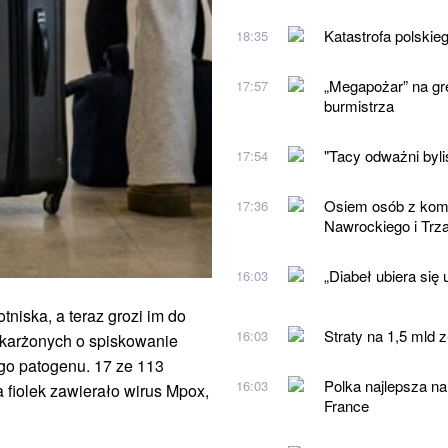
Katastrofa polskie
18:35
„Megapożar” na gre
17:57
burmistrza
"Tacy odważni byl
17:54
Osiem osób z komis
17:36
Nawrockiego i Tr
„Diabeł ubiera się
16:03
tniska, a teraz grozi im do
Straty na 1,5 mld 
16:03
skarżonych o spiskowanie
o patogenu. 17 ze 113
Polka najlepsza na
16:03
fiolek zawierało wirus Mpox,
France