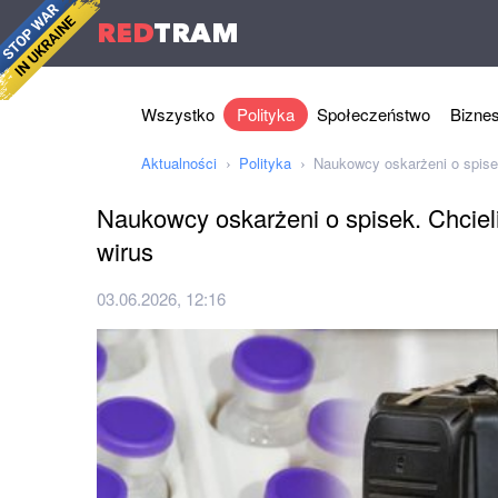
RED
TRAM
Wszystko
Polityka
Społeczeństwo
Bizne
Aktualności
Polityka
Naukowcy oskarżeni o spisek
Naukowcy oskarżeni o spisek. Chciel
wirus
03.06.2026, 12:16