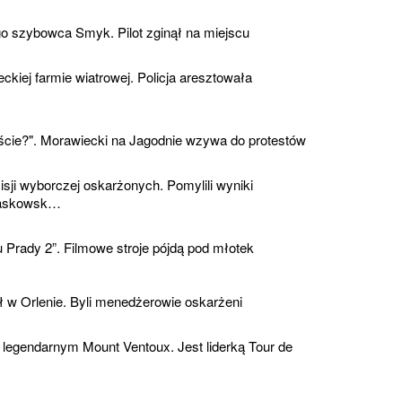
go szybowca Smyk. Pilot zginął na miejscu
ckiej farmie wiatrowej. Policja aresztowała
iście?". Morawiecki na Jagodnie wzywa do protestów
ji wyborczej oskarżonych. Pomylili wyniki
zaskowsk…
 u Prady 2”. Filmowe stroje pójdą pod młotek
zł w Orlenie. Byli menedżerowie oskarżeni
 legendarnym Mount Ventoux. Jest liderką Tour de