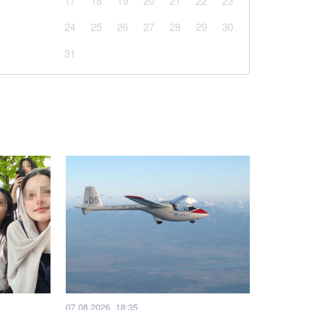
17
18
19
20
21
22
23
24
25
26
27
28
29
30
31
07.08.2026, 18:35