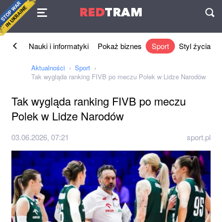
Umowa
RED
TRAM
П
Biznes
Nauki i informatyki
Pokaż biznes
Sport
Styl życia
Aktualności
Sport
Tak wygląda ranking FIVB po meczu Polek w Lidze Narodów
Tak wygląda ranking FIVB po meczu
Polek w Lidze Narodów
03.06.2026, 07:21
sport.pl