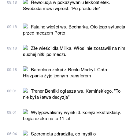
Rewolucja w pokazywaniu lekkoatletek.
09:18
Swoboda mówi wprost. "Po prostu źle"
Fatalne wieści ws. Bednarka. Oto jego sytuacja
09:18
przed meczem Porto
Złe wieści dla Milika. Włosi nie zostawili na nim
09:18
suchej nitki po meczu
Barcelona zakpi z Realu Madryt. Cała
09:18
Hiszpania żyje jednym transferem
Trener Benfiki ogłasza ws. Kamińskiego. "To
08:01
nie była łatwa decyzja"
Wytypowaliśmy wyniki 3. kolejki Ekstraklasy.
08:01
Legia czeka na to 11 lat
Szeremeta zdradziła, co myśli o
06:04