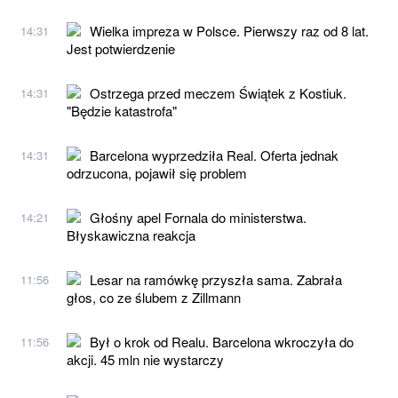
Wielka impreza w Polsce. Pierwszy raz od 8 lat.
14:31
Jest potwierdzenie
Ostrzega przed meczem Świątek z Kostiuk.
14:31
"Będzie katastrofa"
Barcelona wyprzedziła Real. Oferta jednak
14:31
odrzucona, pojawił się problem
Głośny apel Fornala do ministerstwa.
14:21
Błyskawiczna reakcja
Lesar na ramówkę przyszła sama. Zabrała
11:56
głos, co ze ślubem z Zillmann
Był o krok od Realu. Barcelona wkroczyła do
11:56
akcji. 45 mln nie wystarczy