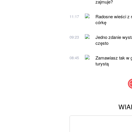
zajmuje?
Radosne wieści z r
11:17
córkę
Jedno zdanie wysta
09:23
często
Zamawiasz tak w gr
08:45
turystą
WIA