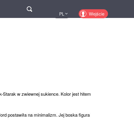
Поиск
Wejście
PL
UA
EN
KZ
RU
Starak w zwiewnej sukience. Kolor jest hitem
rd postawiła na minimalizm. Jej boska figura