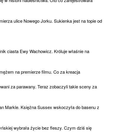
ę w historii nadleśnictwa. Oto co zarejestrowała
ierza ulice Nowego Jorku. Sukienka jest na topie od
nik ciasta Ewy Wachowicz. Króluje właśnie na
 mężem na premierze filmu. Co za kreacja
wani za parawany. Teraz zobaczyli takie sceny za
an Markle. Księżna Sussex wskoczyła do basenu z
skiej wybrała życie bez fleszy. Czym dziś się