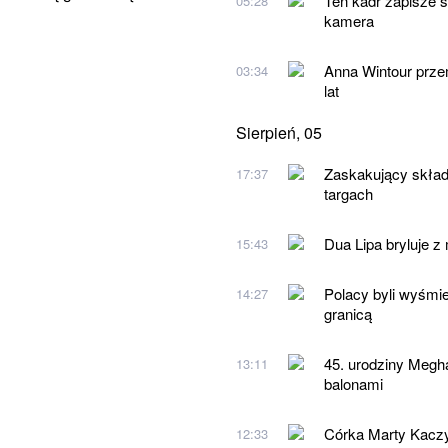
Ten kadr zapisze si
05:28
kamera
Anna Wintour przem
03:34
lat
Sierpień, 05
Zaskakujący skład
17:37
targach
Dua Lipa bryluje z
15:43
Polacy byli wyśmie
14:27
granicą
45. urodziny Megh
13:11
balonami
Córka Marty Kaczyń
12:33