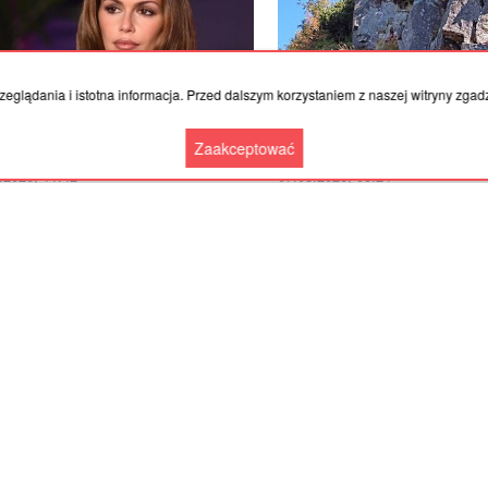
eglądania i istotna informacja. Przed dalszym korzystaniem z naszej witryny zgadz
Zaakceptować
.2026, 11:42
07.08.2026, 05:24
a Cindy Crawford postawiła na
Wchodzimy na najwyższy w 
malizm. Jej boska figura zachwyca
szczyt poza Tatrami. Trochę a
w nagrodę wspaniałe widoki 
Górze. Zobacz
Więcej wiadomości
Współpraca