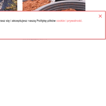
asz się i akceptujesz naszą Politykę plików
cookie i prywatność.
06.08.2026, 09:19
Polsce
Wyjechała na tydzień, pozamykała
drenaliny i
okna. W doniczce doszło do
na Babiej
samozapłonu
Umowa