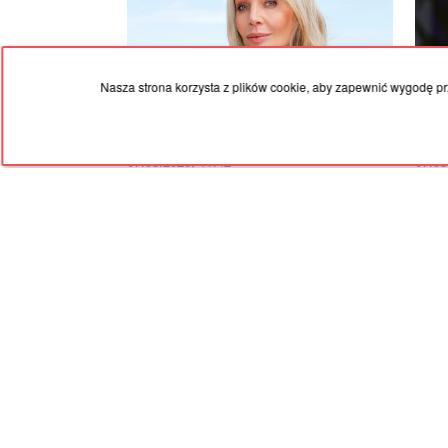
Nasza strona korzysta z plików cookie, aby zapewnić wygodę prz
07.08.2026, 11:42
07.08
Agnieszka Woźniak-Starak w zwiewnej
Córk
sukience. Kolor jest hitem sezonu
mini
RED
TRAM
© 2004-2026 Redtram, Ltd.