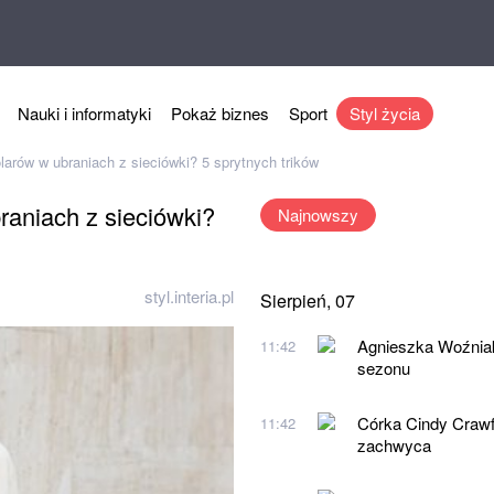
Nauki i informatyki
Pokaż biznes
Sport
Styl życia
larów w ubraniach z sieciówki? 5 sprytnych trików
raniach z sieciówki?
Najnowszy
styl.interia.pl
Sierpień, 07
Agnieszka Woźniak-
11:42
sezonu
Córka Cindy Crawfo
11:42
zachwyca