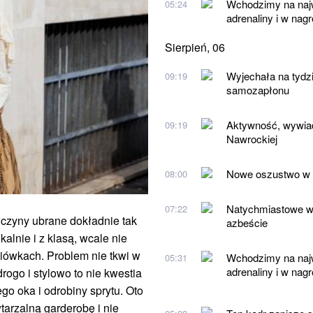
Wchodzimy na najw
05:24
adrenaliny i w nag
Sierpień, 06
Wyjechała na tydz
09:19
samozapłonu
Aktywność, wywiad
09:19
Nawrockiej
Nowe oszustwo w s
08:00
Natychmiastowe wy
07:22
wczyny ubrane dokładnie tak
azbeście
lnie i z klasą, wcale nie
iówkach. Problem nie tkwi w
Wchodzimy na najw
05:31
adrenaliny i w nag
drogo i stylowo to nie kwestia
ego oka i odrobiny sprytu. Oto
tarzalną garderobę i nie