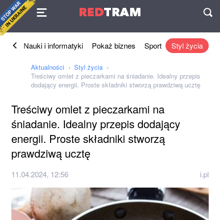
Umowa
RED
TRAM
П
znes
Nauki i informatyki
Pokaż biznes
Sport
Styl życia
Aktualności
Styl życia
Treściwy omlet z pieczarkami na śniadanie. Idealny przepis
dodający energii. Proste składniki stworzą prawdziwą ucztę
Treściwy omlet z pieczarkami na
śniadanie. Idealny przepis dodający
energii. Proste składniki stworzą
prawdziwą ucztę
11.04.2024, 12:56
i.pl