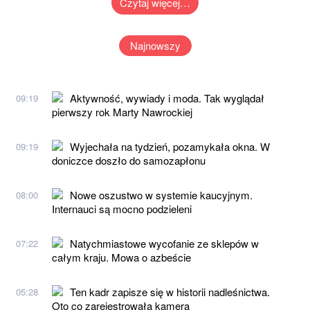
Czytaj więcej…
Najnowszy
Aktywność, wywiady i moda. Tak wyglądał
09:19
pierwszy rok Marty Nawrockiej
Wyjechała na tydzień, pozamykała okna. W
09:19
doniczce doszło do samozapłonu
Nowe oszustwo w systemie kaucyjnym.
08:00
Internauci są mocno podzieleni
Natychmiastowe wycofanie ze sklepów w
07:22
całym kraju. Mowa o azbeście
Ten kadr zapisze się w historii nadleśnictwa.
05:28
Oto co zarejestrowała kamera