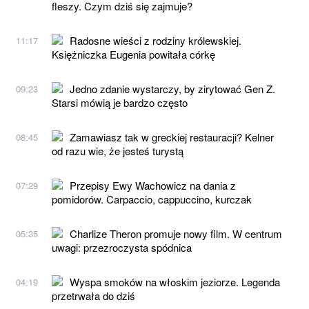
fleszy. Czym dziś się zajmuje?
Radosne wieści z rodziny królewskiej.
11:17
Księżniczka Eugenia powitała córkę
Jedno zdanie wystarczy, by zirytować Gen Z.
09:23
Starsi mówią je bardzo często
Zamawiasz tak w greckiej restauracji? Kelner
08:45
od razu wie, że jesteś turystą
Przepisy Ewy Wachowicz na dania z
07:29
pomidorów. Carpaccio, cappuccino, kurczak
Charlize Theron promuje nowy film. W centrum
05:35
uwagi: przezroczysta spódnica
Wyspa smoków na włoskim jeziorze. Legenda
04:19
przetrwała do dziś