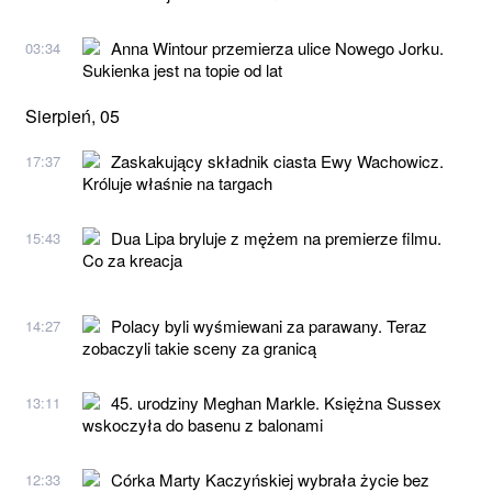
Anna Wintour przemierza ulice Nowego Jorku.
03:34
Sukienka jest na topie od lat
Sierpień, 05
Zaskakujący składnik ciasta Ewy Wachowicz.
17:37
Króluje właśnie na targach
Dua Lipa bryluje z mężem na premierze filmu.
15:43
Co za kreacja
Polacy byli wyśmiewani za parawany. Teraz
14:27
zobaczyli takie sceny za granicą
45. urodziny Meghan Markle. Księżna Sussex
13:11
wskoczyła do basenu z balonami
Córka Marty Kaczyńskiej wybrała życie bez
12:33