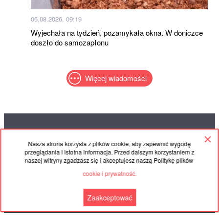
06.08.2026, 09:19
Wyjechała na tydzień, pozamykała okna. W doniczce
doszło do samozapłonu
Więcej wiadomości
RED
TRAM
Nasza strona korzysta z plików cookie, aby zapewnić wygodę
© 2004-2026 Redtram, Ltd.
przeglądania i istotna informacja. Przed dalszym korzystaniem z
naszej witryny zgadzasz się i akceptujesz naszą Politykę plików
cookie i prywatność.
Współpraca
Umowa
Łączność
Zaakceptować