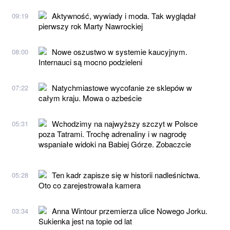
Aktywność, wywiady i moda. Tak wyglądał
09:19
pierwszy rok Marty Nawrockiej
Nowe oszustwo w systemie kaucyjnym.
08:00
Internauci są mocno podzieleni
Natychmiastowe wycofanie ze sklepów w
07:22
całym kraju. Mowa o azbeście
Wchodzimy na najwyższy szczyt w Polsce
05:31
poza Tatrami. Trochę adrenaliny i w nagrodę
wspaniałe widoki na Babiej Górze. Zobaczcie
Ten kadr zapisze się w historii nadleśnictwa.
05:28
Oto co zarejestrowała kamera
Anna Wintour przemierza ulice Nowego Jorku.
03:34
Sukienka jest na topie od lat