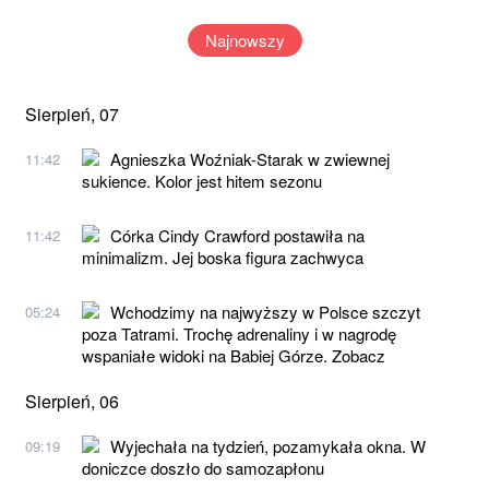
Najnowszy
Sierpień, 07
Agnieszka Woźniak-Starak w zwiewnej
11:42
sukience. Kolor jest hitem sezonu
Córka Cindy Crawford postawiła na
11:42
minimalizm. Jej boska figura zachwyca
Wchodzimy na najwyższy w Polsce szczyt
05:24
poza Tatrami. Trochę adrenaliny i w nagrodę
wspaniałe widoki na Babiej Górze. Zobacz
Sierpień, 06
Wyjechała na tydzień, pozamykała okna. W
09:19
doniczce doszło do samozapłonu