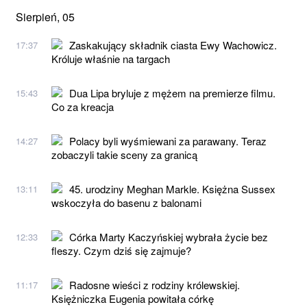
Sierpień, 05
Zaskakujący składnik ciasta Ewy Wachowicz.
17:37
Króluje właśnie na targach
Dua Lipa bryluje z mężem na premierze filmu.
15:43
Co za kreacja
Polacy byli wyśmiewani za parawany. Teraz
14:27
zobaczyli takie sceny za granicą
45. urodziny Meghan Markle. Księżna Sussex
13:11
wskoczyła do basenu z balonami
Córka Marty Kaczyńskiej wybrała życie bez
12:33
fleszy. Czym dziś się zajmuje?
Radosne wieści z rodziny królewskiej.
11:17
Księżniczka Eugenia powitała córkę