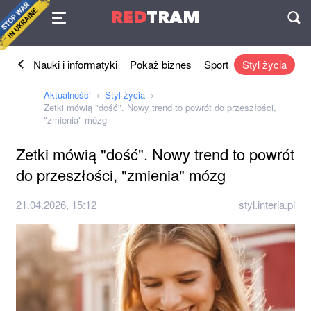
Umowa
RED
TRAM
П
znes
Nauki i informatyki
Pokaż biznes
Sport
Styl życia
Aktualności
Styl życia
Zetki mówią "dość". Nowy trend to powrót do przeszłości,
"zmienia" mózg
Zetki mówią "dość". Nowy trend to powrót
do przeszłości, "zmienia" mózg
21.04.2026, 15:12
styl.interia.pl