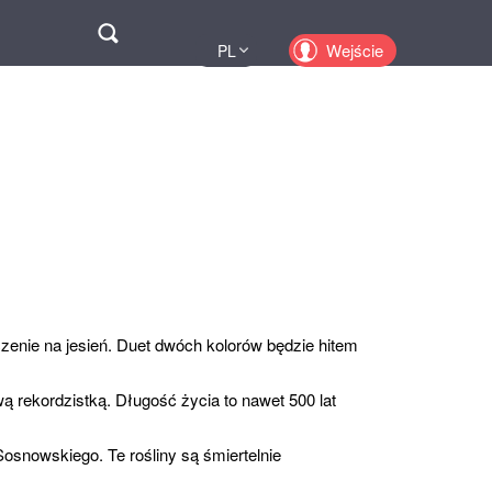
Поиск
Wejście
PL
UA
EN
KZ
RU
zenie na jesień. Duet dwóch kolorów będzie hitem
ą rekordzistką. Długość życia to nawet 500 lat
Sosnowskiego. Te rośliny są śmiertelnie