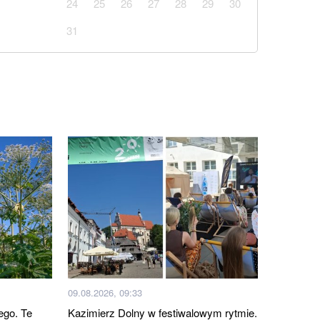
24
25
26
27
28
29
30
31
09.08.2026, 09:33
ego. Te
Kazimierz Dolny w festiwalowym rytmie.