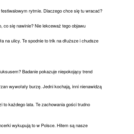
 festiwalowym rytmie. Dlaczego chce się tu wracać?
, co się nawinie? Nie lekceważ tego objawu
 na ulicy. Te spodnie to trik na dłuższe i chudsze
 luksusem? Badanie pokazuje niepokojący trend
Krzan wywołały burzę. Jedni kochają, inni nienawidzą
zi to każdego lata. Te zachowania gości trudno
ncerki wykupują to w Polsce. Hitem są nasze