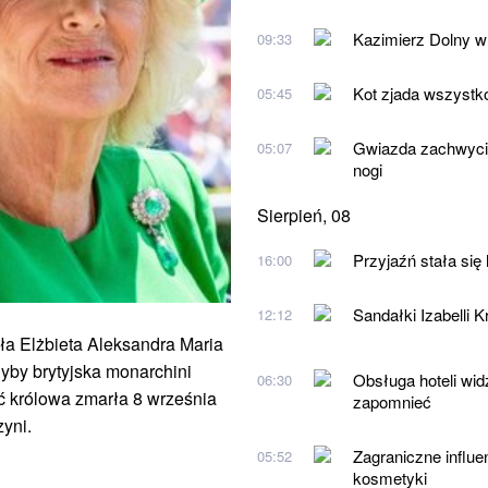
Kazimierz Dolny w
09:33
Kot zjada wszystko
05:45
Gwiazda zachwyciła
05:07
nogi
Sierpień, 08
Przyjaźń stała się
16:00
Sandałki Izabelli 
12:12
zła Elżbieta Aleksandra Maria
dyby brytyjska monarchini
Obsługa hoteli wid
06:30
oć królowa zmarła 8 września
zapomnieć
yni.
Zagraniczne influe
05:52
kosmetyki