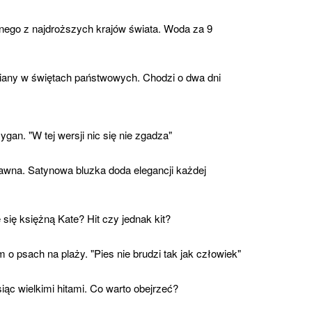
nego z najdroższych krajów świata. Woda za 9
any w świętach państwowych. Chodzi o dwa dni
gan. "W tej wersji nic się nie zgadza"
awna. Satynowa bluzka doda elegancji każdej
 się księżną Kate? Hit czy jednak kit?
 o psach na plaży. "Pies nie brudzi tak jak człowiek"
siąc wielkimi hitami. Co warto obejrzeć?