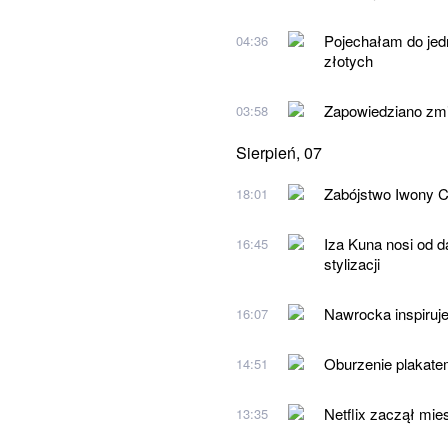
Pojechałam do jed
04:36
złotych
Zapowiedziano zmi
03:58
Sierpień, 07
Zabójstwo Iwony Cy
18:01
Iza Kuna nosi od d
16:45
stylizacji
Nawrocka inspiruje
16:07
Oburzenie plakatem
14:51
Netflix zaczął mie
13:35