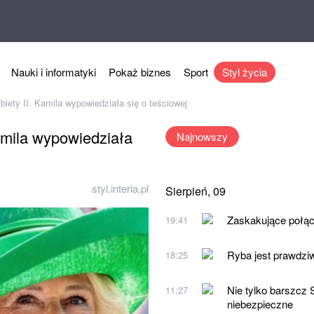
Nauki i informatyki
Pokaż biznes
Sport
Styl życia
biety II. Kamila wypowiedziała się o teściowej
Kamila wypowiedziała
Najnowszy
styl.interia.pl
Sierpień, 09
Zaskakujące połąc
19:41
Ryba jest prawdziw
18:25
Nie tylko barszcz 
11:27
niebezpieczne