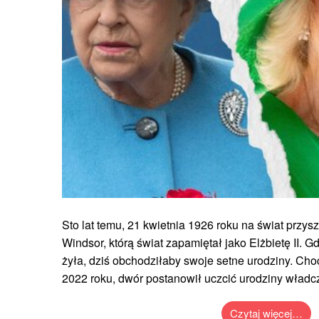
Sto lat temu, 21 kwietnia 1926 roku na świat przys
Windsor, którą świat zapamiętał jako Elżbietę II. G
żyła, dziś obchodziłaby swoje setne urodziny. Ch
2022 roku, dwór postanowił uczcić urodziny władcz
Czytaj więcej…