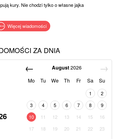
ją kury. Nie chodzi tylko o własne jajka
Więcej wiadomości
DOMOŚCI ZA DNIA
August
2026
Mo
Tu
We
Th
Fr
Sa
Su
1
2
3
4
5
6
7
8
9
26
10
11
12
13
14
15
16
17
18
19
20
21
22
23