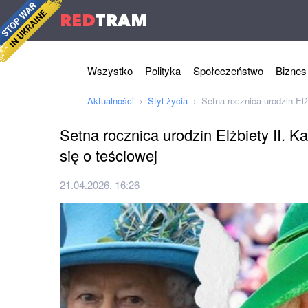
RED
TRAM
Wszystko
Polityka
Społeczeństwo
Biznes
Aktualności
Styl życia
Setna rocznica urodzin Elż
Setna rocznica urodzin Elżbiety II. 
się o teściowej
21.04.2026, 16:26