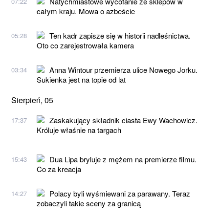
Natychmiastowe wycofanie ze sklepów w
07:22
całym kraju. Mowa o azbeście
Ten kadr zapisze się w historii nadleśnictwa.
05:28
Oto co zarejestrowała kamera
Anna Wintour przemierza ulice Nowego Jorku.
03:34
Sukienka jest na topie od lat
Sierpień, 05
Zaskakujący składnik ciasta Ewy Wachowicz.
17:37
Króluje właśnie na targach
Dua Lipa bryluje z mężem na premierze filmu.
15:43
Co za kreacja
Polacy byli wyśmiewani za parawany. Teraz
14:27
zobaczyli takie sceny za granicą