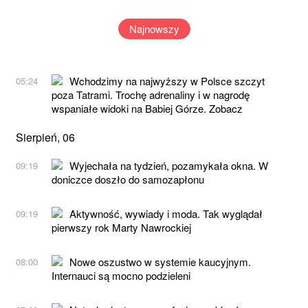
Najnowszy
Wchodzimy na najwyższy w Polsce szczyt
05:24
poza Tatrami. Trochę adrenaliny i w nagrodę
wspaniałe widoki na Babiej Górze. Zobacz
Sierpień, 06
Wyjechała na tydzień, pozamykała okna. W
09:19
doniczce doszło do samozapłonu
Aktywność, wywiady i moda. Tak wyglądał
09:19
pierwszy rok Marty Nawrockiej
Nowe oszustwo w systemie kaucyjnym.
08:00
Internauci są mocno podzieleni