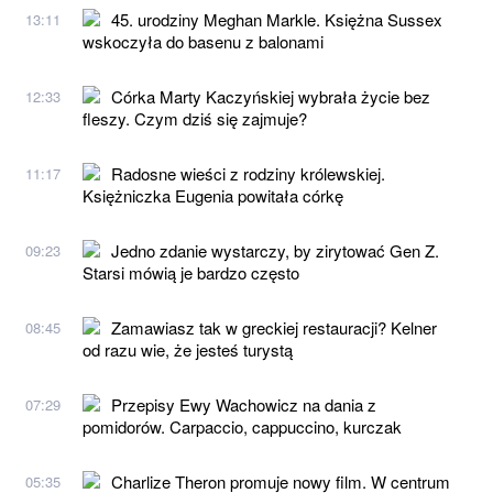
45. urodziny Meghan Markle. Księżna Sussex
13:11
wskoczyła do basenu z balonami
Córka Marty Kaczyńskiej wybrała życie bez
12:33
fleszy. Czym dziś się zajmuje?
Radosne wieści z rodziny królewskiej.
11:17
Księżniczka Eugenia powitała córkę
Jedno zdanie wystarczy, by zirytować Gen Z.
09:23
Starsi mówią je bardzo często
Zamawiasz tak w greckiej restauracji? Kelner
08:45
od razu wie, że jesteś turystą
Przepisy Ewy Wachowicz na dania z
07:29
pomidorów. Carpaccio, cappuccino, kurczak
Charlize Theron promuje nowy film. W centrum
05:35