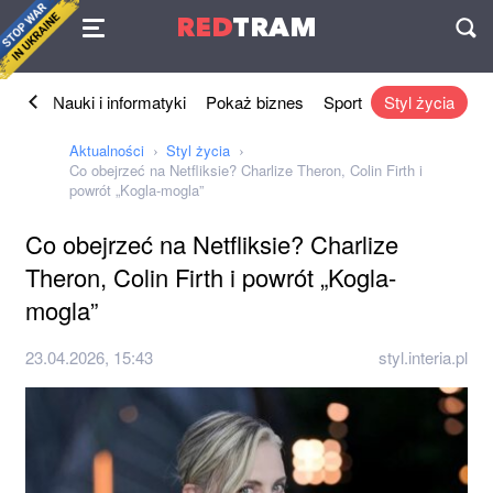
Umowa
RED
TRAM
П
znes
Nauki i informatyki
Pokaż biznes
Sport
Styl życia
Aktualności
Styl życia
Co obejrzeć na Netfliksie? Charlize Theron, Colin Firth i
powrót „Kogla-mogla”
Co obejrzeć na Netfliksie? Charlize
Theron, Colin Firth i powrót „Kogla-
mogla”
23.04.2026, 15:43
styl.interia.pl