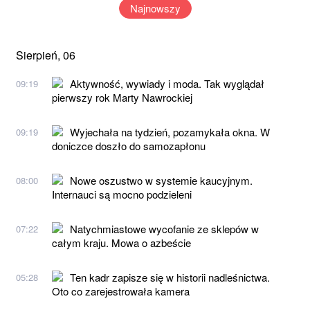
Najnowszy
Sierpień, 06
Aktywność, wywiady i moda. Tak wyglądał
09:19
pierwszy rok Marty Nawrockiej
Wyjechała na tydzień, pozamykała okna. W
09:19
doniczce doszło do samozapłonu
Nowe oszustwo w systemie kaucyjnym.
08:00
Internauci są mocno podzieleni
Natychmiastowe wycofanie ze sklepów w
07:22
całym kraju. Mowa o azbeście
Ten kadr zapisze się w historii nadleśnictwa.
05:28
Oto co zarejestrowała kamera