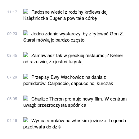
Radosne wieści z rodziny królewskiej.
11:17
Księżniczka Eugenia powitała córkę
Jedno zdanie wystarczy, by zirytować Gen Z.
09:23
Starsi mówią je bardzo często
Zamawiasz tak w greckiej restauracji? Kelner
08:45
od razu wie, że jesteś turystą
Przepisy Ewy Wachowicz na dania z
07:29
pomidorów. Carpaccio, cappuccino, kurczak
Charlize Theron promuje nowy film. W centrum
05:35
uwagi: przezroczysta spódnica
Wyspa smoków na włoskim jeziorze. Legenda
04:19
przetrwała do dziś