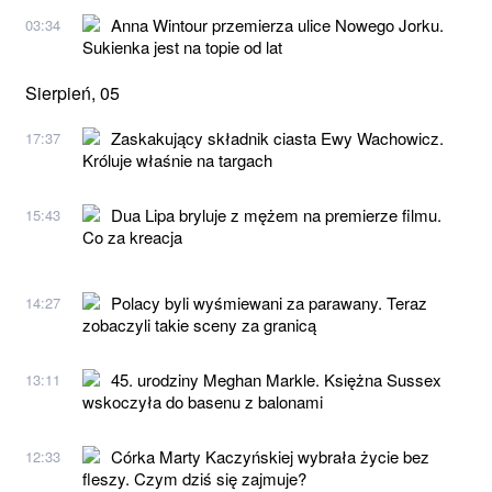
Anna Wintour przemierza ulice Nowego Jorku.
03:34
Sukienka jest na topie od lat
Sierpień, 05
Zaskakujący składnik ciasta Ewy Wachowicz.
17:37
Króluje właśnie na targach
Dua Lipa bryluje z mężem na premierze filmu.
15:43
Co za kreacja
Polacy byli wyśmiewani za parawany. Teraz
14:27
zobaczyli takie sceny za granicą
45. urodziny Meghan Markle. Księżna Sussex
13:11
wskoczyła do basenu z balonami
Córka Marty Kaczyńskiej wybrała życie bez
12:33
fleszy. Czym dziś się zajmuje?