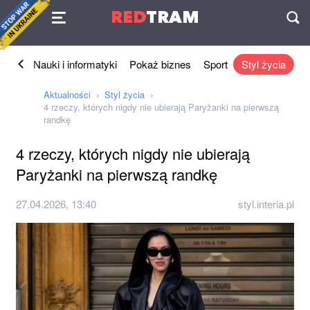
Umowa
RED
TRAM
П
znes
Nauki i informatyki
Pokaż biznes
Sport
Styl życia
Aktualności
Styl życia
4 rzeczy, których nigdy nie ubierają Paryżanki na pierwszą
randkę
4 rzeczy, których nigdy nie ubierają
Paryżanki na pierwszą randkę
27.04.2026, 13:40
styl.interia.pl