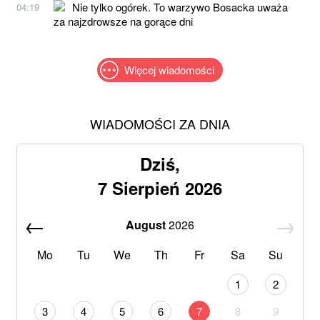
Nie tylko ogórek. To warzywo Bosacka uważa
04:19
za najzdrowsze na gorące dni
Więcej wiadomości
WIADOMOŚCI ZA DNIA
Dziś,
7 Sierpień 2026
August
2026
Mo
Tu
We
Th
Fr
Sa
Su
1
2
3
4
5
6
7
8
9