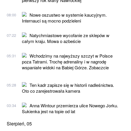
pierwszy rok Marty Nawrockiej
Nowe oszustwo w systemie kaucyjnym.
08:00
Internauci są mocno podzieleni
Natychmiastowe wycofanie ze sklepów w
07:22
całym kraju. Mowa o azbeście
Wchodzimy na najwyższy szczyt w Polsce
05:31
poza Tatrami. Trochę adrenaliny i w nagrodę
wspaniałe widoki na Babiej Górze. Zobaczcie
Ten kadr zapisze się w historii nadleśnictwa.
05:28
Oto co zarejestrowała kamera
Anna Wintour przemierza ulice Nowego Jorku.
03:34
Sukienka jest na topie od lat
Sierpień, 05