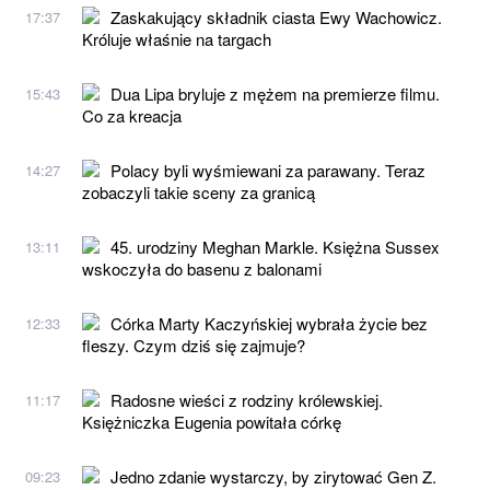
Zaskakujący składnik ciasta Ewy Wachowicz.
17:37
Króluje właśnie na targach
Dua Lipa bryluje z mężem na premierze filmu.
15:43
Co za kreacja
Polacy byli wyśmiewani za parawany. Teraz
14:27
zobaczyli takie sceny za granicą
45. urodziny Meghan Markle. Księżna Sussex
13:11
wskoczyła do basenu z balonami
Córka Marty Kaczyńskiej wybrała życie bez
12:33
fleszy. Czym dziś się zajmuje?
Radosne wieści z rodziny królewskiej.
11:17
Księżniczka Eugenia powitała córkę
Jedno zdanie wystarczy, by zirytować Gen Z.
09:23