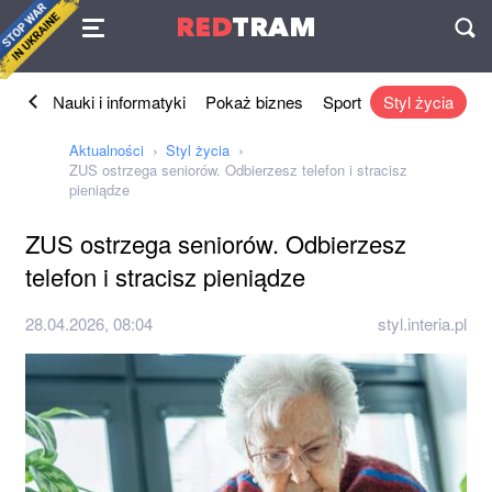
Umowa
RED
TRAM
П
znes
Nauki i informatyki
Pokaż biznes
Sport
Styl życia
Aktualności
Styl życia
ZUS ostrzega seniorów. Odbierzesz telefon i stracisz
pieniądze
ZUS ostrzega seniorów. Odbierzesz
telefon i stracisz pieniądze
28.04.2026, 08:04
styl.interia.pl