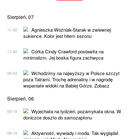
Sierpień, 07
Agnieszka Woźniak-Starak w zwiewnej
11:42
sukience. Kolor jest hitem sezonu
Córka Cindy Crawford postawiła na
11:42
minimalizm. Jej boska figura zachwyca
Wchodzimy na najwyższy w Polsce szczyt
05:24
poza Tatrami. Trochę adrenaliny i w nagrodę
wspaniałe widoki na Babiej Górze. Zobacz
Sierpień, 06
Wyjechała na tydzień, pozamykała okna. W
09:19
doniczce doszło do samozapłonu
Aktywność, wywiady i moda. Tak wyglądał
09:19