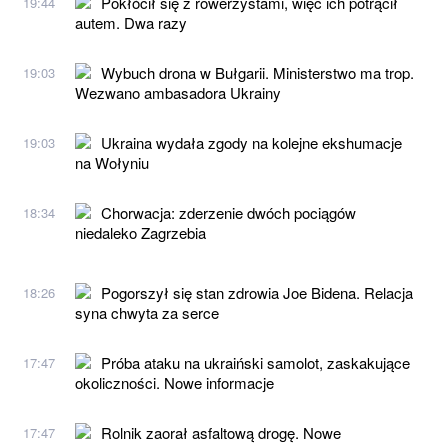
Pokłócił się z rowerzystami, więc ich potrącił
19:44
autem. Dwa razy
Wybuch drona w Bułgarii. Ministerstwo ma trop.
19:03
Wezwano ambasadora Ukrainy
Ukraina wydała zgody na kolejne ekshumacje
19:03
na Wołyniu
Chorwacja: zderzenie dwóch pociągów
18:34
niedaleko Zagrzebia
Pogorszył się stan zdrowia Joe Bidena. Relacja
18:26
syna chwyta za serce
Próba ataku na ukraiński samolot, zaskakujące
17:47
okoliczności. Nowe informacje
Rolnik zaorał asfaltową drogę. Nowe
17:47