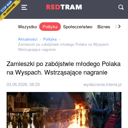
Umowa
RED
TRAM
П
Wszystko
Polityka
Społeczeństwo
Biznes
Nauki 
Aktualności
Polityka
Zamieszki po zabójstwie młodego Polaka na Wyspach.
Wstrząsające nagranie
Zamieszki po zabójstwie młodego Polaka
na Wyspach. Wstrząsające nagranie
03.06.2026, 08:33
wydarzenia.interia.pl