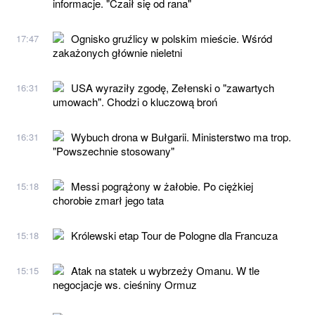
informacje. "Czaił się od rana"
Ognisko gruźlicy w polskim mieście. Wśród
17:47
zakażonych głównie nieletni
USA wyraziły zgodę, Zełenski o "zawartych
16:31
umowach". Chodzi o kluczową broń
Wybuch drona w Bułgarii. Ministerstwo ma trop.
16:31
"Powszechnie stosowany"
Messi pogrążony w żałobie. Po ciężkiej
15:18
chorobie zmarł jego tata
Królewski etap Tour de Pologne dla Francuza
15:18
Atak na statek u wybrzeży Omanu. W tle
15:15
negocjacje ws. cieśniny Ormuz