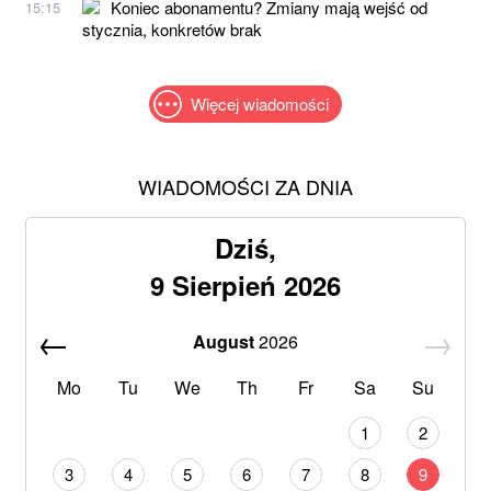
Koniec abonamentu? Zmiany mają wejść od
15:15
stycznia, konkretów brak
Więcej wiadomości
WIADOMOŚCI ZA DNIA
Dziś,
9 Sierpień 2026
August
2026
Mo
Tu
We
Th
Fr
Sa
Su
1
2
3
4
5
6
7
8
9