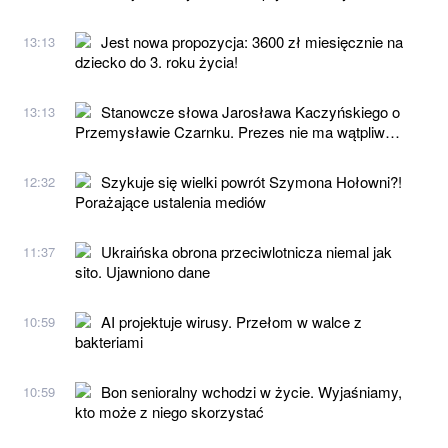
Jest nowa propozycja: 3600 zł miesięcznie na
13:13
dziecko do 3. roku życia!
Stanowcze słowa Jarosława Kaczyńskiego o
13:13
Przemysławie Czarnku. Prezes nie ma wątpliw…
Szykuje się wielki powrót Szymona Hołowni?!
12:32
Porażające ustalenia mediów
Ukraińska obrona przeciwlotnicza niemal jak
11:37
sito. Ujawniono dane
AI projektuje wirusy. Przełom w walce z
10:59
bakteriami
Bon senioralny wchodzi w życie. Wyjaśniamy,
10:59
kto może z niego skorzystać