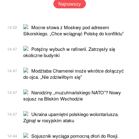
Najnowszy
Mocne słowa z Moskwy pod adresem
14:52
Sikorskiego. „Chce wciągnąć Polskę do konfliktu”
Potężny wybuch w rafinerii. Zatrzęsły się
14:47
okoliczne budynki
Modżtaba Chamenei może wkrótce dołączyć
14:47
do ojca. „Nie zdziwiłbym się”
Narodziny „muzułmańskiego NATO”? Nowy
14:47
sojusz na Bliskim Wschodzie
Ukraina upamiętni polskiego wolontariusza.
14:47
Zginął w rosyjskim ataku
Sojusznik wyciąga pomocną dłoń do Rosji.
14:44