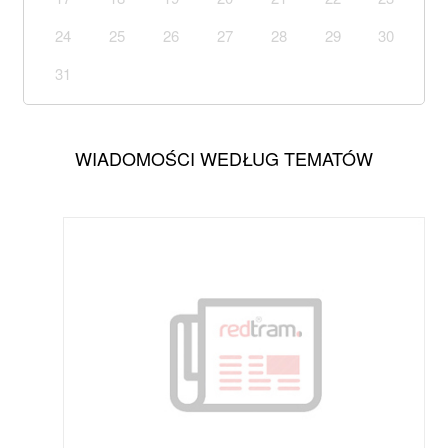
24
25
26
27
28
29
30
31
WIADOMOŚCI WEDŁUG TEMATÓW