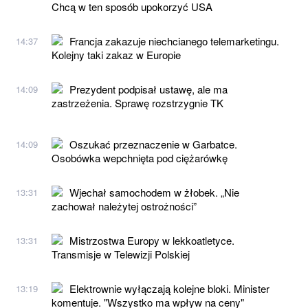
Chcą w ten sposób upokorzyć USA
Francja zakazuje niechcianego telemarketingu.
14:37
Kolejny taki zakaz w Europie
Prezydent podpisał ustawę, ale ma
14:09
zastrzeżenia. Sprawę rozstrzygnie TK
Oszukać przeznaczenie w Garbatce.
14:09
Osobówka wepchnięta pod ciężarówkę
Wjechał samochodem w żłobek. „Nie
13:31
zachował należytej ostrożności”
Mistrzostwa Europy w lekkoatletyce.
13:31
Transmisje w Telewizji Polskiej
Elektrownie wyłączają kolejne bloki. Minister
13:19
komentuje. "Wszystko ma wpływ na ceny"