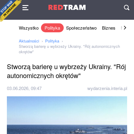
Umowa
RED
TRAM
П
Wszystko
Polityka
Społeczeństwo
Biznes
Nauki 
Aktualności
Polityka
Stworzą barierę u wybrzeży Ukrainy. "Rój autonomicznych
okrętów"
Stworzą barierę u wybrzeży Ukrainy. "Rój
autonomicznych okrętów"
03.06.2026, 09:47
wydarzenia.interia.pl