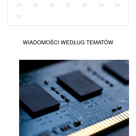
24
25
26
27
28
29
30
31
WIADOMOŚCI WEDŁUG TEMATÓW