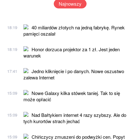
Najnowszy
40 miliardów złotych na jedną fabrykę. Rynek
18:19
pamięci oszalał
Honor dorzuca projektor za 1 zł. Jest jeden
18:19
warunek
Jedno kliknięcie i po danych. Nowe oszustwo
17:41
zalewa Internet
Nowe Galaxy kilka stówek taniej. Tak to się
15:09
może opłacić
Nad Bałtykiem internet 4 razy szybszy. Ale do
15:09
tych kurortów strach jechać
Chińczycy zmuszeni do podwyżki cen. Popyt
15:09