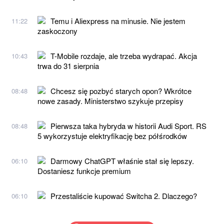
Temu i Aliexpress na minusie. Nie jestem
11:22
zaskoczony
T-Mobile rozdaje, ale trzeba wydrapać. Akcja
10:43
trwa do 31 sierpnia
Chcesz się pozbyć starych opon? Wkrótce
08:48
nowe zasady. Ministerstwo szykuje przepisy
Pierwsza taka hybryda w historii Audi Sport. RS
08:48
5 wykorzystuje elektryfikację bez półśrodków
Darmowy ChatGPT właśnie stał się lepszy.
06:10
Dostaniesz funkcje premium
Przestaliście kupować Switcha 2. Dlaczego?
06:10