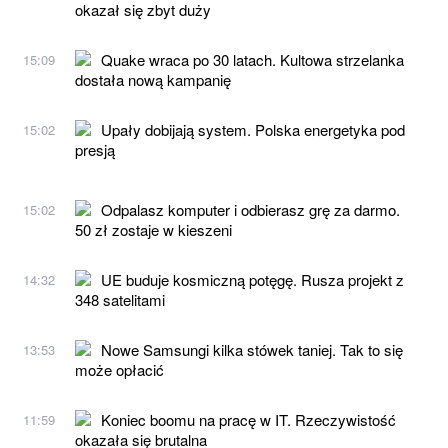
okazał się zbyt duży
Quake wraca po 30 latach. Kultowa strzelanka
15:09
dostała nową kampanię
Upały dobijają system. Polska energetyka pod
15:02
presją
Odpalasz komputer i odbierasz grę za darmo.
15:02
50 zł zostaje w kieszeni
UE buduje kosmiczną potęgę. Rusza projekt z
14:32
348 satelitami
Nowe Samsungi kilka stówek taniej. Tak to się
13:53
może opłacić
Koniec boomu na pracę w IT. Rzeczywistość
11:59
okazała się brutalna