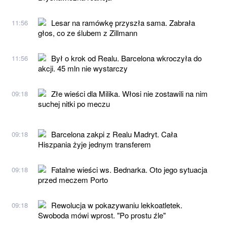
Lesar na ramówkę przyszła sama. Zabrała
11:56
głos, co ze ślubem z Zillmann
Był o krok od Realu. Barcelona wkroczyła do
11:56
akcji. 45 mln nie wystarczy
Złe wieści dla Milika. Włosi nie zostawili na nim
09:18
suchej nitki po meczu
Barcelona zakpi z Realu Madryt. Cała
09:18
Hiszpania żyje jednym transferem
Fatalne wieści ws. Bednarka. Oto jego sytuacja
09:18
przed meczem Porto
Rewolucja w pokazywaniu lekkoatletek.
09:18
Swoboda mówi wprost. "Po prostu źle"