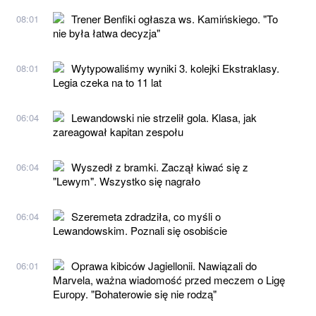
Trener Benfiki ogłasza ws. Kamińskiego. "To
08:01
nie była łatwa decyzja"
Wytypowaliśmy wyniki 3. kolejki Ekstraklasy.
08:01
Legia czeka na to 11 lat
Lewandowski nie strzelił gola. Klasa, jak
06:04
zareagował kapitan zespołu
Wyszedł z bramki. Zaczął kiwać się z
06:04
"Lewym". Wszystko się nagrało
Szeremeta zdradziła, co myśli o
06:04
Lewandowskim. Poznali się osobiście
Oprawa kibiców Jagiellonii. Nawiązali do
06:01
Marvela, ważna wiadomość przed meczem o Ligę
Europy. "Bohaterowie się nie rodzą"