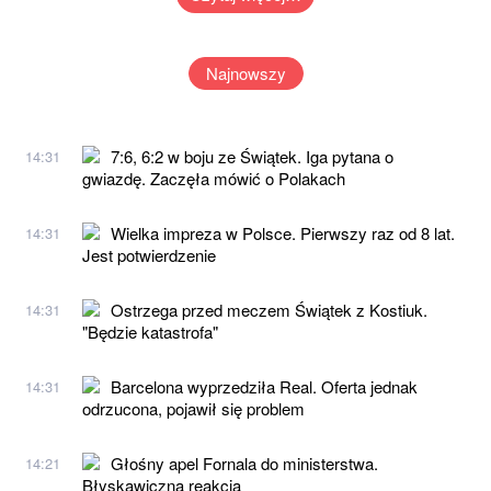
Najnowszy
7:6, 6:2 w boju ze Świątek. Iga pytana o
14:31
gwiazdę. Zaczęła mówić o Polakach
Wielka impreza w Polsce. Pierwszy raz od 8 lat.
14:31
Jest potwierdzenie
Ostrzega przed meczem Świątek z Kostiuk.
14:31
"Będzie katastrofa"
Barcelona wyprzedziła Real. Oferta jednak
14:31
odrzucona, pojawił się problem
Głośny apel Fornala do ministerstwa.
14:21
Błyskawiczna reakcja