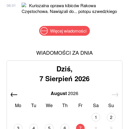
Kuriozalna oprawa kibiców Rakowa
06:01
Częstochowa. Nawiązali do... potopu szwedzkiego
Więcej wiadomości
WIADOMOŚCI ZA DNIA
Dziś,
7 Sierpień 2026
August
2026
Mo
Tu
We
Th
Fr
Sa
Su
1
2
3
4
5
6
7
8
9