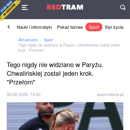
Umowa
RED
TRAM
П
Biznes
Nauki i informatyki
Pokaż biznes
Sport
Styl życia
Aktualności
Sport
Tego nigdy nie widziano w Paryżu. Chwalińskiej został jeden
krok. "Przełom"
Tego nigdy nie widziano w Paryżu.
Chwalińskiej został jeden krok.
"Przełom"
03.06.2026, 14:50
sport.interia.pl