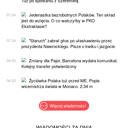
Tuż po spotkaniu z Szeremetą
Jedenastka bezrobotnych Polaków. Ten skład
07:24
jest do wzięcia. O co walczyłby w PKO
Ekstraklasie?
"Staruch" zabrał głos po ułaskawieniu przez
07:24
prezydenta Nawrockiego. Pisze o kwiku i jazgocie
Zmiany dla Pajor, Barcelona wydała komunikat.
04:23
Kolejny transfer potwierdzony
Życiówka Polaka tuż przed ME. Popis
04:23
wicemistrza świata w Monaco. 2.34 m
Więcej wiadomości
WIADOMOŚCI ZA DNIA