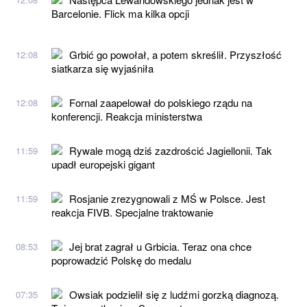
Barcelonie. Flick ma kilka opcji
Grbić go powołał, a potem skreślił. Przyszłość
12:08
siatkarza się wyjaśniła
Fornal zaapelował do polskiego rządu na
12:08
konferencji. Reakcja ministerstwa
Rywale mogą dziś zazdrościć Jagiellonii. Tak
11:59
upadł europejski gigant
Rosjanie zrezygnowali z MŚ w Polsce. Jest
11:59
reakcja FIVB. Specjalne traktowanie
Jej brat zagrał u Grbicia. Teraz ona chce
08:53
poprowadzić Polskę do medalu
Owsiak podzielił się z ludźmi gorzką diagnozą.
07:35