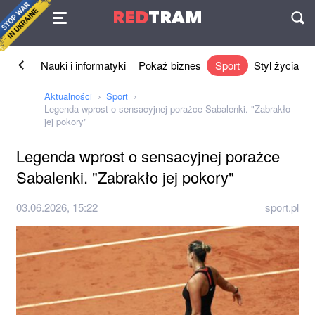
Umowa
RED
TRAM
П
Biznes
Nauki i informatyki
Pokaż biznes
Sport
Styl życia
Aktualności
Sport
Legenda wprost o sensacyjnej porażce Sabalenki. "Zabrakło
jej pokory"
Legenda wprost o sensacyjnej porażce
Sabalenki. "Zabrakło jej pokory"
03.06.2026, 15:22
sport.pl