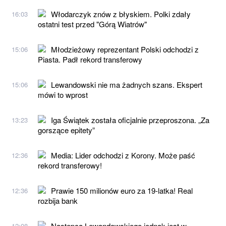
Włodarczyk znów z błyskiem. Polki zdały
16:03
ostatni test przed "Górą Wiatrów"
Młodzieżowy reprezentant Polski odchodzi z
15:06
Piasta. Padł rekord transferowy
Lewandowski nie ma żadnych szans. Ekspert
15:06
mówi to wprost
Iga Świątek została oficjalnie przeproszona. „Za
13:23
gorszące epitety”
Media: Lider odchodzi z Korony. Może paść
12:36
rekord transferowy!
Prawie 150 milionów euro za 19-latka! Real
12:36
rozbija bank
Następca Lewandowskiego jednak jest w
12:08