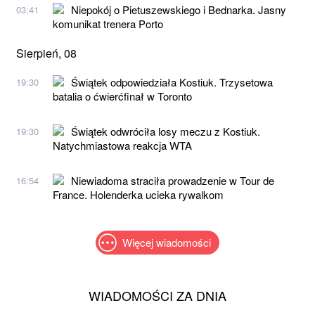
Niepokój o Pietuszewskiego i Bednarka. Jasny
03:41
komunikat trenera Porto
Sierpień, 08
Świątek odpowiedziała Kostiuk. Trzysetowa
19:30
batalia o ćwierćfinał w Toronto
Świątek odwróciła losy meczu z Kostiuk.
19:30
Natychmiastowa reakcja WTA
Niewiadoma straciła prowadzenie w Tour de
16:54
France. Holenderka ucieka rywalkom
Więcej wiadomości
WIADOMOŚCI ZA DNIA