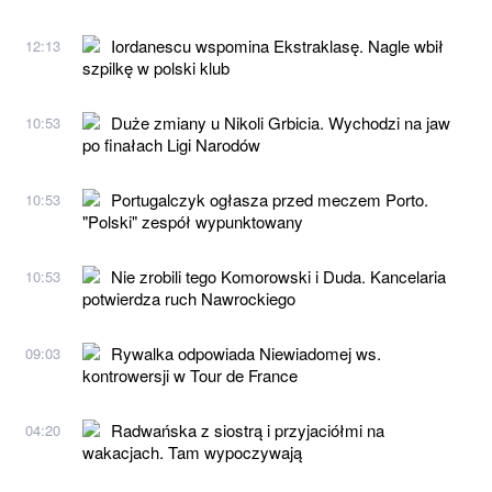
Iordanescu wspomina Ekstraklasę. Nagle wbił
12:13
szpilkę w polski klub
Duże zmiany u Nikoli Grbicia. Wychodzi na jaw
10:53
po finałach Ligi Narodów
Portugalczyk ogłasza przed meczem Porto.
10:53
"Polski" zespół wypunktowany
Nie zrobili tego Komorowski i Duda. Kancelaria
10:53
potwierdza ruch Nawrockiego
Rywalka odpowiada Niewiadomej ws.
09:03
kontrowersji w Tour de France
Radwańska z siostrą i przyjaciółmi na
04:20
wakacjach. Tam wypoczywają