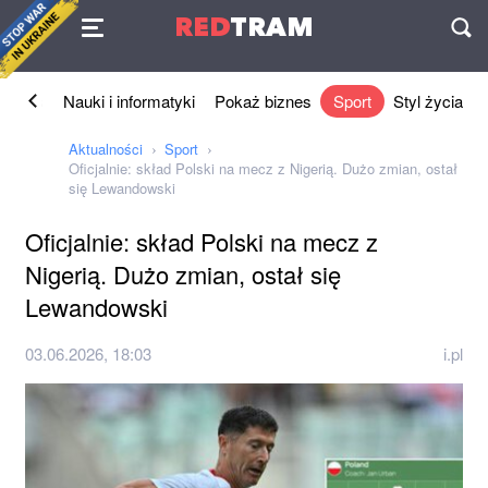
Umowa
RED
TRAM
П
Biznes
Nauki i informatyki
Pokaż biznes
Sport
Styl życia
Aktualności
Sport
Oficjalnie: skład Polski na mecz z Nigerią. Dużo zmian, ostał
się Lewandowski
Oficjalnie: skład Polski na mecz z
Nigerią. Dużo zmian, ostał się
Lewandowski
03.06.2026, 18:03
i.pl