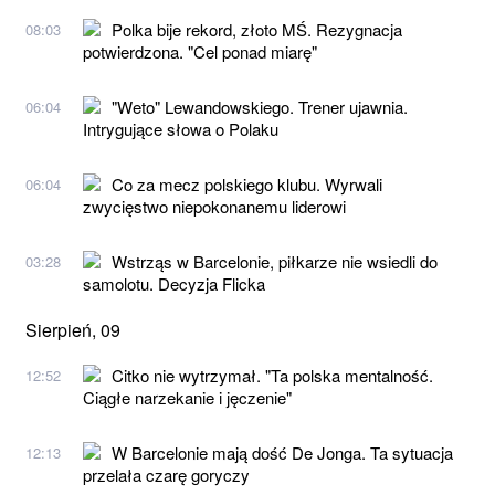
Polka bije rekord, złoto MŚ. Rezygnacja
08:03
potwierdzona. "Cel ponad miarę"
"Weto" Lewandowskiego. Trener ujawnia.
06:04
Intrygujące słowa o Polaku
Co za mecz polskiego klubu. Wyrwali
06:04
zwycięstwo niepokonanemu liderowi
Wstrząs w Barcelonie, piłkarze nie wsiedli do
03:28
samolotu. Decyzja Flicka
Sierpień, 09
Citko nie wytrzymał. "Ta polska mentalność.
12:52
Ciągłe narzekanie i jęczenie"
W Barcelonie mają dość De Jonga. Ta sytuacja
12:13
przelała czarę goryczy