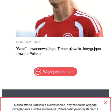
10.08.2026, 06:04
"Weto" Lewandowskiego. Trener ujawnia. Intrygujące
słowa o Polaku
Więcej wiadomości
RED
TRAM
Nasza strona korzysta z plików cookie, aby zapewnić wygodę
© 2004-2026 Redtram, Ltd.
przeglądania i istotna informacja. Przed dalszym korzystaniem z