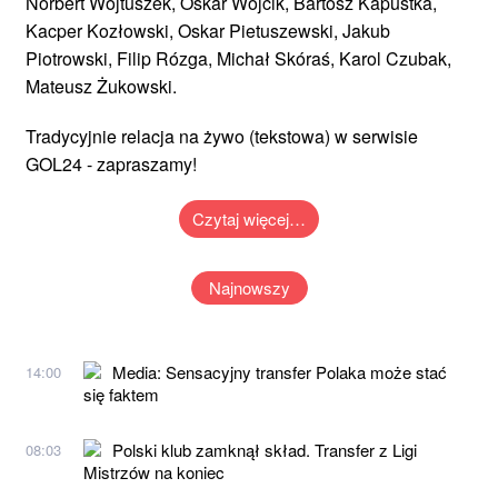
Norbert Wojtuszek, Oskar Wójcik, Bartosz Kapustka,
Kacper Kozłowski, Oskar Pietuszewski, Jakub
Piotrowski, Filip Rózga, Michał Skóraś, Karol Czubak,
Mateusz Żukowski.
Tradycyjnie relacja na żywo (tekstowa) w serwisie
GOL24 - zapraszamy!
Czytaj więcej…
Najnowszy
Media: Sensacyjny transfer Polaka może stać
14:00
się faktem
Polski klub zamknął skład. Transfer z Ligi
08:03
Mistrzów na koniec