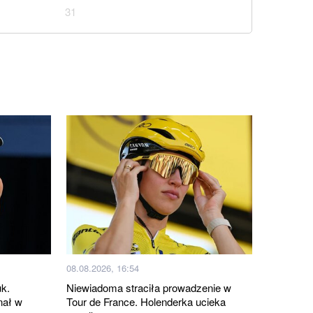
31
08.08.2026, 16:54
uk.
Niewiadoma straciła prowadzenie w
nał w
Tour de France. Holenderka ucieka