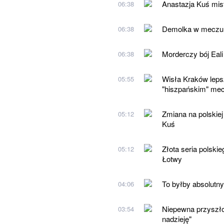
Anastazja Kuś mist
06:38
Demolka w meczu G
06:38
Morderczy bój Eali
06:38
Wisła Kraków lepsz
05:55
"hiszpańskim" mec
Zmiana na polskiej
05:12
Kuś
Złota seria polski
05:12
Łotwy
To byłby absolutny
04:06
Niepewna przyszło
03:54
nadzieję"