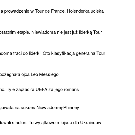
ła prowadzenie w Tour de France. Holenderka ucieka
tatnim etapie. Niewiadoma nie jest już liderką Tour
doma traci do liderki. Oto klasyfikacja generalna Tour
pożegnała ojca Leo Messiego
no. Tyle zapłaciła UEFA za jego romans
gowała na sukces Niewiadomej-Phinney
owali stadion. To wyjątkowe miejsce dla Ukraińców