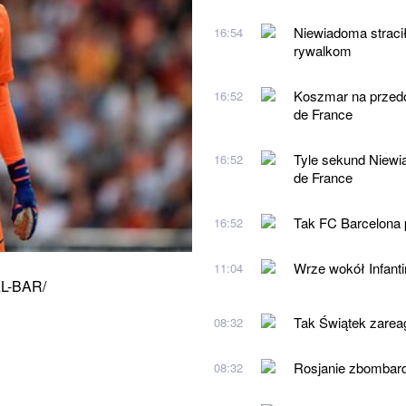
Niewiadoma straci
16:54
rywalkom
Koszmar na przedos
16:52
de France
Tyle sekund Niewia
16:52
de France
Tak FC Barcelona 
16:52
Wrze wokół Infanti
11:04
L-BAR/
Tak Świątek zarea
08:32
Rosjanie zbombard
08:32