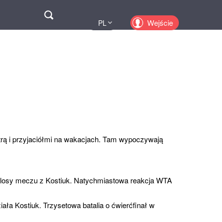
Поиск
Wejście
PL
UA
EN
KZ
RU
rą i przyjaciółmi na wakacjach. Tam wypoczywają
 losy meczu z Kostiuk. Natychmiastowa reakcja WTA
ała Kostiuk. Trzysetowa batalia o ćwierćfinał w