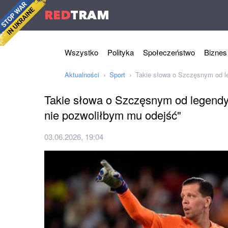
RED
TRAM
Wszystko
Polityka
Społeczeństwo
Biznes
Aktualności
Sport
Takie słowa o Szczęsnym od l
Takie słowa o Szczęsnym od legendy
nie pozwoliłbym mu odejść"
03.06.2026, 19:04