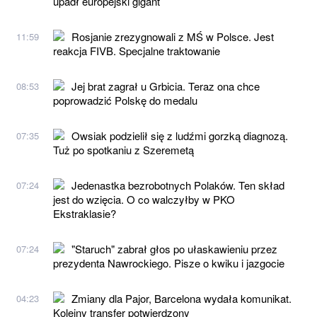
upadł europejski gigant
Rosjanie zrezygnowali z MŚ w Polsce. Jest
11:59
reakcja FIVB. Specjalne traktowanie
Jej brat zagrał u Grbicia. Teraz ona chce
08:53
poprowadzić Polskę do medalu
Owsiak podzielił się z ludźmi gorzką diagnozą.
07:35
Tuż po spotkaniu z Szeremetą
Jedenastka bezrobotnych Polaków. Ten skład
07:24
jest do wzięcia. O co walczyłby w PKO
Ekstraklasie?
"Staruch" zabrał głos po ułaskawieniu przez
07:24
prezydenta Nawrockiego. Pisze o kwiku i jazgocie
Zmiany dla Pajor, Barcelona wydała komunikat.
04:23
Kolejny transfer potwierdzony