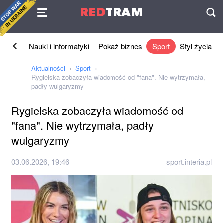
Umowa
RED
TRAM
П
Biznes
Nauki i informatyki
Pokaż biznes
Sport
Styl życia
Aktualności
Sport
Rygielska zobaczyła wiadomość od "fana". Nie wytrzymała,
padły wulgaryzmy
Rygielska zobaczyła wiadomość od
"fana". Nie wytrzymała, padły
wulgaryzmy
03.06.2026, 19:46
sport.interia.pl