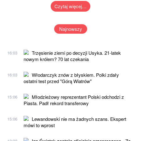
Czytaj więcej…
Najnowszy
Trzęsienie ziemi po decyzji Usyka. 21-latek
16:03
nowym królem? 70 lat czekania
Włodarczyk znów z błyskiem. Polki zdały
16:03
ostatni test przed "Górą Wiatrów"
Młodzieżowy reprezentant Polski odchodzi z
15:06
Piasta. Padł rekord transferowy
Lewandowski nie ma żadnych szans. Ekspert
15:06
mówi to wprost
Iga Świątek została oficjalnie przeproszona. „Za
13:23