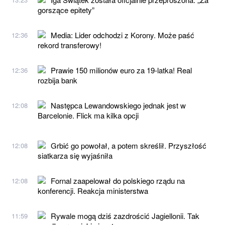
gorszące epitety”
Media: Lider odchodzi z Korony. Może paść
12:36
rekord transferowy!
Prawie 150 milionów euro za 19-latka! Real
12:36
rozbija bank
Następca Lewandowskiego jednak jest w
12:08
Barcelonie. Flick ma kilka opcji
Grbić go powołał, a potem skreślił. Przyszłość
12:08
siatkarza się wyjaśniła
Fornal zaapelował do polskiego rządu na
12:08
konferencji. Reakcja ministerstwa
Rywale mogą dziś zazdrościć Jagiellonii. Tak
11:59