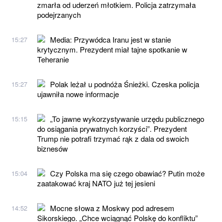
zmarła od uderzeń młotkiem. Policja zatrzymała
podejrzanych
Media: Przywódca Iranu jest w stanie
15:27
krytycznym. Prezydent miał tajne spotkanie w
Teheranie
Polak leżał u podnóża Śnieżki. Czeska policja
15:27
ujawniła nowe informacje
„To jawne wykorzystywanie urzędu publicznego
15:15
do osiągania prywatnych korzyści”. Prezydent
Trump nie potrafi trzymać rąk z dala od swoich
biznesów
Czy Polska ma się czego obawiać? Putin może
15:04
zaatakować kraj NATO już tej jesieni
Mocne słowa z Moskwy pod adresem
14:52
Sikorskiego. „Chce wciągnąć Polskę do konfliktu”