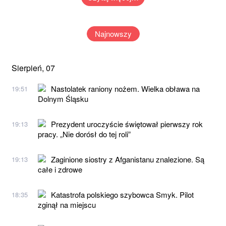
Najnowszy
Sierpień, 07
Nastolatek raniony nożem. Wielka obława na
19:51
Dolnym Śląsku
Prezydent uroczyście świętował pierwszy rok
19:13
pracy. „Nie dorósł do tej roli”
Zaginione siostry z Afganistanu znalezione. Są
19:13
całe i zdrowe
Katastrofa polskiego szybowca Smyk. Pilot
18:35
zginął na miejscu