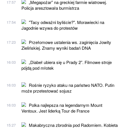
„Megapożar” na greckiej farmie wiatrowej.
17:57
Policja aresztowała burmistrza
"Tacy odważni byliście?". Morawiecki na
17:54
Jagodnie wzywa do protestów
Przełomowe ustalenia ws. zaginięcia Jowity
17:23
Zielińskiej. Znamy wyniki badań DNA
„Diabeł ubiera się u Prady 2”. Filmowe stroje
16:03
pójdą pod młotek
Rośnie ryzyko ataku na państwo NATO. Putin
16:03
może przetestować sojusz
Polka najlepsza na legendarnym Mount
16:03
Ventoux. Jest liderką Tour de France
Makabryczna zbrodnia pod Radomiem. Kobieta
15:27