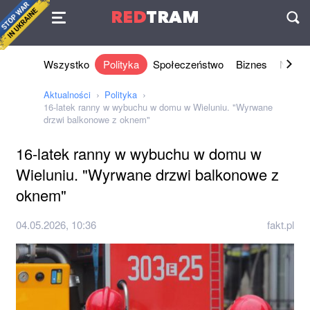
Umowa
RED
TRAM
П
Wszystko
Polityka
Społeczeństwo
Biznes
Nauki 
Aktualności
Polityka
16-latek ranny w wybuchu w domu w Wieluniu. "Wyrwane
drzwi balkonowe z oknem"
16-latek ranny w wybuchu w domu w
Wieluniu. "Wyrwane drzwi balkonowe z
oknem"
04.05.2026, 10:36
fakt.pl