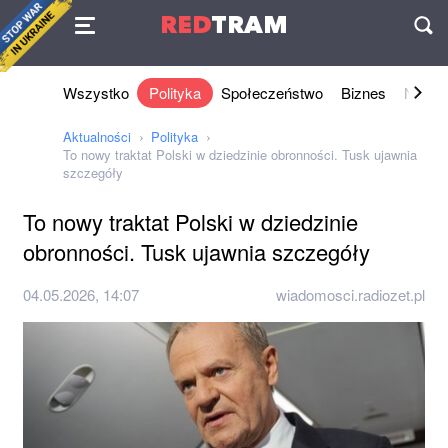
Umowa
RED
TRAM
П
Wszystko
Polityka
Społeczeństwo
Biznes
Nauki 
Aktualności
Polityka
To nowy traktat Polski w dziedzinie obronności. Tusk ujawnia
szczegóły
To nowy traktat Polski w dziedzinie
obronności. Tusk ujawnia szczegóły
04.05.2026, 14:07
wiadomosci.radiozet.pl