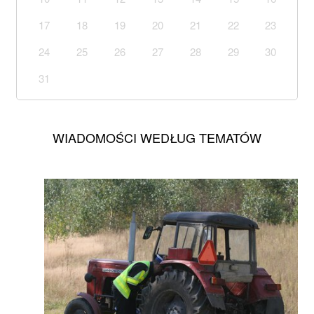
17
18
19
20
21
22
23
24
25
26
27
28
29
30
31
WIADOMOŚCI WEDŁUG TEMATÓW