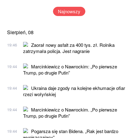
Najnowszy
Sierpień, 08
Zaorał nowy asfalt za 400 tys. zł. Rolnika
19:46
zatrzymała policja. Jest nagranie
Marcinkiewicz o Nawrockim: „Po pierwsze
19:44
Trump, po drugie Putin”
Ukraina daje zgody na kolejne ekhumacje ofiar
19:44
rzezi wołyńskiej
Marcinkiewicz o Nawrockim. „Po pierwsze
19:44
Trump, po drugie Putin”
Pogarsza się stan Bidena. „Rak jest bardzo
19:44
wyniszczający”