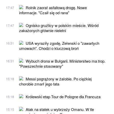
Rolnik zaorał asfaltową drogę. Nowe
17:47
informacje. "Czaił się od rana"
Ognisko gruźlicy w polskim mieście. Wśród
17:47
zakażonych głównie nieletni
USA wyraziły zgodę, Zełenski o "zawartych
16:31
umowach". Chodzi o kluczową broń
Wybuch drona w Bułgarii. Ministerstwo ma trop.
16:31
"Powszechnie stosowany"
Messi pogrążony w żałobie. Po ciężkiej
15:18
chorobie zmarł jego tata
Królewski etap Tour de Pologne dla Francuza
15:18
Atak na statek u wybrzeży Omanu. W tle
15:15