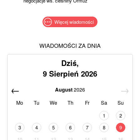
negocjacje ws. cieśniny Ormuz
Więcej wiadomości
WIADOMOŚCI ZA DNIA
Dziś,
9 Sierpień 2026
August
2026
Mo
Tu
We
Th
Fr
Sa
Su
1
2
3
4
5
6
7
8
9
10
11
12
13
14
15
16