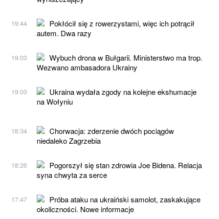
Pokłócił się z rowerzystami, więc ich potrącił
19:44
autem. Dwa razy
Wybuch drona w Bułgarii. Ministerstwo ma trop.
19:03
Wezwano ambasadora Ukrainy
Ukraina wydała zgody na kolejne ekshumacje
19:03
na Wołyniu
Chorwacja: zderzenie dwóch pociągów
18:34
niedaleko Zagrzebia
Pogorszył się stan zdrowia Joe Bidena. Relacja
18:26
syna chwyta za serce
Próba ataku na ukraiński samolot, zaskakujące
17:47
okoliczności. Nowe informacje