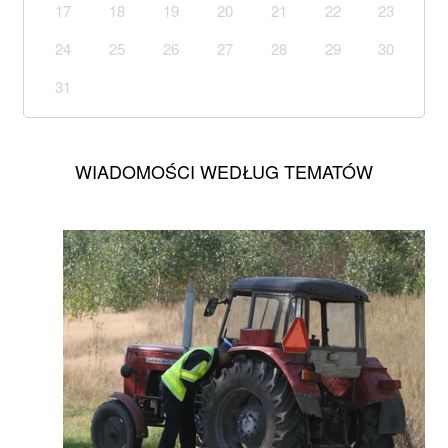
17
18
19
20
21
22
23
24
25
26
27
28
29
30
31
WIADOMOŚCI WEDŁUG TEMATÓW