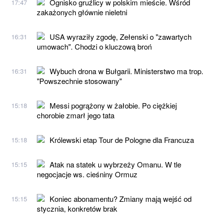
Ognisko gruźlicy w polskim mieście. Wśród
17:47
zakażonych głównie nieletni
USA wyraziły zgodę, Zełenski o "zawartych
16:31
umowach". Chodzi o kluczową broń
Wybuch drona w Bułgarii. Ministerstwo ma trop.
16:31
"Powszechnie stosowany"
Messi pogrążony w żałobie. Po ciężkiej
15:18
chorobie zmarł jego tata
Królewski etap Tour de Pologne dla Francuza
15:18
Atak na statek u wybrzeży Omanu. W tle
15:15
negocjacje ws. cieśniny Ormuz
Koniec abonamentu? Zmiany mają wejść od
15:15
stycznia, konkretów brak