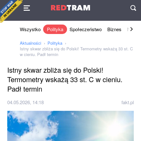
Umowa
RED
TRAM
П
Wszystko
Polityka
Społeczeństwo
Biznes
Nauki 
Aktualności
Polityka
Istny skwar zbliża się do Polski! Termometry wskażą 33 st. C
w cieniu. Padł termin
Istny skwar zbliża się do Polski!
Termometry wskażą 33 st. C w cieniu.
Padł termin
04.05.2026, 14:18
fakt.pl