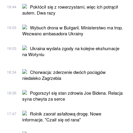
Pokłócił się z rowerzystami, więc ich potrącił
19:44
autem. Dwa razy
Wybuch drona w Bułgarii. Ministerstwo ma trop.
19:03
Wezwano ambasadora Ukrainy
Ukraina wydała zgody na kolejne ekshumacje
19:03
na Wołyniu
Chorwacja: zderzenie dwóch pociągów
18:34
niedaleko Zagrzebia
Pogorszył się stan zdrowia Joe Bidena. Relacja
18:26
syna chwyta za serce
Rolnik zaorał asfaltową drogę. Nowe
17:47
informacje. "Czaił się od rana"