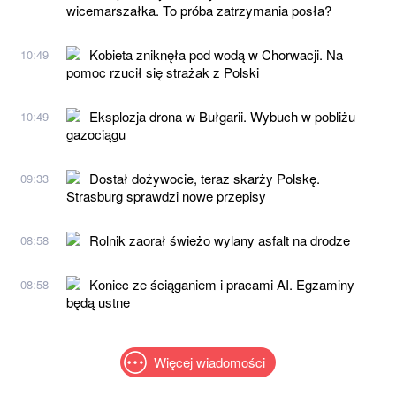
wicemarszałka. To próba zatrzymania posła?
Kobieta zniknęła pod wodą w Chorwacji. Na
10:49
pomoc rzucił się strażak z Polski
Eksplozja drona w Bułgarii. Wybuch w pobliżu
10:49
gazociągu
Dostał dożywocie, teraz skarży Polskę.
09:33
Strasburg sprawdzi nowe przepisy
Rolnik zaorał świeżo wylany asfalt na drodze
08:58
Koniec ze ściąganiem i pracami AI. Egzaminy
08:58
będą ustne
Więcej wiadomości