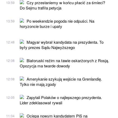
Czy przestaniemy w końcu płacić za śmieci?
13:59
Do Sejmu trafiła petycja
Po weekendzie pogoda nie odpuści. Na
13:59
horyzoncie burze i upały
Magyar wybrał kandydata na prezydenta. To
12:48
były prezes Sądu Najwyższego
Białoruski reżim na ławie oskarżonych z Rosją.
12:08
Opozycja ma twarde dowody
Amerykanie szykują wejście na Grenlandię.
12:08
Tylko nie mają zgody
Zapytali Polaków o najlepszego prezydenta.
12:05
Lider zdeklasował rywali
Ociepa nowym kandydatem PiS na
11:04