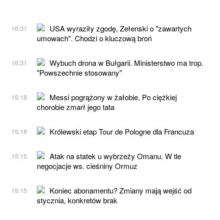
USA wyraziły zgodę, Zełenski o "zawartych
16:31
umowach". Chodzi o kluczową broń
Wybuch drona w Bułgarii. Ministerstwo ma trop.
16:31
"Powszechnie stosowany"
Messi pogrążony w żałobie. Po ciężkiej
15:18
chorobie zmarł jego tata
Królewski etap Tour de Pologne dla Francuza
15:18
Atak na statek u wybrzeży Omanu. W tle
15:15
negocjacje ws. cieśniny Ormuz
Koniec abonamentu? Zmiany mają wejść od
15:15
stycznia, konkretów brak