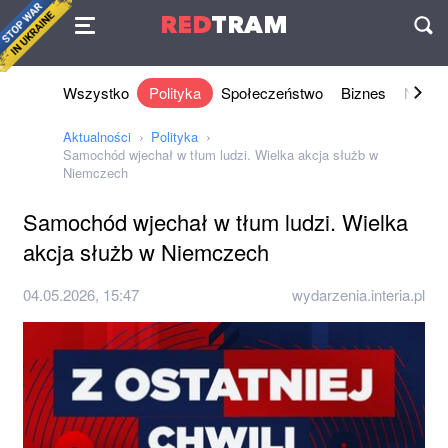
Umowa
RED
TRAM
П
Wszystko
Polityka
Społeczeństwo
Biznes
Nauki 
Aktualności
Polityka
Samochód wjechał w tłum ludzi. Wielka akcja służb w
Niemczech
Samochód wjechał w tłum ludzi. Wielka
akcja służb w Niemczech
04.05.2026, 15:47
wydarzenia.interia.pl