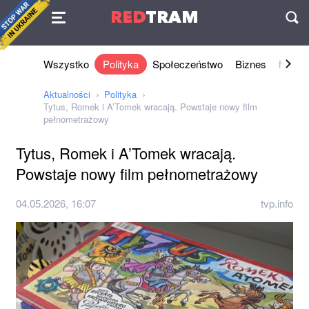
Umowa
RED
TRAM
П
Wszystko
Polityka
Społeczeństwo
Biznes
Nauki 
Aktualności
Polityka
Tytus, Romek i A’Tomek wracają. Powstaje nowy film
pełnometrażowy
Tytus, Romek i A’Tomek wracają.
Powstaje nowy film pełnometrażowy
04.05.2026, 16:07
tvp.info