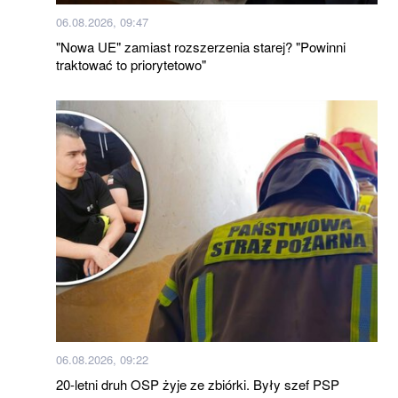
06.08.2026, 09:47
"Nowa UE" zamiast rozszerzenia starej? "Powinni
traktować to priorytetowo"
06.08.2026, 09:22
20-letni druh OSP żyje ze zbiórki. Były szef PSP