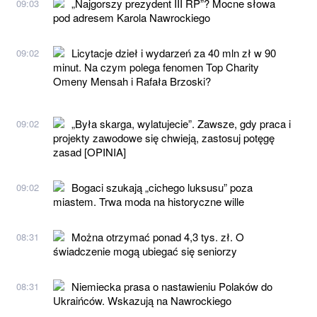
„Najgorszy prezydent III RP”? Mocne słowa
09:03
pod adresem Karola Nawrockiego
Licytacje dzieł i wydarzeń za 40 mln zł w 90
09:02
minut. Na czym polega fenomen Top Charity
Omeny Mensah i Rafała Brzoski?
„Była skarga, wylatujecie”. Zawsze, gdy praca i
09:02
projekty zawodowe się chwieją, zastosuj potęgę
zasad [OPINIA]
Bogaci szukają „cichego luksusu” poza
09:02
miastem. Trwa moda na historyczne wille
Można otrzymać ponad 4,3 tys. zł. O
08:31
świadczenie mogą ubiegać się seniorzy
Niemiecka prasa o nastawieniu Polaków do
08:31
Ukraińców. Wskazują na Nawrockiego