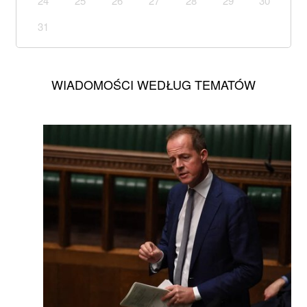
24
25
26
27
28
29
30
31
WIADOMOŚCI WEDŁUG TEMATÓW