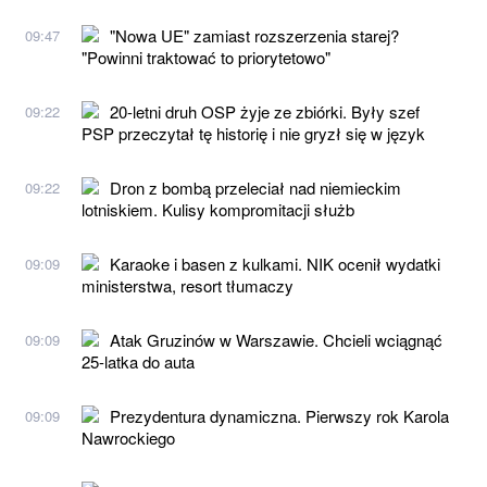
"Nowa UE" zamiast rozszerzenia starej?
09:47
"Powinni traktować to priorytetowo"
20-letni druh OSP żyje ze zbiórki. Były szef
09:22
PSP przeczytał tę historię i nie gryzł się w język
Dron z bombą przeleciał nad niemieckim
09:22
lotniskiem. Kulisy kompromitacji służb
Karaoke i basen z kulkami. NIK ocenił wydatki
09:09
ministerstwa, resort tłumaczy
Atak Gruzinów w Warszawie. Chcieli wciągnąć
09:09
25-latka do auta
Prezydentura dynamiczna. Pierwszy rok Karola
09:09
Nawrockiego