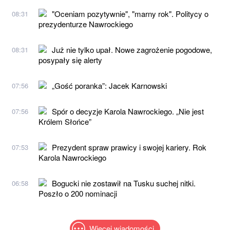
"Oceniam pozytywnie", "marny rok". Politycy o
08:31
prezydenturze Nawrockiego
Już nie tylko upał. Nowe zagrożenie pogodowe,
08:31
posypały się alerty
„Gość poranka”: Jacek Karnowski
07:56
Spór o decyzje Karola Nawrockiego. „Nie jest
07:56
Królem Słońce”
Prezydent spraw prawicy i swojej kariery. Rok
07:53
Karola Nawrockiego
Bogucki nie zostawił na Tusku suchej nitki.
06:58
Poszło o 200 nominacji
Więcej wiadomości