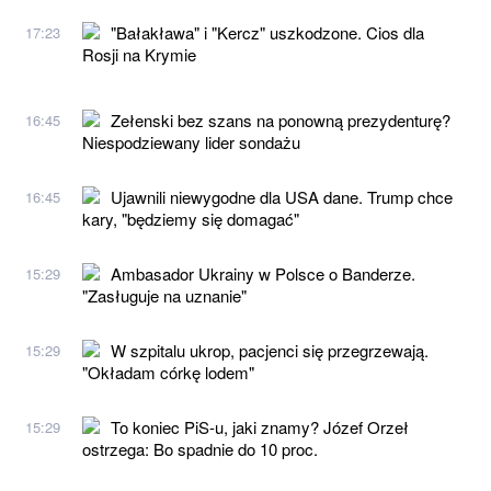
"Bałakława" i "Kercz" uszkodzone. Cios dla
17:23
Rosji na Krymie
Zełenski bez szans na ponowną prezydenturę?
16:45
Niespodziewany lider sondażu
Ujawnili niewygodne dla USA dane. Trump chce
16:45
kary, "będziemy się domagać"
Ambasador Ukrainy w Polsce o Banderze.
15:29
"Zasługuje na uznanie"
W szpitalu ukrop, pacjenci się przegrzewają.
15:29
"Okładam córkę lodem"
To koniec PiS-u, jaki znamy? Józef Orzeł
15:29
ostrzega: Bo spadnie do 10 proc.