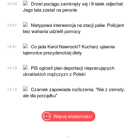
Drzwi pociągu zamknęły się i 9-latek odjechał.
15:04
Jego tata został na peronie
Nietypowa interwencja na stacji paliw. Policjant
14:51
bez wahania udzielił pomocy
Co jada Karol Nawrocki? Kucharz ujawnia
14:51
tajemnice prezydenckiej diety
PiS ogłosił plan deportacji niepracujących
14:13
ukraińskich mężczyzn z Polski
Czarnek zapowiada rozliczenia. "Nie z zemsty,
14:13
ale dla porządku"
Więcej wiadomości