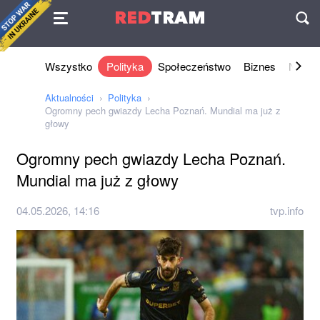
Umowa
RED
TRAM
П
Wszystko
Polityka
Społeczeństwo
Biznes
Nauki 
Aktualności
Polityka
Ogromny pech gwiazdy Lecha Poznań. Mundial ma już z
głowy
Ogromny pech gwiazdy Lecha Poznań.
Mundial ma już z głowy
04.05.2026, 14:16
tvp.info