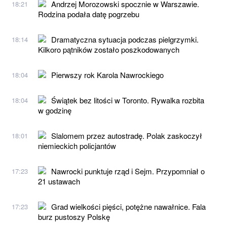
Andrzej Morozowski spocznie w Warszawie.
18:21
Rodzina podała datę pogrzebu
Dramatyczna sytuacja podczas pielgrzymki.
18:14
Kilkoro pątników zostało poszkodowanych
Pierwszy rok Karola Nawrockiego
18:04
Świątek bez litości w Toronto. Rywalka rozbita
18:04
w godzinę
Slalomem przez autostradę. Polak zaskoczył
18:01
niemieckich policjantów
Nawrocki punktuje rząd i Sejm. Przypomniał o
17:23
21 ustawach
Grad wielkości pięści, potężne nawałnice. Fala
17:23
burz pustoszy Polskę