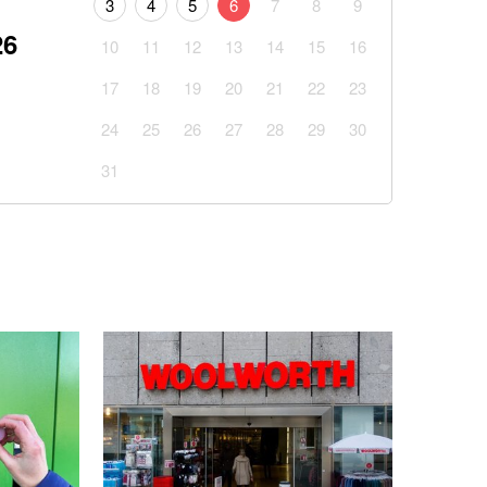
3
4
5
6
7
8
9
26
10
11
12
13
14
15
16
17
18
19
20
21
22
23
24
25
26
27
28
29
30
31