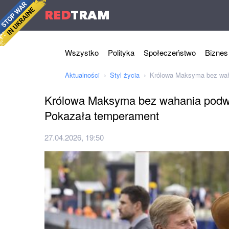
RED
TRAM
Wszystko
Polityka
Społeczeństwo
Biznes
Aktualności
Styl życia
Królowa Maksyma bez wah
Królowa Maksyma bez wahania podwi
Pokazała temperament
27.04.2026, 19:50