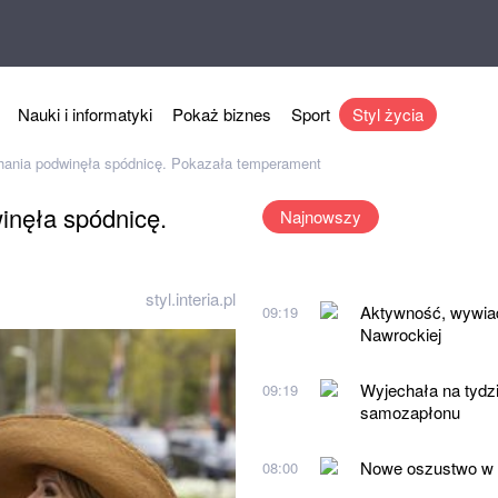
Nauki i informatyki
Pokaż biznes
Sport
Styl życia
ania podwinęła spódnicę. Pokazała temperament
nęła spódnicę.
Najnowszy
styl.interia.pl
Aktywność, wywiad
09:19
Nawrockiej
Wyjechała na tydz
09:19
samozapłonu
Nowe oszustwo w s
08:00