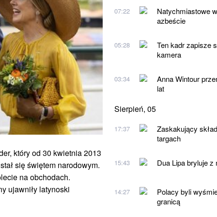
Natychmiastowe wy
07:22
azbeście
Ten kadr zapisze si
05:28
kamera
Anna Wintour przem
03:34
lat
Sierpień, 05
Zaskakujący skład
17:37
targach
er, który od 30 kwietnia 2013
Dua Lipa bryluje z
15:43
n stał się świętem narodowym.
plecie na obchodach.
y ujawniły latynoski
Polacy byli wyśmie
14:27
granicą