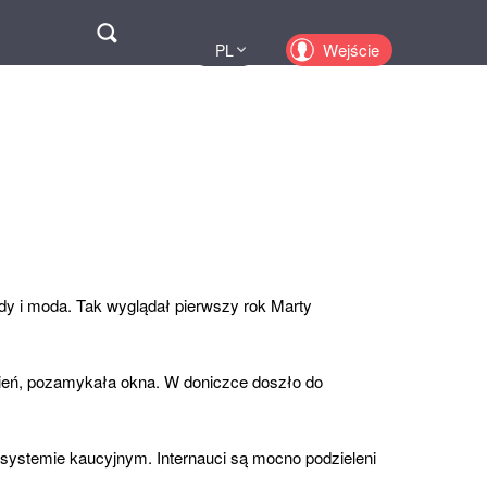
Поиск
Wejście
PL
UA
EN
KZ
RU
y i moda. Tak wyglądał pierwszy rok Marty
ień, pozamykała okna. W doniczce doszło do
ystemie kaucyjnym. Internauci są mocno podzieleni