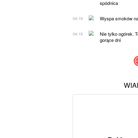
spódnica
Wyspa smoków na w
04:19
Nie tylko ogórek.
04:19
gorące dni
WIA