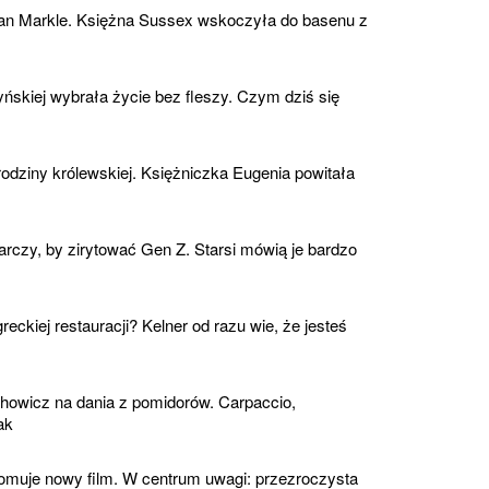
an Markle. Księżna Sussex wskoczyła do basenu z
skiej wybrała życie bez fleszy. Czym dziś się
odziny królewskiej. Księżniczka Eugenia powitała
rczy, by zirytować Gen Z. Starsi mówią je bardzo
eckiej restauracji? Kelner od razu wie, że jesteś
owicz na dania z pomidorów. Carpaccio,
ak
romuje nowy film. W centrum uwagi: przezroczysta