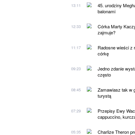
45. urodziny Megh
13:11
balonami
Córka Marty Kaczyń
12:33
zajmuje?
Radosne wieści z r
11:17
córkę
Jedno zdanie wysta
09:23
często
Zamawiasz tak w gr
08:45
turystą
Przepisy Ewy Wach
07:29
cappuccino, kurcz
Charlize Theron p
05:35