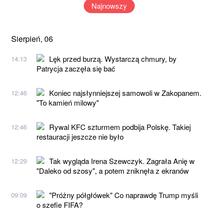
Najnowszy
Sierpień, 06
Lęk przed burzą. Wystarczą chmury, by
14:13
Patrycja zaczęła się bać
Koniec najsłynniejszej samowoli w Zakopanem.
12:46
"To kamień milowy"
Rywal KFC szturmem podbija Polskę. Takiej
12:46
restauracji jeszcze nie było
Tak wygląda Irena Szewczyk. Zagrała Anię w
12:29
"Daleko od szosy", a potem zniknęła z ekranów
"Próżny półgłówek" Co naprawdę Trump myśli
09:09
o szefie FIFA?