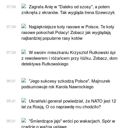
Zagrała Anię w "Daleko od szosy", a potem
07:24
zniknęła z ekranów. Tak wygląda Irena Szewczyk
Najpiękniejsze koty rasowe w Polsce. Te koty
07:24
rasowe pokochali Polacy! Zobacz jak wyglądają
najbardziej popularne rasy kotów
W swoim mieszkaniu Krzysztof Rutkowski śpi
07:24
z rewolwerem i różańcem przy łóżku. Zobacz, dom
detektywa Rutkowskiego
"Jego sukcesy szkodzą Polsce". Majmurek
05:21
podsumowuje rok Karola Nawrockiego
Ukraiński generał powiedział, że NATO jest 12
05:21
lat za Rosją. O co naprawdę mu chodziło?
"Śmierdzące jajo" wróci po wakacjach. Spór w
05:21
rządzie o ważną ustawę