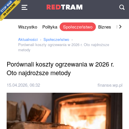
Umowa
RED
TRAM
П
Wszystko
Polityka
Społeczeństwo
Biznes
Nauki 
Aktualności
Społeczeństwo
Porównali koszty ogrzewania w 2026 r. Oto najdroższe
metody
Porównali koszty ogrzewania w 2026 r.
Oto najdroższe metody
15.04.2026, 06:32
finanse.wp.pl