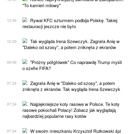
"To kamień milowy"
Rywal KFC szturmem podbija Polskę. Takiej
12:46
restauracji jeszcze nie było
Tak wygląda Irena Szewczyk. Zagrała Anię w
12:29
"Daleko od szosy", a potem zniknęła z ekranów
"Próżny półgłówek" Co naprawdę Trump myśli
09:09
o szefie FIFA?
Zagrała Anię w "Daleko od szosy", a potem
07:24
zniknęła z ekranów. Tak wygląda Irena Szewczyk
Najpiękniejsze koty rasowe w Polsce. Te koty
07:24
rasowe pokochali Polacy! Zobacz jak wyglądają
najbardziej popularne rasy kotów
W swoim mieszkaniu Krzysztof Rutkowski śpi
07:24