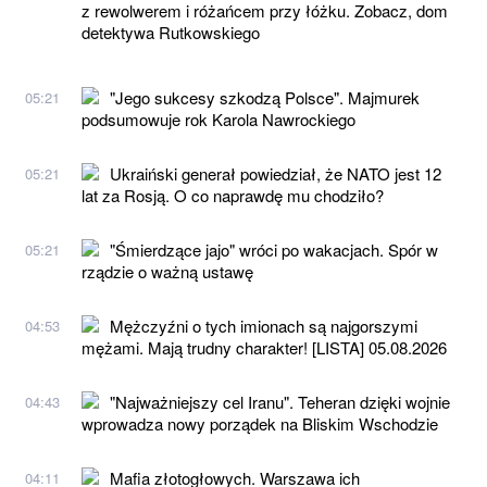
z rewolwerem i różańcem przy łóżku. Zobacz, dom
detektywa Rutkowskiego
"Jego sukcesy szkodzą Polsce". Majmurek
05:21
podsumowuje rok Karola Nawrockiego
Ukraiński generał powiedział, że NATO jest 12
05:21
lat za Rosją. O co naprawdę mu chodziło?
"Śmierdzące jajo" wróci po wakacjach. Spór w
05:21
rządzie o ważną ustawę
Mężczyźni o tych imionach są najgorszymi
04:53
mężami. Mają trudny charakter! [LISTA] 05.08.2026
"Najważniejszy cel Iranu". Teheran dzięki wojnie
04:43
wprowadza nowy porządek na Bliskim Wschodzie
Mafia złotogłowych. Warszawa ich
04:11