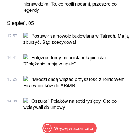
nienawidziła. To, co robili nocami, przeszło do
legendy
Sierpień, 05
Postawił samowolę budowlaną w Tatrach. Ma ją
17:57
zburzyć. Sąd zdecydował
Potężne tłumy na polskim kąpielisku.
16:41
"Oblężenie, stoją w upale"
"Młodzi chcą wiązać przyszłość z rolnictwem".
15:25
Fala wniosków do ARiMR
Oszukali Polaków na setki tysięcy. Oto co
14:09
wpisywali do umowy
Więcej wiadomości