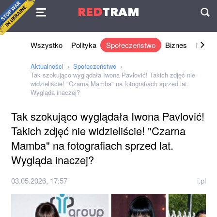
Umowa
RED
TRAM
П
Wszystko
Polityka
Społeczeństwo
Biznes
Nauki 
Aktualności
Społeczeństwo
Tak szokująco wyglądała Iwona Pavlović! Takich zdjęć nie
widzieliście! "Czarna Mamba" na fotografiach sprzed lat.
Wygląda inaczej?
Tak szokująco wyglądała Iwona Pavlović!
Takich zdjęć nie widzieliście! "Czarna
Mamba" na fotografiach sprzed lat.
Wygląda inaczej?
03.05.2026, 17:57
i.pl