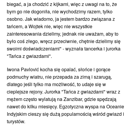
biegać, a ja chodzić z kijkami, więc z uwagi na to, że
bym go nie dogoniła, nie wychodzimy razem, tylko
osobno. Jak wiadomo, ja jestem bardzo związana z
tańcem, a Wojtek nie, więc nie wszystkie
zainteresowania dzielimy, jednak nie uważam, aby to
było coś złego, wręcz przeciwnie, chętnie dzielimy się
swoimi doświadczeniami" - wyznała tancerka i jurorka
"Tańca z gwiazdami".
Iwona Pavlović kocha się opalać, słońce i gorące
podmuchy wiatru, nie przepada za zimą i szarugą,
dlatego jeśli tylko ma możliwość, to udaje się w
cieplejsze rejony. Jurorka "Tańca z gwiazdami" wraz z
mężem często wylatują na Zanzibar, gdzie spędzają
nawet do kilku miesięcy. Egzotyczna wyspa na Oceanie
Indyjskim cieszy się dużą popularnością wśród gwiazd i
turystów.