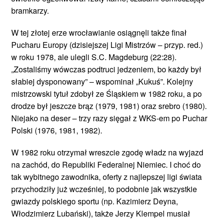
bramkarzy.
W tej złotej erze wrocławianie osiągnęli także finał
Pucharu Europy (dzisiejszej Ligi Mistrzów – przyp. red.)
w roku 1978, ale ulegli S.C. Magdeburg (22:28).
„Zostaliśmy wówczas podtruci jedzeniem, bo każdy był
słabiej dysponowany” – wspominał „Kukuś”. Kolejny
mistrzowski tytuł zdobył ze Śląskiem w 1982 roku, a po
drodze był jeszcze brąz (1979, 1981) oraz srebro (1980).
Niejako na deser – trzy razy sięgał z WKS-em po Puchar
Polski (1976, 1981, 1982).
W 1982 roku otrzymał wreszcie zgodę władz na wyjazd
na zachód, do Republiki Federalnej Niemiec. I choć do
tak wybitnego zawodnika, oferty z najlepszej ligi świata
przychodziły już wcześniej, to podobnie jak wszystkie
gwiazdy polskiego sportu (np. Kazimierz Deyna,
Włodzimierz Lubański), także Jerzy Klempel musiał