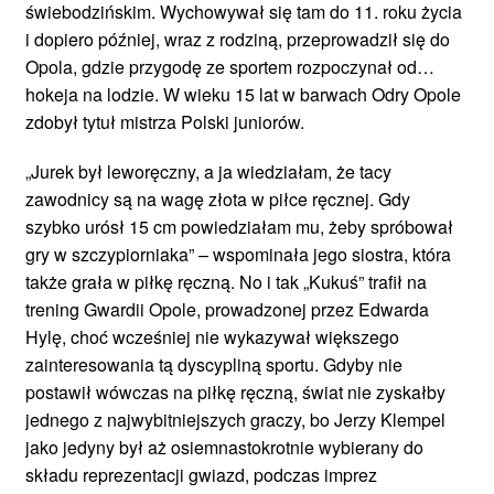
świebodzińskim. Wychowywał się tam do 11. roku życia
i dopiero później, wraz z rodziną, przeprowadził się do
Opola, gdzie przygodę ze sportem rozpoczynał od…
hokeja na lodzie. W wieku 15 lat w barwach Odry Opole
zdobył tytuł mistrza Polski juniorów.
„Jurek był leworęczny, a ja wiedziałam, że tacy
zawodnicy są na wagę złota w piłce ręcznej. Gdy
szybko urósł 15 cm powiedziałam mu, żeby spróbował
gry w szczypiorniaka” – wspominała jego siostra, która
także grała w piłkę ręczną. No i tak „Kukuś” trafił na
trening Gwardii Opole, prowadzonej przez Edwarda
Hylę, choć wcześniej nie wykazywał większego
zainteresowania tą dyscypliną sportu. Gdyby nie
postawił wówczas na piłkę ręczną, świat nie zyskałby
jednego z najwybitniejszych graczy, bo Jerzy Klempel
jako jedyny był aż osiemnastokrotnie wybierany do
składu reprezentacji gwiazd, podczas imprez