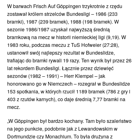
W barwach Frisch Auf Göppingen trzykrotnie z rzędu
zostawał królem strzelców Bundesligi – 1986 (233
bramki), 1987 (239 bramek), 1988 (198 bramek). W
sezonie 1986/1987 uzyskał najwyższą średnią
bramkową na mecz w historii niemieckiej ligi (9,19). W
1983 roku, podczas meczu z TuS Hofweier (27:28),
ustanowił swój najlepszy rezultat w Bundeslidze,
trafiając do bramki rywali 19 razy. Ten wynik był przez 26
lat rekordem Bundesligi. Łącznie przez dziewięć
sezonów (1982 – 1991) – Herr Klempel – jak
honorowano go w Niemczech – rozegrał w Bundeslidze
153 spotkania, w których rzucił 1189 bramek (786 z gry i
403 z rzutów karnych), co daje średnią 7,77 bramki na
mecz.
„W Göppingen był bardzo kochany. Tam było szaleństwo
na jego punkcie, podobnie jak z Lewandowskim w
Dortmundzie czy Monachium. To była drużyna z