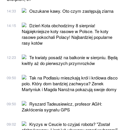
Oszukane kawy. Oto czym zastępują ziarna
14:33
Dzień Kota obchodzimy 8 sierpnia!
14:15
Najpiękniejsze koty rasowe w Polsce. Te koty
rasowe pokochali Polacy! Najbardziej popularne
rasy kotów
Te kwiaty posadź na balkonie w sierpniu. Będą
12:23
kwitły aż do pierwszych przymrozków
Tak na Podlasiu mieszkają król i królowa disco
09:50
polo. Który dom bardziej zachwyca? Zenek
Martyniuk i Magda Narożna pokazują swoje domy
Ryszard Tadeusiewicz, profesor AGH:
09:50
Zakłócenia sygnału GPS
Kryzys w Ceucie to czyjaś robota? "Został
09:02
sfabrykowany. I jest już używany przed wyborami"