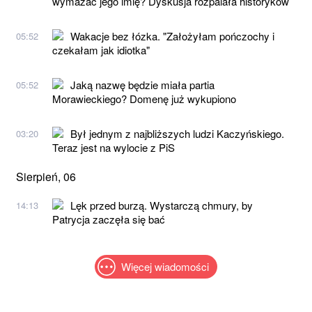
wymazać jego imię? Dyskusja rozpalała historyków
Wakacje bez łózka. "Założyłam pończochy i
05:52
czekałam jak idiotka"
Jaką nazwę będzie miała partia
05:52
Morawieckiego? Domenę już wykupiono
Był jednym z najbliższych ludzi Kaczyńskiego.
03:20
Teraz jest na wylocie z PiS
Sierpień, 06
Lęk przed burzą. Wystarczą chmury, by
14:13
Patrycja zaczęła się bać
Więcej wiadomości