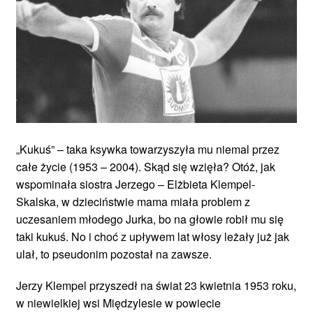
„Kukuś” – taka ksywka towarzyszyła mu niemal przez
całe życie (1953 – 2004). Skąd się wzięła? Otóż, jak
wspominała siostra Jerzego – Elżbieta Klempel-
Skalska, w dzieciństwie mama miała problem z
uczesaniem młodego Jurka, bo na głowie robił mu się
taki kukuś. No i choć z upływem lat włosy leżały już jak
ulał, to pseudonim pozostał na zawsze.
Jerzy Klempel przyszedł na świat 23 kwietnia 1953 roku,
w niewielkiej wsi Międzylesie w powiecie