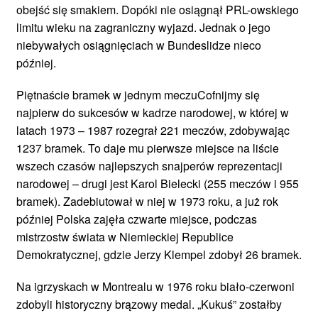
obejść się smakiem. Dopóki nie osiągnął PRL-owskiego
limitu wieku na zagraniczny wyjazd. Jednak o jego
niebywałych osiągnięciach w Bundeslidze nieco
później.
Piętnaście bramek w jednym meczuCofnijmy się
najpierw do sukcesów w kadrze narodowej, w której w
latach 1973 – 1987 rozegrał 221 meczów, zdobywając
1237 bramek. To daje mu pierwsze miejsce na liście
wszech czasów najlepszych snajperów reprezentacji
narodowej – drugi jest Karol Bielecki (255 meczów i 955
bramek). Zadebiutował w niej w 1973 roku, a już rok
później Polska zajęła czwarte miejsce, podczas
mistrzostw świata w Niemieckiej Republice
Demokratycznej, gdzie Jerzy Klempel zdobył 26 bramek.
Na igrzyskach w Montrealu w 1976 roku biało-czerwoni
zdobyli historyczny brązowy medal. „Kukuś” zostałby