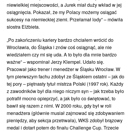
niewielkiej miejscowości, a Jurek miał duży wkład w jej
osiągnięcia. Pokazał, że my Polacy możemy osiągać
sukcesy na niemieckiej ziemi. Przełamał lody” – mówiła
siostra Elżbieta.
„Po zakończeniu kariery bardzo chciałem wrócić do
Wrocławia, do Śląska i znów coś osiągnąć, ale nie
wiedziałem czy mi się uda. A to było dla mnie bardzo
ważne” – wspominał Jerzy Klempel. Udało się.
Pracował jako trener i menedżer w Śląsku Wrocław. W
tym pierwszym fachu zdobył ze Śląskiem ostatni – jak do
tej pory – piętnasty tytuł mistrza Polski (1997 rok). Każdy
z zawodników był dla niego niczym syn – jak trzeba było
potrafił mocno opieprzyć, a jak było co świętować, to
bawił się razem z nimi. W 2000 roku, gdy był w roli
menadżera (głównie musiał zajmować się zdobywaniem
pieniędzy, aby sekcja przetrwała), WKS zdobył brązowy
medal i dotarł potem do finału Challenge Cup. Trzecie