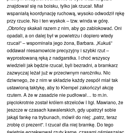
znajdował się na boisku, tylko jak rzucał. Miał
wspaniałą koordynację ruchową, wysoko odwodził rękę
przy rzucie. No i ten wyskok – tzw. winda w górę.
„Obrońcy skakali razem z nim, aby go zablokować. Oni
opadali, a on dalej był w powietrzu i dopiero wtedy
rzucał” – wspominała jego żona, Barbara. „Kukuś”
oddawał niesamowicie precyzyjny i szybki rzut –
wyprostowaną ręką z nadgarstka. I choć wszyscy
wiedzieli jak będzie rzucał, byli bezradni, a bramkarz
zazwyczaj leżał już w przeciwnym narożniku. Nic
dziwnego, że z nim w składzie każdy zespół miał tak
ustawioną taktykę, aby to Klempel zakończył akcję
rzutem. A że w zasadzie nie pudłował… to m.in.
pięciokrotnie został królem strzelców I ligi. Mawiano, że
jeszcze w czasach kawalerskich, gdy upatrzył sobie
jakąś fankę na trybunach, mówił do niej: „patrz, teraz
zrobię ci prezent”. I rzucał dla niej bramkę. Do tego
świetnie egzekwował rzuty karne, czasami ośmieszając