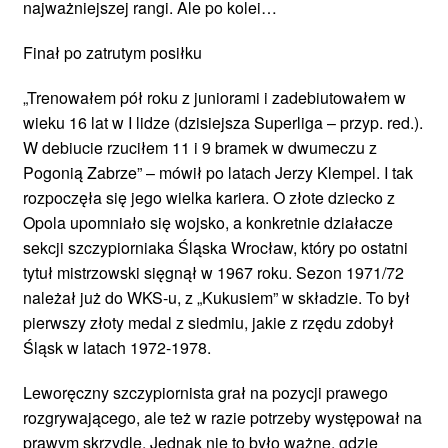
najważniejszej rangi. Ale po kolei…
Finał po zatrutym posiłku
„Trenowałem pół roku z juniorami i zadebiutowałem w
wieku 16 lat w I lidze (dzisiejsza Superliga – przyp. red.).
W debiucie rzuciłem 11 i 9 bramek w dwumeczu z
Pogonią Zabrze” – mówił po latach Jerzy Klempel. I tak
rozpoczęła się jego wielka kariera. O złote dziecko z
Opola upomniało się wojsko, a konkretnie działacze
sekcji szczypiorniaka Śląska Wrocław, który po ostatni
tytuł mistrzowski sięgnął w 1967 roku. Sezon 1971/72
należał już do WKS-u, z „Kukusiem” w składzie. To był
pierwszy złoty medal z siedmiu, jakie z rzędu zdobył
Śląsk w latach 1972-1978.
Leworęczny szczypiornista grał na pozycji prawego
rozgrywającego, ale też w razie potrzeby występował na
prawym skrzydle. Jednak nie to było ważne, gdzie