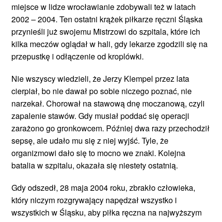
miejsce w lidze wrocławianie zdobywali też w latach
2002 – 2004. Ten ostatni krążek piłkarze ręczni Śląska
przynieśli już swojemu Mistrzowi do szpitala, które ich
kilka meczów oglądał w hali, gdy lekarze zgodzili się na
przepustkę i odłączenie od kroplówki.
Nie wszyscy wiedzieli, że Jerzy Klempel przez lata
cierpiał, bo nie dawał po sobie niczego poznać, nie
narzekał. Chorował na stawową dnę moczanową, czyli
zapalenie stawów. Gdy musiał poddać się operacji
zarażono go gronkowcem. Później dwa razy przechodził
sepsę, ale udało mu się z niej wyjść. Tyle, że
organizmowi dało się to mocno we znaki. Kolejna
batalia w szpitalu, okazała się niestety ostatnią.
Gdy odszedł, 28 maja 2004 roku, zbrakło człowieka,
który niczym rozgrywający napędzał wszystko i
wszystkich w Śląsku, aby piłka ręczna na najwyższym