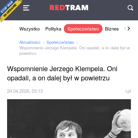
Umowa
RED
TRAM
П
Wszystko
Polityka
Społeczeństwo
Biznes
Nauki 
Aktualności
Społeczeństwo
Wspomnienie Jerzego Klempela. Oni opadali, a on dalej był w
powietrzu
Wspomnienie Jerzego Klempela. Oni
opadali, a on dalej był w powietrzu
24.04.2026, 03:13
i.pl