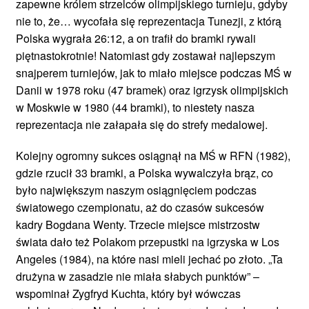
zapewne królem strzelców olimpijskiego turnieju, gdyby
nie to, że… wycofała się reprezentacja Tunezji, z którą
Polska wygrała 26:12, a on trafił do bramki rywali
piętnastokrotnie! Natomiast gdy zostawał najlepszym
snajperem turniejów, jak to miało miejsce podczas MŚ w
Danii w 1978 roku (47 bramek) oraz igrzysk olimpijskich
w Moskwie w 1980 (44 bramki), to niestety nasza
reprezentacja nie załapała się do strefy medalowej.
Kolejny ogromny sukces osiągnął na MŚ w RFN (1982),
gdzie rzucił 33 bramki, a Polska wywalczyła brąz, co
było największym naszym osiągnięciem podczas
światowego czempionatu, aż do czasów sukcesów
kadry Bogdana Wenty. Trzecie miejsce mistrzostw
świata dało też Polakom przepustki na igrzyska w Los
Angeles (1984), na które nasi mieli jechać po złoto. „Ta
drużyna w zasadzie nie miała słabych punktów” –
wspominał Zygfryd Kuchta, który był wówczas