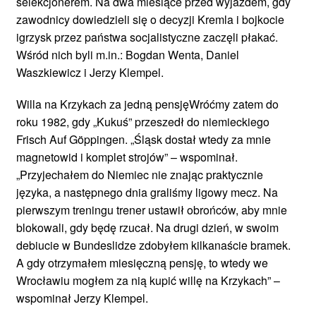
selekcjonerem. Na dwa miesiące przed wyjazdem, gdy
zawodnicy dowiedzieli się o decyzji Kremla i bojkocie
igrzysk przez państwa socjalistyczne zaczęli płakać.
Wśród nich byli m.in.: Bogdan Wenta, Daniel
Waszkiewicz i Jerzy Klempel.
Willa na Krzykach za jedną pensjęWróćmy zatem do
roku 1982, gdy „Kukuś” przeszedł do niemieckiego
Frisch Auf Göppingen. „Śląsk dostał wtedy za mnie
magnetowid i komplet strojów” – wspominał.
„Przyjechałem do Niemiec nie znając praktycznie
języka, a następnego dnia graliśmy ligowy mecz. Na
pierwszym treningu trener ustawił obrońców, aby mnie
blokowali, gdy będę rzucał. Na drugi dzień, w swoim
debiucie w Bundeslidze zdobyłem kilkanaście bramek.
A gdy otrzymałem miesięczną pensję, to wtedy we
Wrocławiu mogłem za nią kupić willę na Krzykach” –
wspominał Jerzy Klempel.