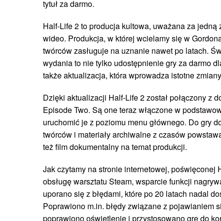
tytuł za darmo.
Half-Life 2 to producja kultowa, uważana za jedną z
wideo. Produkcja, w której wcielamy się w Gordon
twórców zasługuje na uznanie nawet po latach. Św
wydania to nie tylko udostępnienie gry za darmo 
także aktualizacja, która wprowadza istotne zmiany
Dzięki aktualizacji Half-Life 2 został połączony z
Episode Two. Są one teraz włączone w podstawow
uruchomić je z poziomu menu głównego. Do gry d
twórców i materiały archiwalne z czasów powstawa
też film dokumentalny na temat produkcji.
Jak czytamy na stronie internetowej, poświęconej Hal
obsługę warsztatu Steam, wsparcie funkcji nagrywa
uporano się z błędami, które po 20 latach nadal do
Poprawiono m.in. błędy związane z pojawianiem si
poprawiono oświetlenie i przystosowano grę do ko