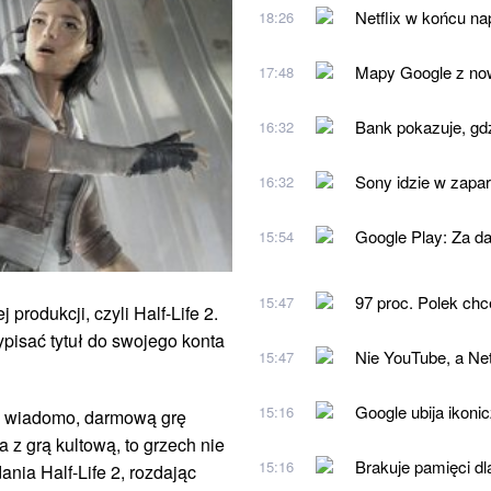
Netflix w końcu na
18:26
Mapy Google z nową
17:48
Bank pokazuje, gdz
16:32
Sony idzie w zapa
16:32
Google Play: Za da
15:54
97 proc. Polek chce
15:47
produkcji, czyli Half-Life 2.
ypisać tytuł do swojego konta
Nie YouTube, a Net
15:47
Google ubija ikoni
15:16
ak wiadomo, darmową grę
 z grą kultową, to grzech nie
Brakuje pamięci dl
15:16
ania Half-Life 2, rozdając