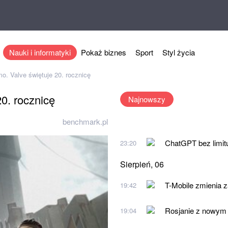
Nauki i informatyki
Pokaż biznes
Sport
Styl życia
mo. Valve świętuje 20. rocznicę
20. rocznicę
Najnowszy
benchmark.pl
ChatGPT bez limit
23:20
Sierpień, 06
T-Mobile zmienia 
19:42
Rosjanie z nowym 
19:04