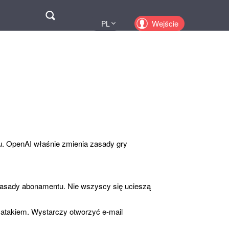
Поиск
Wejście
PL
UA
EN
KZ
RU
u. OpenAI właśnie zmienia zasady gry
zasady abonamentu. Nie wszyscy się ucieszą
atakiem. Wystarczy otworzyć e-mail