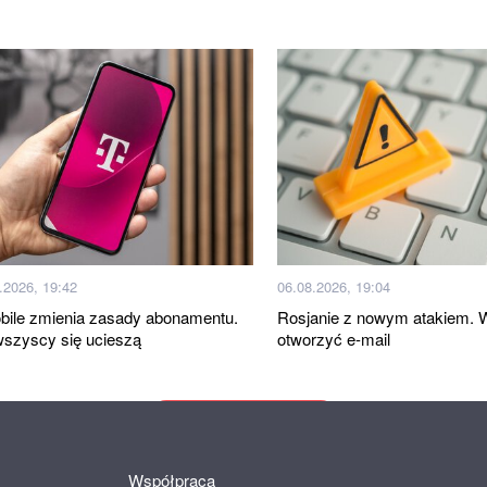
.2026, 19:42
06.08.2026, 19:04
bile zmienia zasady abonamentu.
Rosjanie z nowym atakiem. 
wszyscy się ucieszą
otworzyć e-mail
Więcej wiadomości
Współpraca