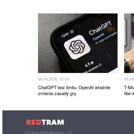
06.08.2026, 23:20
06.08
ChatGPT bez limitu. OpenAI właśnie
T-Mo
zmienia zasady gry
Nie 
RED
TRAM
© 2004-2026 Redtram, Ltd.