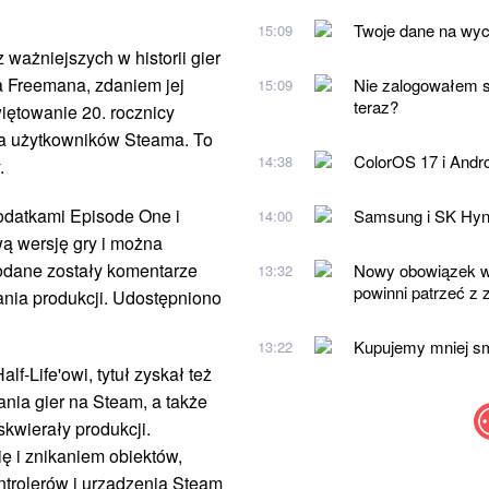
Twoje dane na wyci
15:09
 ważniejszych w historii gier
a Freemana, zdaniem jej
Nie zalogowałem s
15:09
teraz?
iętowanie 20. rocznicy
dla użytkowników Steama. To
ColorOS 17 i Andro
14:38
.
 dodatkami Episode One i
Samsung i SK Hynix
14:00
ą wersję gry i można
odane zostały komentarze
Nowy obowiązek w 
13:32
powinni patrzeć z
nia produkcji. Udostępniono
Kupujemy mniej sma
13:22
f-Life'owi, tytuł zyskał też
nia gier na Steam, a także
skwierały produkcji.
ę i znikaniem obiektów,
ntrolerów i urządzenia Steam