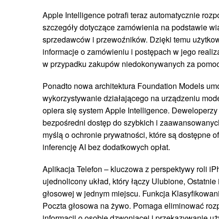
Apple Intelligence potrafi teraz automatycznie r
szczegóły dotyczące zamówienia na podstawie wi
sprzedawców i przewoźników. Dzięki temu użytkow
informacje o zamówieniu i postępach w jego realiz
w przypadku zakupów niedokonywanych za pomoc
Ponadto nowa architektura Foundation Models umoż
wykorzystywanie działającego na urządzeniu mod
opiera się system Apple Intelligence. Deweloperzy
bezpośredni dostęp do szybkich i zaawansowanyc
myślą o ochronie prywatności, które są dostępne off
inferencję AI bez dodatkowych opłat.
Aplikacja Telefon – kluczowa z perspektywy roli iP
ujednolicony układ, który łączy Ulubione, Ostatnie
głosowej w jednym miejscu. Funkcja Klasyfikowani
Poczta głosowa na żywo. Pomaga eliminować rozp
informacji o osobie dzwoniącej i przekazywanie 