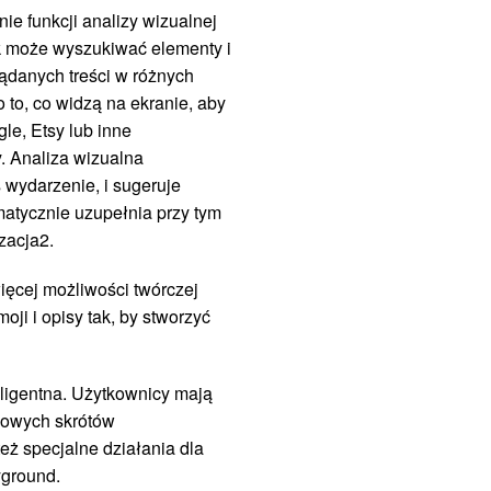
ie funkcji analizy wizualnej
k może wyszukiwać elementy i
ądanych treści w różnych
to, co widzą na ekranie, aby
le, Etsy lub inne
. Analiza wizualna
 wydarzenie, i sugeruje
matycznie uzupełnia przy tym
izacja2.
ięcej możliwości twórczej
ji i opisy tak, by stworzyć
eligentna. Użytkownicy mają
 nowych skrótów
eż specjalne działania dla
yground.