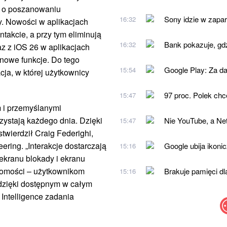
lą o poszanowaniu
Sony idzie w zapa
16:32
ny. Nowości w aplikacjach
takcie, a przy tym eliminują
Bank pokazuje, gdz
16:32
az z iOS 26 w aplikacjach
 nowe funkcje. Do tego
Google Play: Za da
15:54
ja, w której użytkownicy
97 proc. Polek chce
15:47
 i przemyślanymi
zystają każdego dnia. Dzięki
Nie YouTube, a Net
15:47
stwierdził Craig Federighi,
ering. „Interakcje dostarczają
Google ubija ikoni
15:16
ekranu blokady i ekranu
adomości – użytkownikom
Brakuje pamięci dl
15:16
A dzięki dostępnym w całym
ntelligence zadania