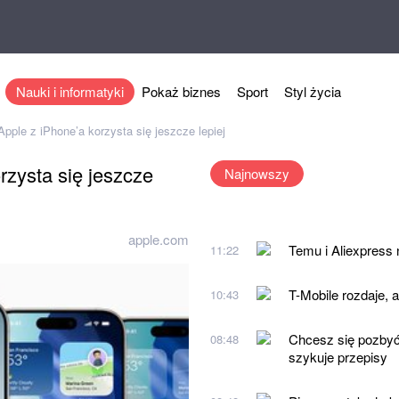
Nauki i informatyki
Pokaż biznes
Sport
Styl życia
Apple z iPhone’a korzysta się jeszcze lepiej
rzysta się jeszcze
Najnowszy
apple.com
Temu i Aliexpress
11:22
T-Mobile rozdaje, 
10:43
Chcesz się pozbyć
08:48
szykuje przepisy