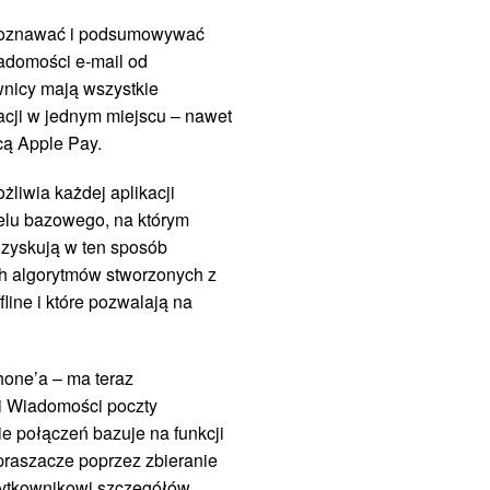
ozpoznawać i podsumowywać
adomości e‑mail od
nicy mają wszystkie
acji w jednym miejscu – nawet
ą Apple Pay.
liwia każdej aplikacji
elu bazowego, na którym
 zyskują w ten sposób
h algorytmów stworzonych z
line i które pozwalają na
hone’a – ma teraz
 i Wiadomości poczty
e połączeń bazuje na funkcji
raszacze poprzez zbieranie
użytkownikowi szczegółów