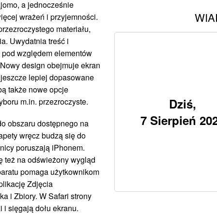
jomo, a jednocześnie
WIA
więcej wrażeń i przyjemności.
rzezroczystego materiału,
ia. Uwydatnia treść i
ad pod względem elementów
w. Nowy design obejmuje ekran
e jeszcze lepiej dopasowane
obą także nowe opcje
Dziś,
wyboru m.in. przezroczyste.
7 Sierpień 20
 do obszaru dostępnego na
tapety wręcz budzą się do
wnicy poruszają iPhonem.
ę też na odświeżony wygląd
Aparatu pomaga użytkownikom
plikację Zdjęcia
a i Zbiory. W Safari strony
 i sięgają dołu ekranu.