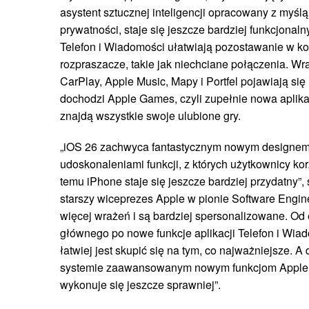
asystent sztucznej inteligencji opracowany z myś
prywatności, staje się jeszcze bardziej funkcjonal
Telefon i Wiadomości ułatwiają pozostawanie w kon
rozpraszacze, takie jak niechciane połączenia. Wr
CarPlay, Apple Music, Mapy i Portfel pojawiają się
dochodzi Apple Games, czyli zupełnie nowa aplikac
znajdą wszystkie swoje ulubione gry.
„iOS 26 zachwyca fantastycznym nowym designem
udoskonaleniami funkcji, z których użytkownicy kor
temu iPhone staje się jeszcze bardziej przydatny”, 
starszy wiceprezes Apple w pionie Software Engine
więcej wrażeń i są bardziej spersonalizowane. Od 
głównego po nowe funkcje aplikacji Telefon i Wi
łatwiej jest skupić się na tym, co najważniejsze. 
systemie zaawansowanym nowym funkcjom Apple I
wykonuje się jeszcze sprawniej”.