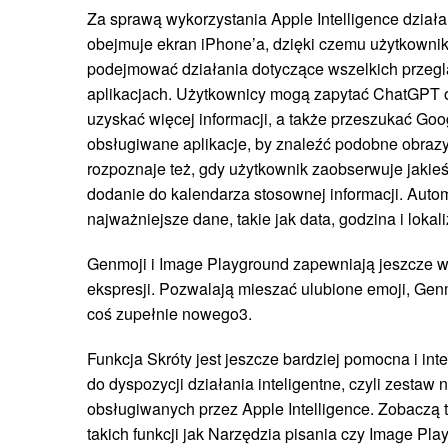
Za sprawą wykorzystania Apple Intelligence działan
obejmuje ekran iPhone’a, dzięki czemu użytkowni
podejmować działania dotyczące wszelkich przegl
aplikacjach. Użytkownicy mogą zapytać ChatGPT o 
uzyskać więcej informacji, a także przeszukać Goog
obsługiwane aplikacje, by znaleźć podobne obrazy
rozpoznaje też, gdy użytkownik zaobserwuje jakieś
dodanie do kalendarza stosownej informacji. Auto
najważniejsze dane, takie jak data, godzina i lokal
Genmoji i Image Playground zapewniają jeszcze w
ekspresji. Pozwalają mieszać ulubione emoji, Genmo
coś zupełnie nowego3.
Funkcja Skróty jest jeszcze bardziej pomocna i int
do dyspozycji działania inteligentne, czyli zestaw
obsługiwanych przez Apple Intelligence. Zobaczą t
takich funkcji jak Narzędzia pisania czy Image Pla