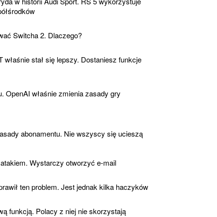
yda w historii Audi Sport. RS 5 wykorzystuje
 półśrodków
ować Switcha 2. Dlaczego?
łaśnie stał się lepszy. Dostaniesz funkcje
u. OpenAI właśnie zmienia zasady gry
zasady abonamentu. Nie wszyscy się ucieszą
atakiem. Wystarczy otworzyć e-mail
prawił ten problem. Jest jednak kilka haczyków
 funkcją. Polacy z niej nie skorzystają