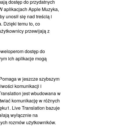
mają dostęp do przydatnych
 W aplikacjach Apple Muzyka,
y unosił się nad treścią i
. Dzięki temu to, co
użytkownicy przewijają z
eweloperom dostęp do
rym ich aplikacje mogą
m. Pomaga w jeszcze szybszym
iwości komunikacji i
 Translation jest wbudowana w
atwiać komunikację w różnych
ęku1. Live Translation bazuje
ałają wyłącznie na
tnych rozmów użytkowników.