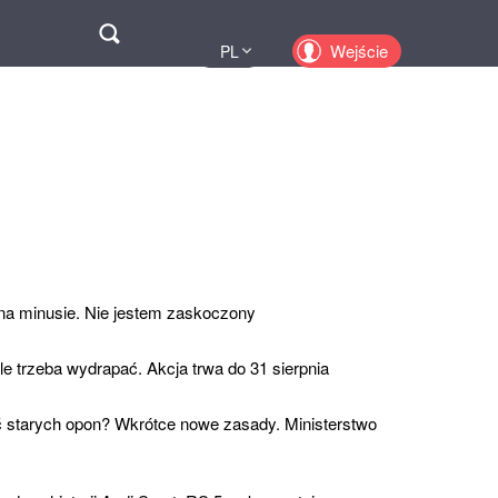
Поиск
Wejście
PL
UA
EN
KZ
RU
 na minusie. Nie jestem zaskoczony
ale trzeba wydrapać. Akcja trwa do 31 sierpnia
 starych opon? Wkrótce nowe zasady. Ministerstwo