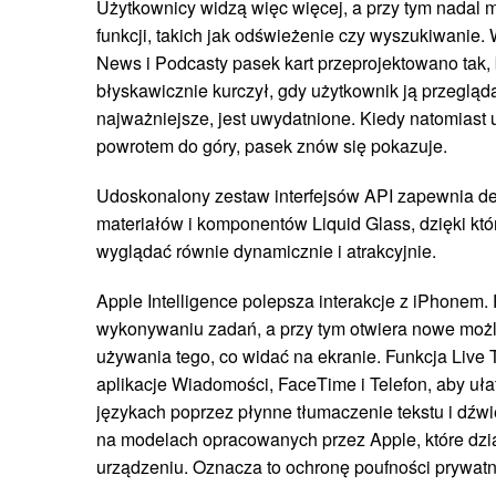
Użytkownicy widzą więc więcej, a przy tym nadal 
funkcji, takich jak odświeżenie czy wyszukiwanie.
News i Podcasty pasek kart przeprojektowano tak, b
błyskawicznie kurczył, gdy użytkownik ją przegląda
najważniejsze, jest uwydatnione. Kiedy natomiast 
powrotem do góry, pasek znów się pokazuje.
Udoskonalony zestaw interfejsów API zapewnia d
materiałów i komponentów Liquid Glass, dzięki któ
wyglądać równie dynamicznie i atrakcyjnie.
Apple Intelligence polepsza interakcje z iPhone
wykonywaniu zadań, a przy tym otwiera nowe możl
używania tego, co widać na ekranie. Funkcja Live
aplikacje Wiadomości, FaceTime i Telefon, aby uł
językach poprzez płynne tłumaczenie tekstu i dźwi
na modelach opracowanych przez Apple, które dzi
urządzeniu. Oznacza to ochronę poufności prywa