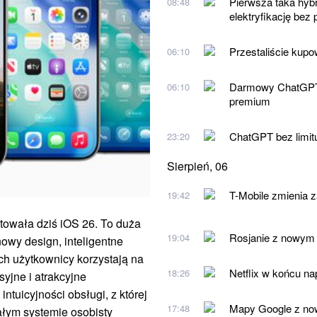
Pierwsza taka hybr
08:48
elektryfikację bez
Przestaliście kup
06:10
Darmowy ChatGPT w
06:10
premium
ChatGPT bez limit
23:20
Sierpień, 06
T-Mobile zmienia 
19:42
wała dziś iOS 26. To duża
Rosjanie z nowym 
19:04
owy design, inteligentne
ych użytkownicy korzystają na
Netflix w końcu na
18:26
yjne i atrakcyjne
tuicyjności obsługi, z której
Mapy Google z nową
17:48
całym systemie osobisty