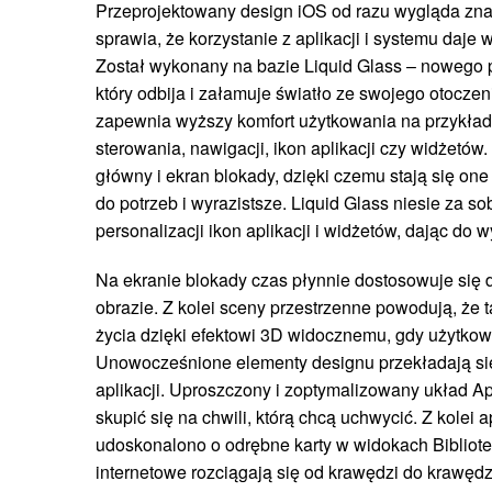
Przeprojektowany design iOS od razu wygląda zna
sprawia, że korzystanie z aplikacji i systemu daje 
Został wykonany na bazie Liquid Glass – nowego p
który odbija i załamuje światło ze swojego otoczen
zapewnia wyższy komfort użytkowania na przykł
sterowania, nawigacji, ikon aplikacji czy widżetó
główny i ekran blokady, dzięki czemu stają się on
do potrzeb i wyrazistsze. Liquid Glass niesie za s
personalizacji ikon aplikacji i widżetów, dając do 
Na ekranie blokady czas płynnie dostosowuje się
obrazie. Z kolei sceny przestrzenne powodują, że 
życia dzięki efektowi 3D widocznemu, gdy użytko
Unowocześnione elementy designu przekładają si
aplikacji. Uproszczony i zoptymalizowany układ 
skupić się na chwili, którą chcą uchwycić. Z kolei a
udoskonalono o odrębne karty w widokach Bibliotek
internetowe rozciągają się od krawędzi do krawędzi