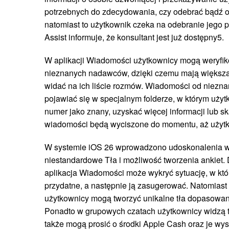
potrzebnych do zdecydowania, czy odebrać bądź o
natomiast to użytkownik czeka na odebranie jego p
Assist informuje, że konsultant jest już dostępny5.
W aplikacji Wiadomości użytkownicy mogą weryfi
nieznanych nadawców, dzięki czemu mają większą 
widać na ich liście rozmów. Wiadomości od niez
pojawiać się w specjalnym folderze, w którym uż
numer jako znany, uzyskać więcej informacji lub 
wiadomości będą wyciszone do momentu, aż użytk
W systemie iOS 26 wprowadzono udoskonalenia w
niestandardowe Tła i możliwość tworzenia ankiet. D
aplikacja Wiadomości może wykryć sytuację, w któr
przydatne, a następnie ją zasugerować. Natomias
użytkownicy mogą tworzyć unikalne tła dopasowan
Ponadto w grupowych czatach użytkownicy widzą t
także mogą prosić o środki Apple Cash oraz je wys