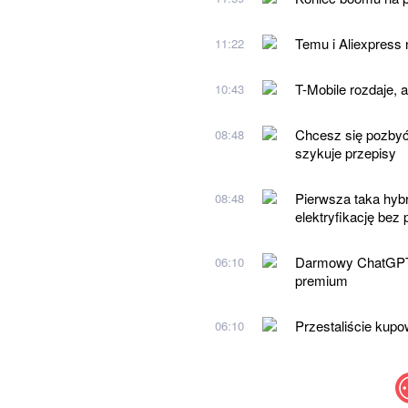
Temu i Aliexpress
11:22
T-Mobile rozdaje, 
10:43
Chcesz się pozbyć
08:48
szykuje przepisy
Pierwsza taka hybr
08:48
elektryfikację bez
Darmowy ChatGPT w
06:10
premium
Przestaliście kup
06:10