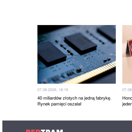
07.08.2026, 18:19
07.08
40 miliardów złotych na jedną fabrykę.
Honor
Rynek pamięci oszalał
jede