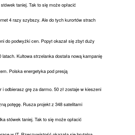
stówek taniej. Tak to się może opłacić
rnet 4 razy szybszy. Ale do tych kurortów strach
i do podwyżki cen. Popyt okazał się zbyt duży
 latach. Kultowa strzelanka dostała nową kampanię
tem. Polska energetyka pod presją
i odbierasz grę za darmo. 50 zł zostaje w kieszeni
ą potęgę. Rusza projekt z 348 satelitami
a stówek taniej. Tak to się może opłacić
racę w IT. Rzeczywistość okazała się brutalna