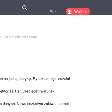
Поиск
Wejście
PL
UA
EN
KZ
ym, po których coś zostaje
RU
ch na jedną fabrykę. Rynek pamięci oszalał
ektor za 1 zł. Jest jeden warunek
 po danych. Nowe oszustwo zalewa Internet