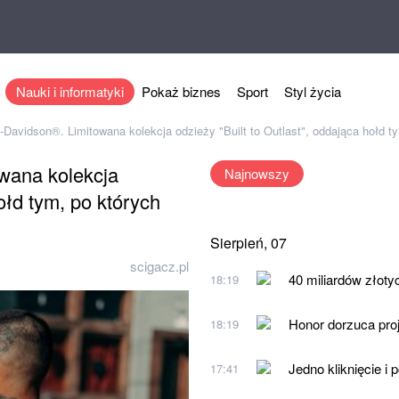
Nauki i informatyki
Pokaż biznes
Sport
Styl życia
-Davidson®. Limitowana kolekcja odzieży "Built to Outlast", oddająca hołd t
wana kolekcja
Najnowszy
ołd tym, po których
Sierpień, 07
scigacz.pl
40 miliardów złoty
18:19
Honor dorzuca proj
18:19
Jedno kliknięcie i
17:41