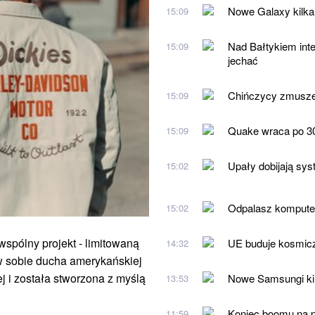
Nowe Galaxy kilka 
15:09
Nad Bałtykiem inte
15:09
jechać
Chińczycy zmuszen
15:09
Quake wraca po 30
15:09
Upały dobijają sys
15:02
Odpalasz komputer 
15:02
spólny projekt - limitowaną
UE buduje kosmiczn
14:32
y w sobie ducha amerykańskiej
j i została stworzona z myślą
Nowe Samsungi kilk
13:53
Koniec boomu na p
11:59