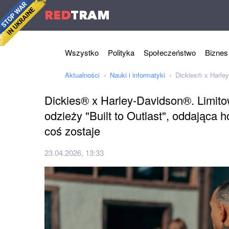
RED
TRAM
Wszystko
Polityka
Społeczeństwo
Biznes
Aktualności
Nauki i informatyki
Dickies® x Harley
Dickies® x Harley-Davidson®. Limito
odzieży "Built to Outlast", oddająca h
coś zostaje
23.04.2026, 13:33