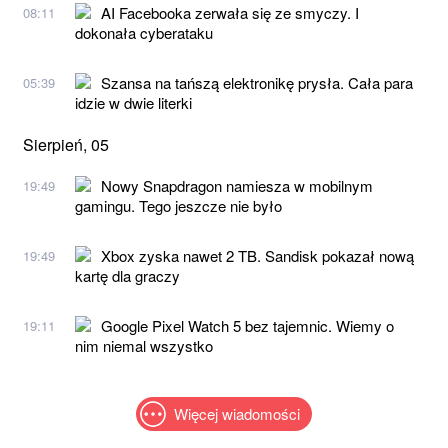
AI Facebooka zerwała się ze smyczy. I
08:11
dokonała cyberataku
Szansa na tańszą elektronikę prysła. Cała para
05:39
idzie w dwie literki
Sierpień, 05
Nowy Snapdragon namiesza w mobilnym
19:49
gamingu. Tego jeszcze nie było
Xbox zyska nawet 2 TB. Sandisk pokazał nową
19:49
kartę dla graczy
Google Pixel Watch 5 bez tajemnic. Wiemy o
19:11
nim niemal wszystko
Więcej wiadomości