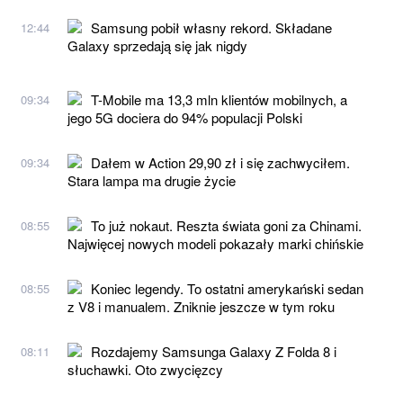
Samsung pobił własny rekord. Składane
12:44
Galaxy sprzedają się jak nigdy
T-Mobile ma 13,3 mln klientów mobilnych, a
09:34
jego 5G dociera do 94% populacji Polski
Dałem w Action 29,90 zł i się zachwyciłem.
09:34
Stara lampa ma drugie życie
To już nokaut. Reszta świata goni za Chinami.
08:55
Najwięcej nowych modeli pokazały marki chińskie
Koniec legendy. To ostatni amerykański sedan
08:55
z V8 i manualem. Zniknie jeszcze w tym roku
Rozdajemy Samsunga Galaxy Z Folda 8 i
08:11
słuchawki. Oto zwycięzcy