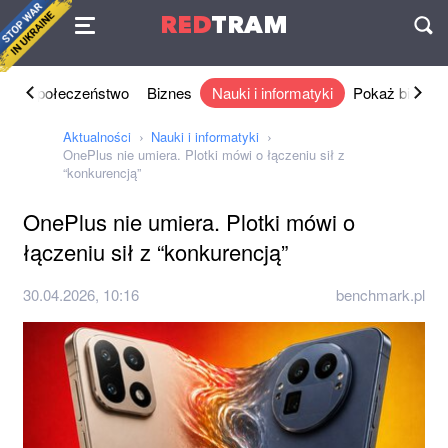
Umowa
RED
TRAM
П
ka
Społeczeństwo
Biznes
Nauki i informatyki
Pokaż biznes
Aktualności
Nauki i informatyki
OnePlus nie umiera. Plotki mówi o łączeniu sił z
“konkurencją”
OnePlus nie umiera. Plotki mówi o
łączeniu sił z “konkurencją”
30.04.2026, 10:16
benchmark.pl