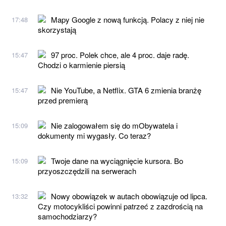
Mapy Google z nową funkcją. Polacy z niej nie
17:48
skorzystają
97 proc. Polek chce, ale 4 proc. daje radę.
15:47
Chodzi o karmienie piersią
Nie YouTube, a Netflix. GTA 6 zmienia branżę
15:47
przed premierą
Nie zalogowałem się do mObywatela i
15:09
dokumenty mi wygasły. Co teraz?
Twoje dane na wyciągnięcie kursora. Bo
15:09
przyoszczędzili na serwerach
Nowy obowiązek w autach obowiązuje od lipca.
13:32
Czy motocykliści powinni patrzeć z zazdrością na
samochodziarzy?