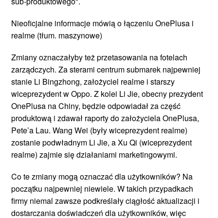
sub-produktowego".
Nieoficjalne informacje mówią o łączeniu OnePlusa i
realme (tłum. maszynowe)
Zmiany oznaczałyby też przetasowania na fotelach
zarządczych. Za sterami centrum submarek najpewniej
stanie Li Bingzhong, założyciel realme i starszy
wiceprezydent w Oppo. Z kolei Li Jie, obecny prezydent
OnePlusa na Chiny, będzie odpowiadał za część
produktową i zdawał raporty do założyciela OnePlusa,
Pete’a Lau. Wang Wei (były wiceprezydent realme)
zostanie podwładnym Li Jie, a Xu Qi (wiceprezydent
realme) zajmie się działaniami marketingowymi.
Co te zmiany mogą oznaczać dla użytkowników? Na
początku najpewniej niewiele. W takich przypadkach
firmy niemal zawsze podkreślały ciągłość aktualizacji i
dostarczania doświadczeń dla użytkowników, więc