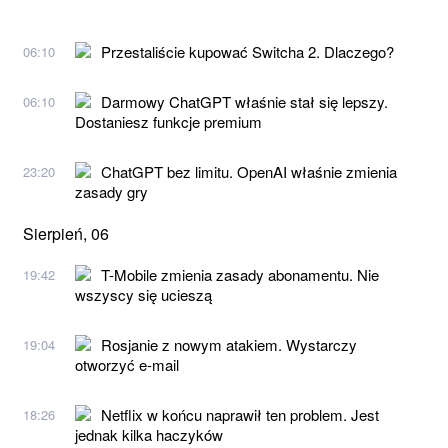
Przestaliście kupować Switcha 2. Dlaczego?
06:10
Darmowy ChatGPT właśnie stał się lepszy.
06:10
Dostaniesz funkcje premium
ChatGPT bez limitu. OpenAI właśnie zmienia
23:20
zasady gry
Sierpień, 06
T-Mobile zmienia zasady abonamentu. Nie
19:42
wszyscy się ucieszą
Rosjanie z nowym atakiem. Wystarczy
19:04
otworzyć e-mail
Netflix w końcu naprawił ten problem. Jest
18:26
jednak kilka haczyków