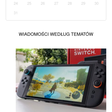
24
25
26
27
28
29
30
31
WIADOMOŚCI WEDŁUG TEMATÓW