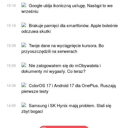
Google ubija ikoniczną usługę. Nastąpi to we
15:16
wrześniu
Brakuje pamięci dla smartfonów. Apple boleśnie
15:16
odczuwa skutki
Twoje dane na wyciągnięcie kursora. Bo
15:09
przyoszczędzili na serwerach
Nie zalogowałem się do mObywatela i
15:09
dokumenty mi wygasły. Co teraz?
ColorOS 17 i Android 17 dla OnePlus. Ruszają
14:38
pierwsze testy
Samsung i SK Hynix mają problem. Stali się
14:00
zbyt bogaci