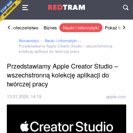
Umowa
RED
TRAM
П
ka
Społeczeństwo
Biznes
Nauki i informatyki
Pokaż biznes
Aktualności
Nauki i informatyki
Przedstawiamy Apple Creator Studio – wszechstronną
kolekcję aplikacji do twórczej pracy
Przedstawiamy Apple Creator Studio –
wszechstronną kolekcję aplikacji do
twórczej pracy
13.01.2026, 14:19
apple.com