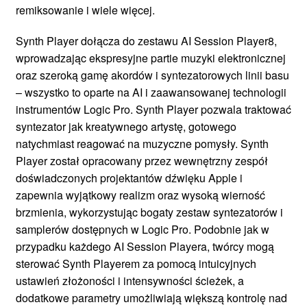
remiksowanie i wiele więcej.
Synth Player dołącza do zestawu AI Session Player8,
wprowadzając ekspresyjne partie muzyki elektronicznej
oraz szeroką gamę akordów i syntezatorowych linii basu
– wszystko to oparte na AI i zaawansowanej technologii
instrumentów Logic Pro. Synth Player pozwala traktować
syntezator jak kreatywnego artystę, gotowego
natychmiast reagować na muzyczne pomysły. Synth
Player został opracowany przez wewnętrzny zespół
doświadczonych projektantów dźwięku Apple i
zapewnia wyjątkowy realizm oraz wysoką wierność
brzmienia, wykorzystując bogaty zestaw syntezatorów i
samplerów dostępnych w Logic Pro. Podobnie jak w
przypadku każdego AI Session Playera, twórcy mogą
sterować Synth Playerem za pomocą intuicyjnych
ustawień złożoności i intensywności ścieżek, a
dodatkowe parametry umożliwiają większą kontrolę nad