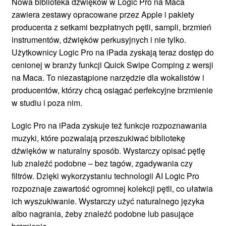
Nowa biblioteka dźwięków w Logic Pro na Maca
zawiera zestawy opracowane przez Apple i pakiety
producenta z setkami bezpłatnych pętli, sampli, brzmień
instrumentów, dźwięków perkusyjnych i nie tylko.
Użytkownicy Logic Pro na iPada zyskają teraz dostęp do
cenionej w branży funkcji Quick Swipe Comping z wersji
na Maca. To niezastąpione narzędzie dla wokalistów i
producentów, którzy chcą osiągać perfekcyjne brzmienie
w studiu i poza nim.
Logic Pro na iPada zyskuje też funkcje rozpoznawania
muzyki, które pozwalają przeszukiwać bibliotekę
dźwięków w naturalny sposób. Wystarczy opisać pętlę
lub znaleźć podobne – bez tagów, zgadywania czy
filtrów. Dzięki wykorzystaniu technologii AI Logic Pro
rozpoznaje zawartość ogromnej kolekcji pętli, co ułatwia
ich wyszukiwanie. Wystarczy użyć naturalnego języka
albo nagrania, żeby znaleźć podobne lub pasujące