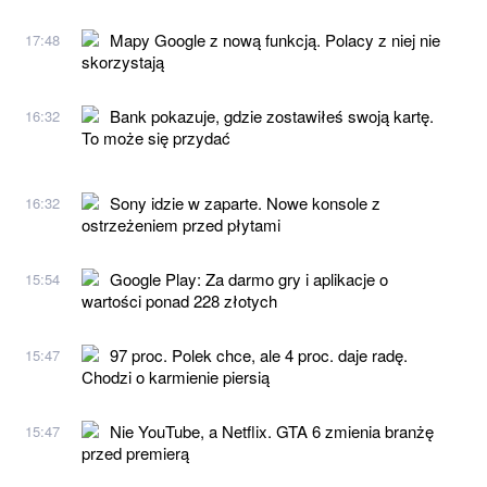
Mapy Google z nową funkcją. Polacy z niej nie
17:48
skorzystają
Bank pokazuje, gdzie zostawiłeś swoją kartę.
16:32
To może się przydać
Sony idzie w zaparte. Nowe konsole z
16:32
ostrzeżeniem przed płytami
Google Play: Za darmo gry i aplikacje o
15:54
wartości ponad 228 złotych
97 proc. Polek chce, ale 4 proc. daje radę.
15:47
Chodzi o karmienie piersią
Nie YouTube, a Netflix. GTA 6 zmienia branżę
15:47
przed premierą