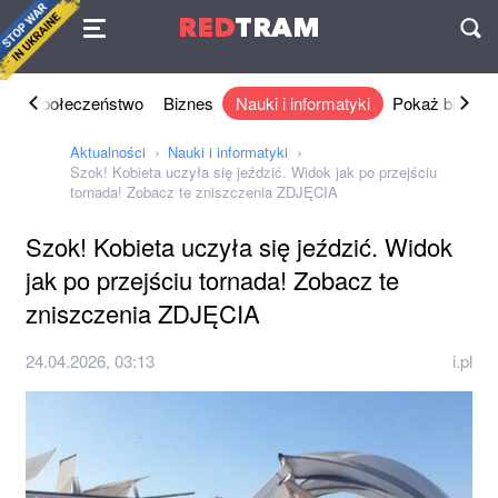
Umowa
RED
TRAM
П
ka
Społeczeństwo
Biznes
Nauki i informatyki
Pokaż biznes
Aktualności
Nauki i informatyki
Szok! Kobieta uczyła się jeździć. Widok jak po przejściu
tornada! Zobacz te zniszczenia ZDJĘCIA
Szok! Kobieta uczyła się jeździć. Widok
jak po przejściu tornada! Zobacz te
zniszczenia ZDJĘCIA
24.04.2026, 03:13
i.pl