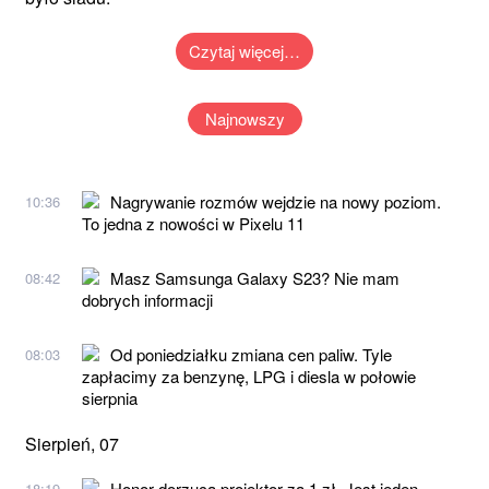
Czytaj więcej…
Najnowszy
Nagrywanie rozmów wejdzie na nowy poziom.
10:36
To jedna z nowości w Pixelu 11
Masz Samsunga Galaxy S23? Nie mam
08:42
dobrych informacji
Od poniedziałku zmiana cen paliw. Tyle
08:03
zapłacimy za benzynę, LPG i diesla w połowie
sierpnia
Sierpień, 07
Honor dorzuca projektor za 1 zł. Jest jeden
18:19