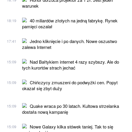
warunek
40 miliardów złotych na jedną fabrykę. Rynek
18:19
pamięci oszalał
Jedno kliknięcie i po danych. Nowe oszustwo
17:41
zalewa Internet
Nad Bałtykiem internet 4 razy szybszy. Ale do
15:09
tych kurortów strach jechać
Chińczycy zmuszeni do podwyżki cen. Popyt
15:09
okazał się zbyt duży
Quake wraca po 30 latach. Kultowa strzelanka
15:09
dostała nową kampanię
Nowe Galaxy kilka stówek taniej. Tak to się
15:09