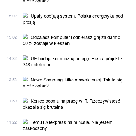
może opłacić
Upały dobijają system. Polska energetyka pod
15:02
presją
Odpalasz komputer i odbierasz grę za darmo.
15:02
50 zł zostaje w kieszeni
UE buduje kosmiczną potęgę. Rusza projekt z
14:32
348 satelitami
Nowe Samsungi kilka stówek taniej. Tak to się
13:53
może opłacić
Koniec boomu na pracę w IT. Rzeczywistość
11:59
okazała się brutalna
Temu i Aliexpress na minusie. Nie jestem
11:22
zaskoczony