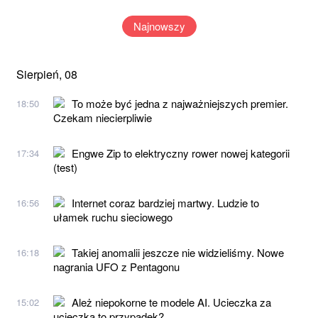
Najnowszy
Sierpień, 08
To może być jedna z najważniejszych premier.
18:50
Czekam niecierpliwie
Engwe Zip to elektryczny rower nowej kategorii
17:34
(test)
Internet coraz bardziej martwy. Ludzie to
16:56
ułamek ruchu sieciowego
Takiej anomalii jeszcze nie widzieliśmy. Nowe
16:18
nagrania UFO z Pentagonu
Ależ niepokorne te modele AI. Ucieczka za
15:02
ucieczką to przypadek?