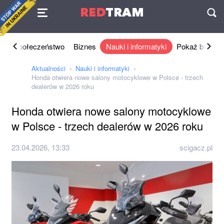
Umowa
RED
TRAM
П
ka
Społeczeństwo
Biznes
Nauki i informatyki
Pokaż biznes
Aktualności
Nauki i informatyki
Honda otwiera nowe salony motocyklowe w Polsce - trzech
dealerów w 2026 roku
Honda otwiera nowe salony motocyklowe
w Polsce - trzech dealerów w 2026 roku
23.04.2026, 13:33
scigacz.pl