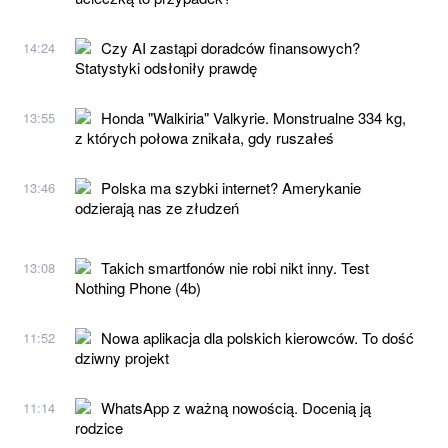
Czy AI zastąpi doradców finansowych?
14:24
Statystyki odsłoniły prawdę
Honda "Walkiria" Valkyrie. Monstrualne 334 kg,
13:55
z których połowa znikała, gdy ruszałeś
Polska ma szybki internet? Amerykanie
13:46
odzierają nas ze złudzeń
Takich smartfonów nie robi nikt inny. Test
13:08
Nothing Phone (4b)
Nowa aplikacja dla polskich kierowców. To dość
11:52
dziwny projekt
WhatsApp z ważną nowością. Docenią ją
11:14
rodzice