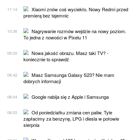
Xiaomi znów coś wyciekło. Nowy Redmi przed
11:14
premierą bez tajemnic
Nagrywanie rozmów wejdzie na nowy poziom.
10:36
To jedna z nowości w Pixelu 11
Nowa jakość obrazu. Masz taki TV? -
09:20
koniecznie to sprawdź
Masz Samsunga Galaxy S23? Nie mam
08:42
dobrych informacji
Google nabija się z Apple i Samsunga
08:04
Od poniedziałku zmiana cen paliw. Tyle
08:03
zapłacimy za benzynę, LPG i diesla w połowie
sierpnia