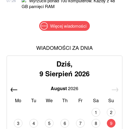
Wyrzucili ponad 100 komputerów. Każdy z 48
07:26
GB pamięci RAM
Więcej wiadomości
WIADOMOŚCI ZA DNIA
Dziś,
9 Sierpień 2026
August
2026
Mo
Tu
We
Th
Fr
Sa
Su
1
2
3
4
5
6
7
8
9