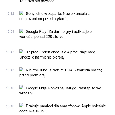
To może się przydać
Sony idzie w zaparte. Nowe konsole z
16:32
ostrzeżeniem przed płytami
Google Play: Za darmo gry i aplikacje o
15:54
wartości ponad 228 złotych
97 proc. Polek chce, ale 4 proc. daje radę.
15:47
Chodzi o karmienie piersią
Nie YouTube, a Netflix. GTA 6 zmienia branżę
15:47
przed premierą
Google ubija ikoniczną usługę. Nastąpi to we
15:16
wrześniu
Brakuje pamięci dla smartfonów. Apple boleśnie
15:16
odczuwa skutki