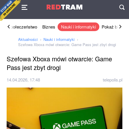
Umowa
RED
TRAM
П
ka
Społeczeństwo
Biznes
Nauki i informatyki
Pokaż biznes
Aktualności
Nauki i informatyki
Szefowa Xboxa mówi otwarcie: Game Pass jest zbyt drogi
Szefowa Xboxa mówi otwarcie: Game
Pass jest zbyt drogi
14.04.2026, 17:48
telepolis.pl