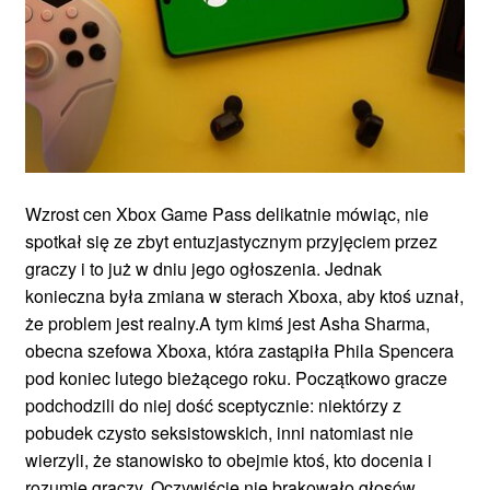
Wzrost cen Xbox Game Pass delikatnie mówiąc, nie
spotkał się ze zbyt entuzjastycznym przyjęciem przez
graczy i to już w dniu jego ogłoszenia. Jednak
konieczna była zmiana w sterach Xboxa, aby ktoś uznał,
że problem jest realny.A tym kimś jest Asha Sharma,
obecna szefowa Xboxa, która zastąpiła Phila Spencera
pod koniec lutego bieżącego roku. Początkowo gracze
podchodzili do niej dość sceptycznie: niektórzy z
pobudek czysto seksistowskich, inni natomiast nie
wierzyli, że stanowisko to obejmie ktoś, kto docenia i
rozumie graczy. Oczywiście nie brakowało głosów