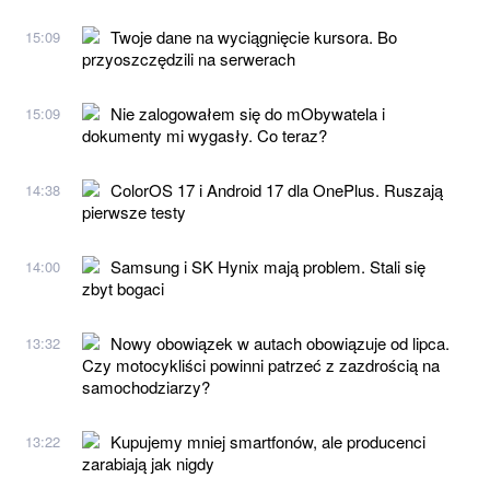
Twoje dane na wyciągnięcie kursora. Bo
15:09
przyoszczędzili na serwerach
Nie zalogowałem się do mObywatela i
15:09
dokumenty mi wygasły. Co teraz?
ColorOS 17 i Android 17 dla OnePlus. Ruszają
14:38
pierwsze testy
Samsung i SK Hynix mają problem. Stali się
14:00
zbyt bogaci
Nowy obowiązek w autach obowiązuje od lipca.
13:32
Czy motocykliści powinni patrzeć z zazdrością na
samochodziarzy?
Kupujemy mniej smartfonów, ale producenci
13:22
zarabiają jak nigdy