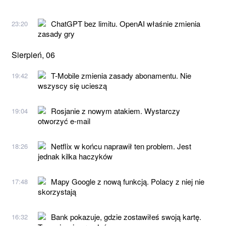
ChatGPT bez limitu. OpenAI właśnie zmienia
23:20
zasady gry
Sierpień, 06
T-Mobile zmienia zasady abonamentu. Nie
19:42
wszyscy się ucieszą
Rosjanie z nowym atakiem. Wystarczy
19:04
otworzyć e-mail
Netflix w końcu naprawił ten problem. Jest
18:26
jednak kilka haczyków
Mapy Google z nową funkcją. Polacy z niej nie
17:48
skorzystają
Bank pokazuje, gdzie zostawiłeś swoją kartę.
16:32