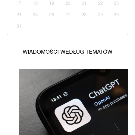
17
18
19
20
21
22
23
24
25
26
27
28
29
30
31
WIADOMOŚCI WEDŁUG TEMATÓW