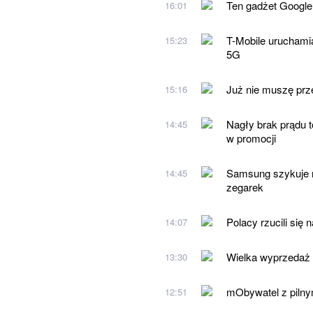
Ten gadżet Google 
16:01
T-Mobile urucham
15:23
5G
Już nie muszę prz
15:16
Nagły brak prądu to
14:45
w promocji
Samsung szykuje n
14:45
zegarek
Polacy rzucili się
14:07
Wielka wyprzedaż w
13:30
mObywatel z pilny
12:51