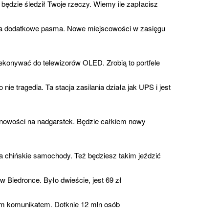
będzie śledził Twoje rzeczy. Wiemy ile zapłacisz
ia dodatkowe pasma. Nowe miejscowości w zasięgu
ekonywać do telewizorów OLED. Zrobią to portfele
 nie tragedia. Ta stacja zasilania działa jak UPS i jest
owości na nadgarstek. Będzie całkiem nowy
 na chińskie samochody. Też będziesz takim jeździć
 Biedronce. Było dwieście, jest 69 zł
m komunikatem. Dotknie 12 mln osób