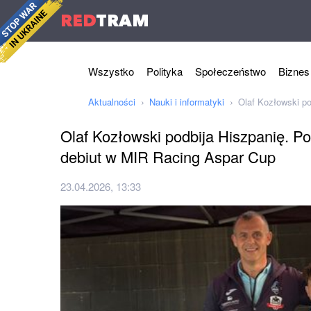
RED
TRAM
Wszystko
Polityka
Społeczeństwo
Biznes
Aktualności
Nauki i informatyki
Olaf Kozłowski po
Olaf Kozłowski podbija Hiszpanię. P
debiut w MIR Racing Aspar Cup
23.04.2026, 13:33