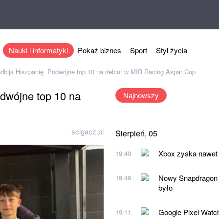
Nauki i informatyki
Pokaż biznes
Sport
Styl życia
dbija Hiszpanię. Podwójne top 10 na debiut w MIR Racing Aspar Cup
odwójne top 10 na
Najnowszy
scigacz.pl
Sierpień, 05
Xbox zyska nawet 
19:49
Nowy Snapdragon 
19:49
było
Google Pixel Watc
19:11