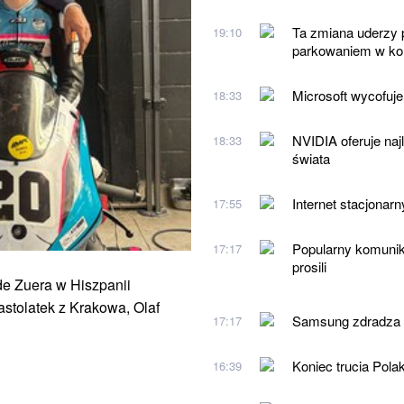
Ta zmiana uderzy 
19:10
parkowaniem w kol
Microsoft wycofuj
18:33
NVIDIA oferuje naj
18:33
świata
Internet stacjonar
17:55
Popularny komunik
17:17
prosili
 de Zuera w Hiszpanii
stolatek z Krakowa, Olaf
Samsung zdradza k
17:17
Koniec trucia Polak
16:39