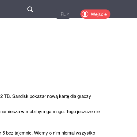
Поиск
Wejście
PL
UA
EN
KZ
RU
2 TB. Sandisk pokazał nową kartę dla graczy
namiesza w mobilnym gamingu. Tego jeszcze nie
h 5 bez tajemnic. Wiemy o nim niemal wszystko