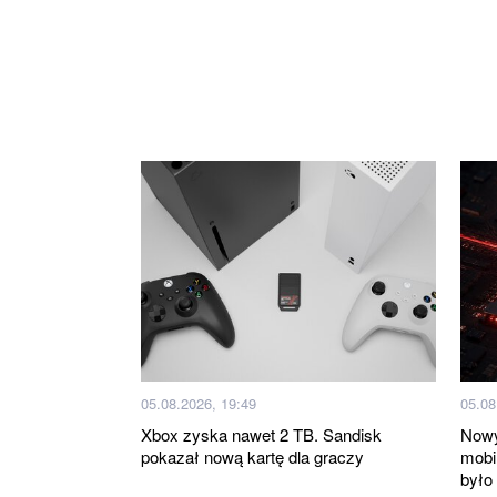
05.08.2026, 19:49
05.08
Xbox zyska nawet 2 TB. Sandisk
Nowy
pokazał nową kartę dla graczy
mobi
było