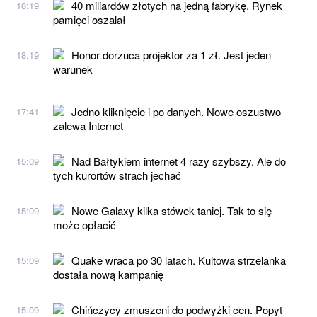
40 miliardów złotych na jedną fabrykę. Rynek
18:19
pamięci oszalał
Honor dorzuca projektor za 1 zł. Jest jeden
18:19
warunek
Jedno kliknięcie i po danych. Nowe oszustwo
17:41
zalewa Internet
Nad Bałtykiem internet 4 razy szybszy. Ale do
15:09
tych kurortów strach jechać
Nowe Galaxy kilka stówek taniej. Tak to się
15:09
może opłacić
Quake wraca po 30 latach. Kultowa strzelanka
15:09
dostała nową kampanię
Chińczycy zmuszeni do podwyżki cen. Popyt
15:09