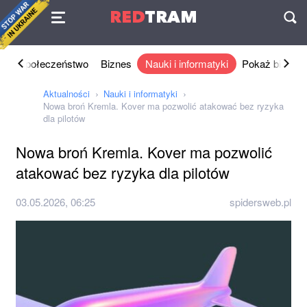
Umowa
RED
TRAM
П
ka
Społeczeństwo
Biznes
Nauki i informatyki
Pokaż biznes
Aktualności
Nauki i informatyki
Nowa broń Kremla. Kover ma pozwolić atakować bez ryzyka
dla pilotów
Nowa broń Kremla. Kover ma pozwolić
atakować bez ryzyka dla pilotów
03.05.2026, 06:25
spidersweb.pl