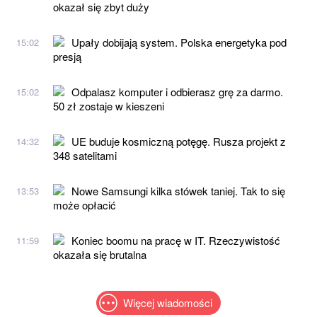
okazał się zbyt duży
Upały dobijają system. Polska energetyka pod
15:02
presją
Odpalasz komputer i odbierasz grę za darmo.
15:02
50 zł zostaje w kieszeni
UE buduje kosmiczną potęgę. Rusza projekt z
14:32
348 satelitami
Nowe Samsungi kilka stówek taniej. Tak to się
13:53
może opłacić
Koniec boomu na pracę w IT. Rzeczywistość
11:59
okazała się brutalna
Więcej wiadomości