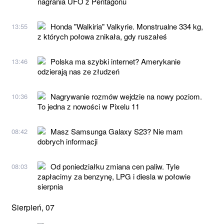
nagrania UFO z Pentagonu
Honda "Walkiria" Valkyrie. Monstrualne 334 kg,
13:55
z których połowa znikała, gdy ruszałeś
Polska ma szybki internet? Amerykanie
13:46
odzierają nas ze złudzeń
Nagrywanie rozmów wejdzie na nowy poziom.
10:36
To jedna z nowości w Pixelu 11
Masz Samsunga Galaxy S23? Nie mam
08:42
dobrych informacji
Od poniedziałku zmiana cen paliw. Tyle
08:03
zapłacimy za benzynę, LPG i diesla w połowie
sierpnia
Sierpień, 07