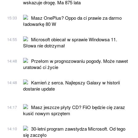
wskazuje drogę. Ma 875 lata
Masz OnePlus? Oppo da ci prawie za darmo
15:33
ładowarkę 80 W
Microsoft obiecał w sprawie Windowsa 11.
14:55
Słowa nie dotrzymał
Przełom w prognozowaniu pogody. Może nawet
14:48
uratować ci życie
Kamień z serca. Najlepszy Galaxy w historii
14:48
dostanie update
Masz jeszcze płyty CD? FiiO będzie cię zaraz
14:17
kusić nowym sprzętem
30-letni program zawstydza Microsoft. Od tego
14:10
się zaczęło