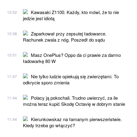
Kawasaki Z1100. Każdy, kto mówi, że to nie
13:52
jedzie jest idiotą
Zaparkował przy zepsutej ładowarce.
13:38
Rachunek zwala z nóg. Poszedł do sądu
Masz OnePlus? Oppo da ci prawie za darmo
13:01
ładowarkę 80 W
Nie tylko ludzie opiekują się zwierzętami. To
11:47
odkrycie sporo zmienia
Polacy ją pokochali. Trudno uwierzyć, za ile
11:44
można teraz kupić Skodę Octavię w dobrym stanie
Kierunkowskaz na łamanym pierwszeństwie.
11:44
Kiedy trzeba go włączyć?