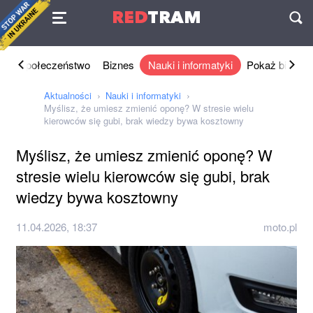
Umowa
RED
TRAM
П
ka
Społeczeństwo
Biznes
Nauki i informatyki
Pokaż biznes
Aktualności
Nauki i informatyki
Myślisz, że umiesz zmienić oponę? W stresie wielu
kierowców się gubi, brak wiedzy bywa kosztowny
Myślisz, że umiesz zmienić oponę? W
stresie wielu kierowców się gubi, brak
wiedzy bywa kosztowny
11.04.2026, 18:37
moto.pl