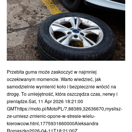
Przebita guma może zaskoczyć w najmniej
oczekiwanym momencie. Warto wiedzieć, jak
samodzielnie wymienić koło i bezpiecznie wrócić na
drogę. To umiejętność, która oszczędza czas, nerwy i
pieniądze.Sat, 11 Apr 2026 18:21:00
GMThttps://moto.pl/MotoPL/7,88389,32636670,myslisz-
ze-umiesz-zmienic-opone-w-stresie-wielu-
kierowcow.html,1775931660000Aleksandra
Romaszko2026-04-11T18:21:00Z