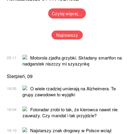
Czytaj więcej…
Najnowszy
Motorola zjadła grzybki. Składany smartfon na
05:11
nadgarstek niszczy mi szyszynkę
Sierpień, 09
O wiele rzadziej umierają na Alzheimera. Te
18:05
grupy zawodowe to wyjątki
Fotoradar zrobi to tak, że kierowca nawet nie
18:04
zauważy. Czy mandat i tak przyjdzie?
Najstarszy znak drogowy w Polsce wciąż
16:10