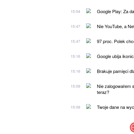
Google Play: Za da
15:54
Nie YouTube, a Net
15:47
97 proc. Polek chce
15:47
Google ubija ikoni
15:16
Brakuje pamięci dl
15:16
Nie zalogowałem s
15:09
teraz?
Twoje dane na wyci
15:09