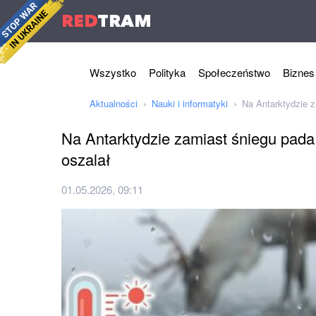
RED
TRAM
Wszystko
Polityka
Społeczeństwo
Biznes
Aktualności
Nauki i informatyki
Na Antarktydzie z
Na Antarktydzie zamiast śniegu pada
oszalał
01.05.2026, 09:11