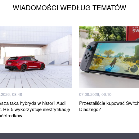
WIADOMOŚCI WEDŁUG TEMATÓW
.2026, 08:48
07.08.2026, 06:10
wsza taka hybryda w historii Audi
Przestaliście kupować Switch
t. RS 5 wykorzystuje elektryfikację
Dlaczego?
półśrodków
Więcej wiadomości