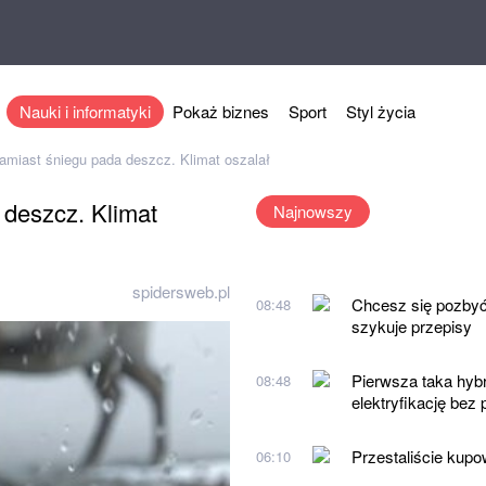
Nauki i informatyki
Pokaż biznes
Sport
Styl życia
amiast śniegu pada deszcz. Klimat oszalał
 deszcz. Klimat
Najnowszy
spidersweb.pl
Chcesz się pozbyć
08:48
szykuje przepisy
Pierwsza taka hybr
08:48
elektryfikację bez
Przestaliście kup
06:10