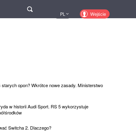
Поиск
Wejście
PL
UA
EN
KZ
RU
 starych opon? Wkrótce nowe zasady. Ministerstwo
yda w historii Audi Sport. RS 5 wykorzystuje
 półśrodków
ować Switcha 2. Dlaczego?