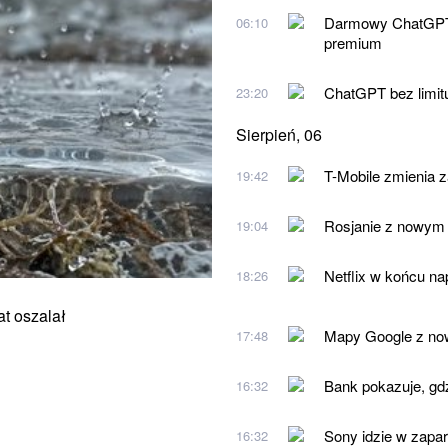
Darmowy ChatGPT w
06:10
premium
ChatGPT bez limit
23:20
Sierpień, 06
T-Mobile zmienia 
19:42
Rosjanie z nowym 
19:04
Netflix w końcu na
18:26
t oszalał
Mapy Google z nową
17:48
Bank pokazuje, gdz
16:32
Sony idzie w zapa
16:32