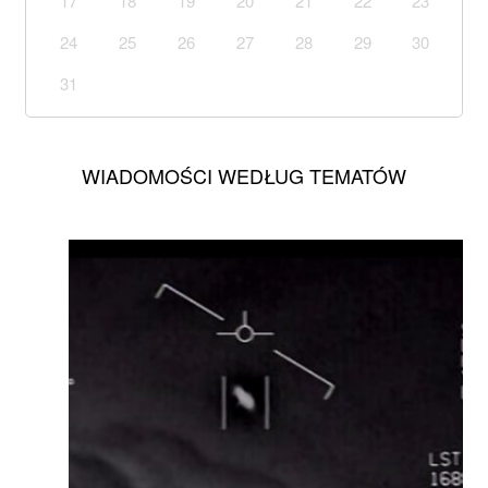
17
18
19
20
21
22
23
24
25
26
27
28
29
30
31
WIADOMOŚCI WEDŁUG TEMATÓW