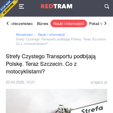
Umowa
RED
TRAM
П
ka
Społeczeństwo
Biznes
Nauki i informatyki
Pokaż biznes
Aktualności
Nauki i informatyki
Strefy Czystego Transportu podbijają Polskę. Teraz Szczecin.
Co z motocyklistami?
Strefy Czystego Transportu podbijają
Polskę. Teraz Szczecin. Co z
motocyklistami?
20.04.2026, 10:21
scigacz.pl