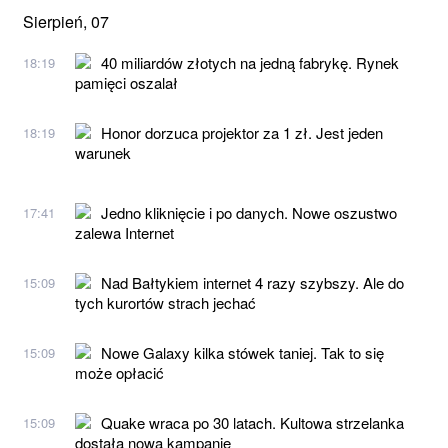
Sierpień, 07
40 miliardów złotych na jedną fabrykę. Rynek
18:19
pamięci oszalał
Honor dorzuca projektor za 1 zł. Jest jeden
18:19
warunek
Jedno kliknięcie i po danych. Nowe oszustwo
17:41
zalewa Internet
Nad Bałtykiem internet 4 razy szybszy. Ale do
15:09
tych kurortów strach jechać
Nowe Galaxy kilka stówek taniej. Tak to się
15:09
może opłacić
Quake wraca po 30 latach. Kultowa strzelanka
15:09
dostała nową kampanię