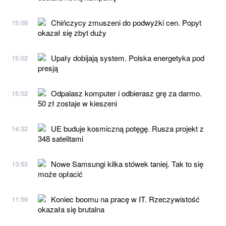
Chińczycy zmuszeni do podwyżki cen. Popyt
15:09
okazał się zbyt duży
Upały dobijają system. Polska energetyka pod
15:02
presją
Odpalasz komputer i odbierasz grę za darmo.
15:02
50 zł zostaje w kieszeni
UE buduje kosmiczną potęgę. Rusza projekt z
14:32
348 satelitami
Nowe Samsungi kilka stówek taniej. Tak to się
13:53
może opłacić
Koniec boomu na pracę w IT. Rzeczywistość
11:59
okazała się brutalna