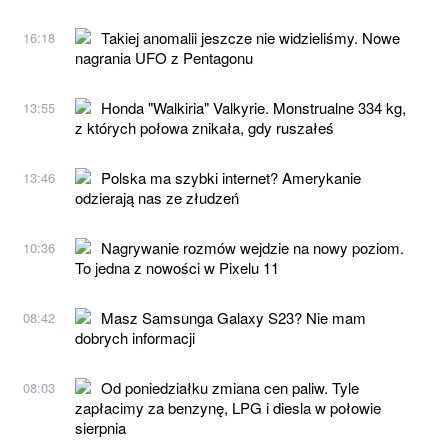
Takiej anomalii jeszcze nie widzieliśmy. Nowe
16:18
nagrania UFO z Pentagonu
Honda "Walkiria" Valkyrie. Monstrualne 334 kg,
13:55
z których połowa znikała, gdy ruszałeś
Polska ma szybki internet? Amerykanie
13:46
odzierają nas ze złudzeń
Nagrywanie rozmów wejdzie na nowy poziom.
10:36
To jedna z nowości w Pixelu 11
Masz Samsunga Galaxy S23? Nie mam
08:42
dobrych informacji
Od poniedziałku zmiana cen paliw. Tyle
08:03
zapłacimy za benzynę, LPG i diesla w połowie
sierpnia