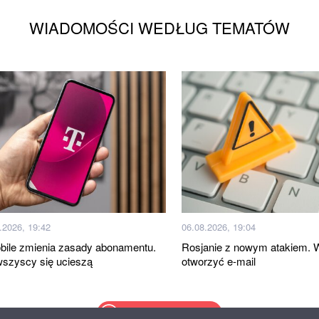
WIADOMOŚCI WEDŁUG TEMATÓW
.2026, 19:42
06.08.2026, 19:04
bile zmienia zasady abonamentu.
Rosjanie z nowym atakiem. 
wszyscy się ucieszą
otworzyć e-mail
Więcej wiadomości