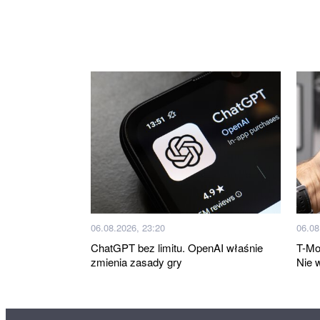
06.08.2026, 23:20
06.08
ChatGPT bez limitu. OpenAI właśnie
T-Mo
zmienia zasady gry
Nie 