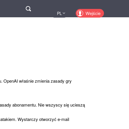
Поиск
Wejście
PL
UA
EN
KZ
RU
u. OpenAI właśnie zmienia zasady gry
zasady abonamentu. Nie wszyscy się ucieszą
atakiem. Wystarczy otworzyć e-mail