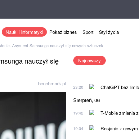
Nauki i informatyki
Pokaż biznes
Sport
Styl życia
słonie. Asystent Samsunga nauczył się nowych sztuczek
amsunga nauczył się
Najnowszy
benchmark.pl
ChatGPT bez limit
23:20
Sierpień, 06
T-Mobile zmienia 
19:42
Rosjanie z nowym 
19:04