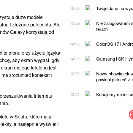
Twoje dane na wyci
15:09
zystuje duże modele
Nie zalogowałem s
15:09
alną i złożone polecenia. Ale
teraz?
fonów Galaxy korzystają od
ColorOS 17 i Andro
14:38
 telefonu przy użyciu języka
Samsung i SK Hynix
14:00
chcę, aby ekran wygasł, gdy
 ekran mojego telefonu jest
Nowy obowiązek w 
13:32
 ma zrozumieć kontekst i
powinni patrzeć z
Kupujemy mniej sma
13:22
rzeszukiwania internetu i
ania.
tele w Seulu, które mają
exity, a następnie wyświetli