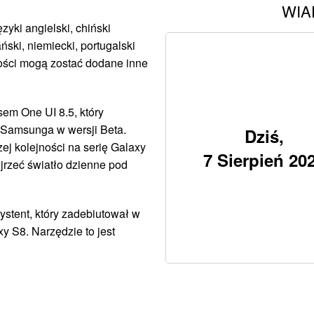
WIA
yki angielski, chiński
ński, niemiecki, portugalski
łości mogą zostać dodane inne
sem One UI 8.5, który
 Samsunga w wersji Beta.
Dziś,
ej kolejności na serię Galaxy
7 Sierpień 20
ujrzeć światło dzienne pod
stent, który zadebiutował w
y S8. Narzędzie to jest