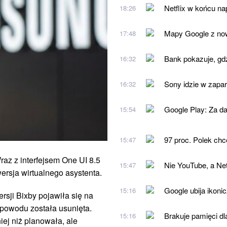
Netflix w końcu na
18:26
Mapy Google z nową
17:48
Bank pokazuje, gdz
16:32
Sony idzie w zapa
16:32
Google Play: Za da
15:54
97 proc. Polek chce
15:47
az z interfejsem One UI 8.5
Nie YouTube, a Net
15:47
rsja wirtualnego asystenta.
Google ubija ikoni
15:16
sji Bixby pojawiła się na
 powodu została usunięta.
Brakuje pamięci dl
15:16
ej niż planowała, ale