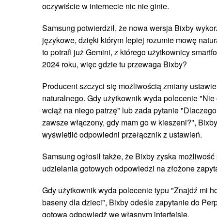
oczywiście w internecie nic nie ginie.
Samsung potwierdził, że nowa wersja Bixby wykor
językowe, dzięki którym lepiej rozumie mowę natur
to potrafi już Gemini, z którego użytkownicy smart
2024 roku, więc gdzie tu przewaga Bixby?
Producent szczyci się możliwością zmiany ustawień
naturalnego. Gdy użytkownik wyda polecenie "Nie 
wciąż na niego patrzę" lub zada pytanie "Dlaczego
zawsze włączony, gdy mam go w kieszeni?", Bixby
wyświetlić odpowiedni przełącznik z ustawień.
Samsung ogłosił także, że Bixby zyska możliwość p
udzielania gotowych odpowiedzi na złożone zapyt
Gdy użytkownik wyda polecenie typu "Znajdź mi ho
baseny dla dzieci", Bixby odeśle zapytanie do Perpl
gotową odpowiedź we własnym interfejsie.