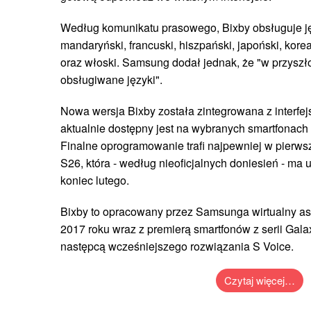
Według komunikatu prasowego, Bixby obsługuje jęz
mandaryński, francuski, hiszpański, japoński, korea
oraz włoski. Samsung dodał jednak, że "w przysz
obsługiwane języki".
Nowa wersja Bixby została zintegrowana z interfej
aktualnie dostępny jest na wybranych smartfonach
Finalne oprogramowanie trafi najpewniej w pierwsz
S26, która - według nieoficjalnych doniesień - ma 
koniec lutego.
Bixby to opracowany przez Samsunga wirtualny asy
2017 roku wraz z premierą smartfonów z serii Galax
następcą wcześniejszego rozwiązania S Voice.
Czytaj więcej…