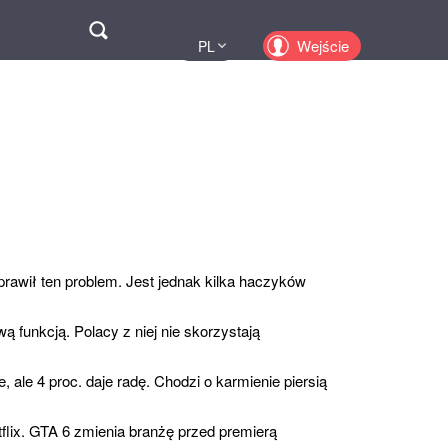
Поиск
Wejście
PL
UA
EN
KZ
RU
prawił ten problem. Jest jednak kilka haczyków
 funkcją. Polacy z niej nie skorzystają
, ale 4 proc. daje radę. Chodzi o karmienie piersią
flix. GTA 6 zmienia branżę przed premierą