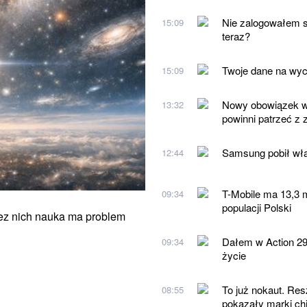
Nie zalogowałem s
15:09
teraz?
Twoje dane na wyci
15:09
Nowy obowiązek w 
13:32
powinni patrzeć z
Samsung pobił wła
12:44
T-Mobile ma 13,3 m
09:34
populacji Polski
ez nich nauka ma problem
Dałem w Action 29,
09:34
życie
To już nokaut. Res
08:55
pokazały marki ch