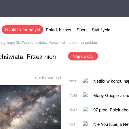
Nauki i informatyki
Pokaż biznes
Sport
Styl życia
kszą mapę 3D Wszechświata. Przez nich nauka ma problem
hświata. Przez nich
Najnowszy
spidersweb.pl
Netflix w końcu na
18:26
Mapy Google z nową
17:48
97 proc. Polek chce
15:47
Nie YouTube, a Net
15:47