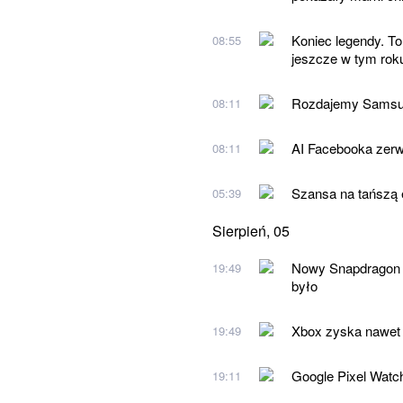
Koniec legendy. To
08:55
jeszcze w tym rok
Rozdajemy Samsung
08:11
AI Facebooka zerw
08:11
Szansa na tańszą el
05:39
Sierpień, 05
Nowy Snapdragon 
19:49
było
Xbox zyska nawet 
19:49
Google Pixel Watc
19:11