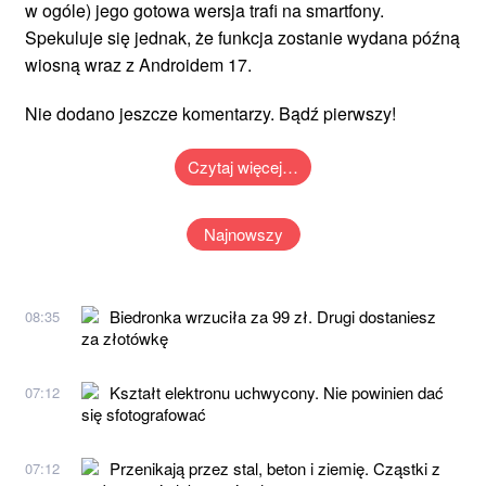
w ogóle) jego gotowa wersja trafi na smartfony.
Spekuluje się jednak, że funkcja zostanie wydana późną
wiosną wraz z Androidem 17.
Nie dodano jeszcze komentarzy. Bądź pierwszy!
Czytaj więcej…
Najnowszy
Biedronka wrzuciła za 99 zł. Drugi dostaniesz
08:35
za złotówkę
Kształt elektronu uchwycony. Nie powinien dać
07:12
się sfotografować
Przenikają przez stal, beton i ziemię. Cząstki z
07:12