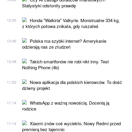
Statystyki odsłoniły prawdę
Honda "Walkiria" Valkyrie. Monstrualne 334 kg,
13:55
z których połowa znikała, gdy ruszałeś
Polska ma szybki internet? Amerykanie
13:46
odzierają nas ze złudzeń
Takich smartfonów nie robi nikt inny. Test
13:08
Nothing Phone (4b)
Nowa aplikacja dla polskich kierowców. To dość
11:52
dziwny projekt
WhatsApp z ważną nowością. Docenią ją
11:14
rodzice
Xiaomi znów coś wyciekło. Nowy Redmi przed
11:14
premierą bez tajemnic