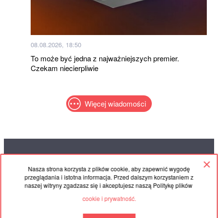
08.08.2026, 18:50
To może być jedna z najważniejszych premier.
Czekam niecierpliwie
Więcej wiadomości
RED
TRAM
Nasza strona korzysta z plików cookie, aby zapewnić wygodę
© 2004-2026 Redtram, Ltd.
przeglądania i istotna informacja. Przed dalszym korzystaniem z
naszej witryny zgadzasz się i akceptujesz naszą Politykę plików
cookie i prywatność.
Współpraca
Umowa
Łączność