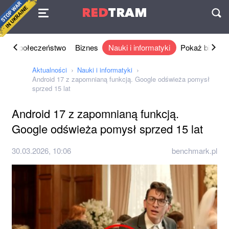
Umowa
RED
TRAM
П
ka
Społeczeństwo
Biznes
Nauki i informatyki
Pokaż biznes
Aktualności
Nauki i informatyki
Android 17 z zapomnianą funkcją. Google odświeża pomysł
sprzed 15 lat
Android 17 z zapomnianą funkcją.
Google odświeża pomysł sprzed 15 lat
30.03.2026, 10:06
benchmark.pl