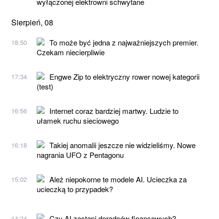
wyłączonej elektrowni schwytane
Sierpień, 08
To może być jedna z najważniejszych premier.
18:50
Czekam niecierpliwie
Engwe Zip to elektryczny rower nowej kategorii
17:34
(test)
Internet coraz bardziej martwy. Ludzie to
16:56
ułamek ruchu sieciowego
Takiej anomalii jeszcze nie widzieliśmy. Nowe
16:18
nagrania UFO z Pentagonu
Ależ niepokorne te modele AI. Ucieczka za
15:02
ucieczką to przypadek?
Czy AI zastąpi doradców finansowych?
14:24